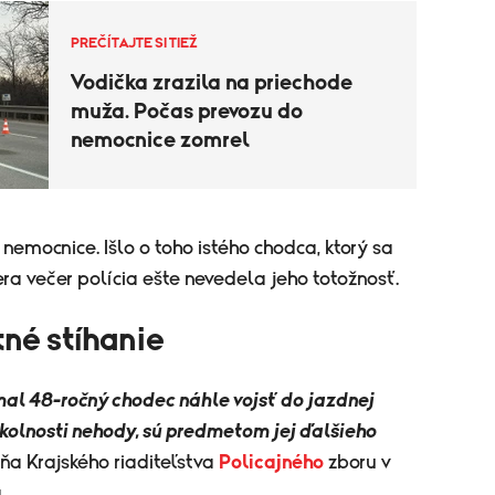
PREČÍTAJTE SI TIEŽ
Vodička zrazila na priechode
muža. Počas prevozu do
nemocnice zomrel
emocnice. Išlo o toho istého chodca, ktorý sa
era večer polícia ešte nevedela jeho totožnosť.
tné stíhanie
mal 48-ročný chodec náhle vojsť do jazdnej
okolnosti nehody, sú predmetom jej ďalšieho
ňa Krajského riaditeľstva
Policajného
zboru v
á.