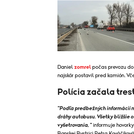
Daniel
zomrel
počas prevozu do n
najskôr postavil pred kamión. Vč
Polícia začala tres
"Podľa predbežných informácií 
dráhy autobusu. Všetky bližšie 
vyšetrovania, "
informuje hovorky
Banskej Bystrici Petra Kováčikov