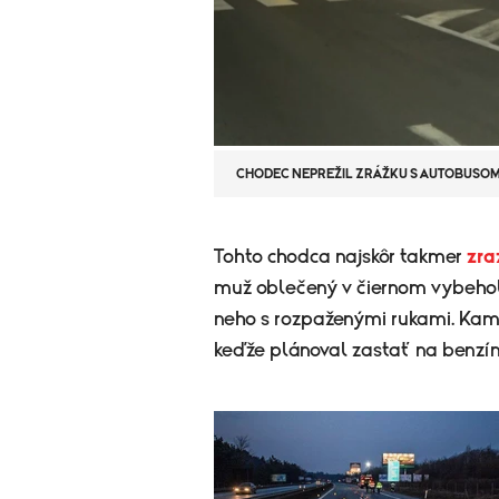
CHODEC NEPREŽIL ZRÁŽKU S AUTOBUSO
​​Tohto chodca najskôr takmer
zra
muž oblečený v čiernom vybehol 
neho s rozpaženými rukami. Kami
keďže plánoval zastať na benzí