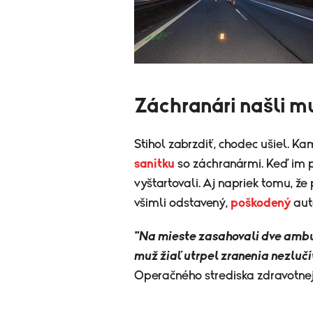
Záchranári našli m
Stihol zabrzdiť, chodec ušiel. Ka
sanitku
so záchranármi. Keď im p
vyštartovali. Aj napriek tomu, že
všimli odstavený,
poškodený
aut
"Na mieste zasahovali dve ambu
muž žiaľ utrpel zranenia nezluči
Operačného strediska zdravotne