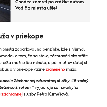
Chodec zomrel po zrážke autom.
Vodič z miesta ušiel
uža v priekope
mionista zaparkoval na benzínke, kde si všimol
ovedal o tom, čo sa stalo, záchranári okamžite
 prešla možno iba minúta, o pár metrov ďalej si
obus a v priekope vážne
zraneného
muža.
lancie Záchrannej zdravotnej služby. 48-ročný
teľné so životom, "
vyjadruje sa hovorkyňa
j
záchrannej
služby Petra Klimešová.