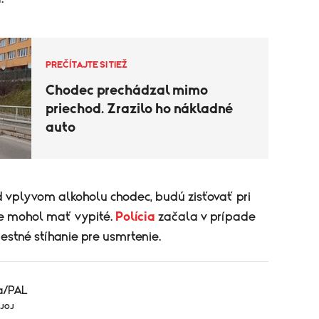
PREČÍTAJTE SI TIEŽ
Chodec prechádzal mimo
priechod. Zrazilo ho nákladné
auto
d vplyvom alkoholu chodec, budú zisťovať pri
 že mohol mať vypité.
Polícia
začala v prípade
estné stíhanie pre usmrtenie.
a/PAL
 JOJ