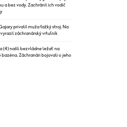
u a bez vody. Zachránil ich vodič
y
Gajary privalil muža ťažký stroj. Na
vyrazil záchranárský vrtuľník
a (4) našli bezvládne ležať na
 bazéna. Záchranári bojovali o jeho