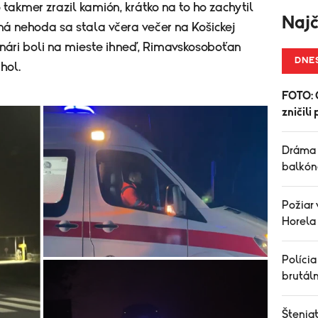
 takmer zrazil kamión, krátko na to ho zachytil
Najč
á nehoda sa stala včera večer na Košickej
anári boli na mieste ihneď, Rimavskosoboťan
DNE
hol.
FOTO: 
zničil
Dráma 
balkóno
Požiar 
Horela
Polícia
brutál
Šteniat