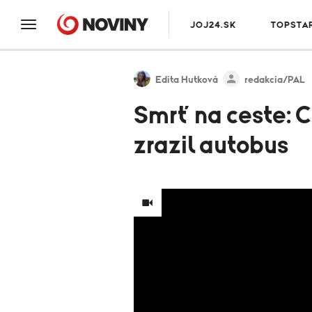
JOJ24.SK
TOPSTA
Edita Hutková
redakcia/PAL
Smrť na ceste: 
zrazil autobus