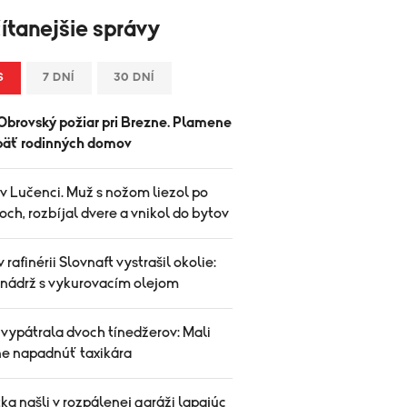
ítanejšie správy
S
7 DNÍ
30 DNÍ
Obrovský požiar pri Brezne. Plamene
i päť rodinných domov
v Lučenci. Muž s nožom liezol po
ch, rozbíjal dvere a vnikol do bytov
v rafinérii Slovnaft vystrašil okolie:
 nádrž s vykurovacím olejom
 vypátrala dvoch tínedžerov: Mali
ne napadnúť taxikára
ka našli v rozpálenej garáži lapajúc