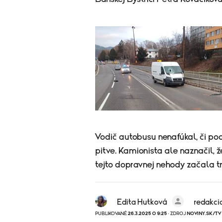
Vodič autobusu nenafúkal, či po
pitve. Kamionista ale naznačil,
tejto dopravnej nehody začala tr
Edita Hutková
redakci
PUBLIKOVANÉ
26.3.2025 O 9:25
· ZDROJ
NOVINY.SK/TV