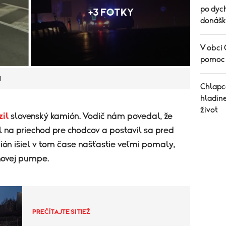
po dych
+3 FOTKY
donášk
V obci 
pomoc 
M
Chlapc
hladine
život
zil
slovenský kamión. Vodič nám povedal, že
na priechod pre chodcov a postavil sa pred
ón išiel v tom čase našťastie veľmi pomaly,
novej pumpe.
PREČÍTAJTE SI TIEŽ