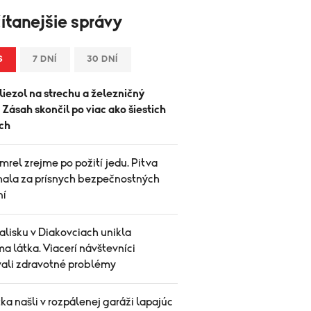
ítanejšie správy
S
7 DNÍ
30 DNÍ
iezol na strechu a železničný
. Zásah skončil po viac ako šiestich
ch
rel zrejme po požití jedu. Pitva
hala za prísnych bezpečnostných
ní
alisku v Diakovciach unikla
 látka. Viacerí návštevníci
vali zdravotné problémy
ka našli v rozpálenej garáži lapajúc