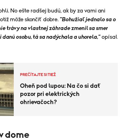
hli. No ešte radšej budú, ak by za vami ani
totiž môže skončiť dobre.
"Bohužiaľ jednalo sa o
nie trávy na vlastnej záhrade zmenil sa smer
i danú osobu, tá sa nadýchala a uhorela,"
opísal
PREČÍTAJTE SI TIEŽ
Oheň pod lupou: Na čo si dať
pozor pri elektrických
ohrievačoch?
y v dome