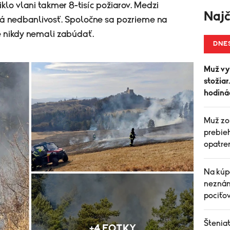
klo vlani takmer 8-tisíc požiarov. Medzi
Najč
ská nedbanlivosť. Spoločne sa pozrieme na
e nikdy nemali zabúdať.
DNE
Muž vyl
stožiar
hodiná
Muž zom
prebie
opatre
Na kúp
neznáma
pociťo
Šteniat
+4 FOTKY