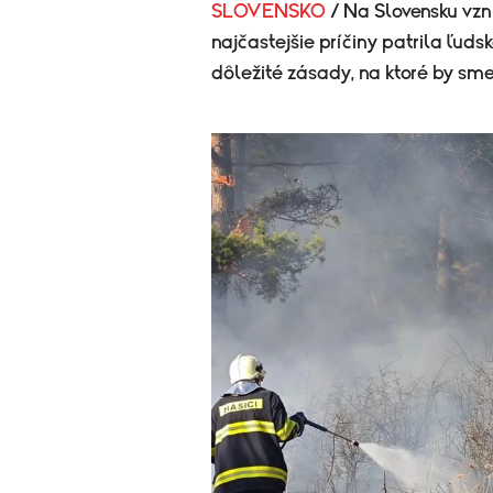
SLOVENSKO
/ Na Slovensku vzni
najčastejšie príčiny patrila ľud
dôležité zásady, na ktoré by sm