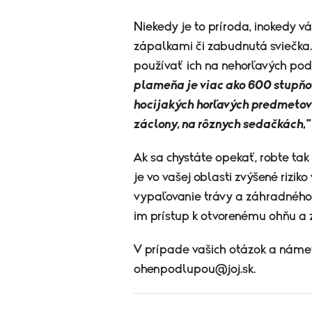
Niekedy je to príroda, inokedy 
zápalkami či zabudnutá sviečka. 
používať ich na nehorľavých po
plameňa je viac ako 600 stupňov
hocijakých horľavých predmetov
záclony, na rôznych sedačkách,"
Ak sa chystáte opekať, robte tak
je vo vašej oblasti zvýšené riziko
vypaľovanie trávy a záhradného
im prístup k otvorenému ohňu a
V prípade vašich otázok a náme
ohenpodlupou@joj.sk
.