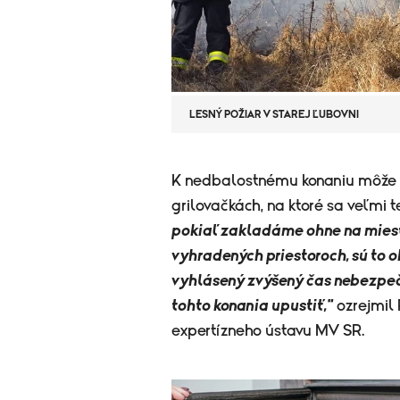
LESNÝ POŽIAR V STAREJ ĽUBOVNI
K nedbalostnému konaniu môže d
grilovačkách, na ktoré sa veľmi 
pokiaľ zakladáme ohne na miesta
vyhradených priestoroch, sú to o
vyhlásený zvýšený čas nebezpečen
tohto konania upustiť,"
ozrejmil 
expertízneho ústavu MV SR.