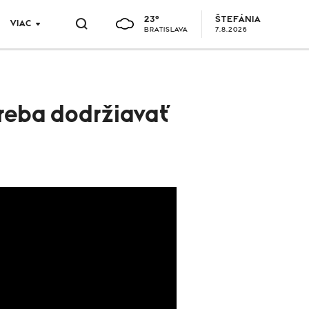
23°
ŠTEFÁNIA
VIAC
BRATISLAVA
7.8.2026
reba dodržiavať