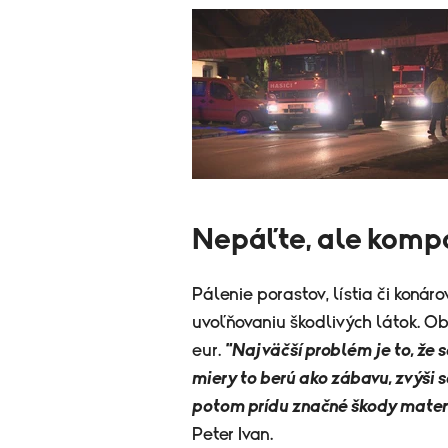
Nepáľte, ale komp
Pálenie porastov, lístia či koná
uvoľňovaniu škodlivých látok. O
eur.
"Najväčší problém je to, že 
miery to berú ako zábavu, zvýši 
potom prídu značné škody materiá
Peter Ivan.