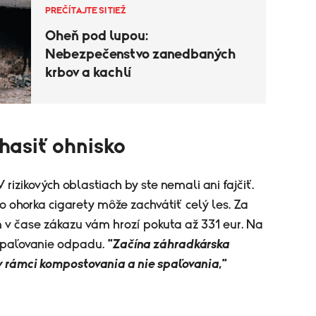
PREČÍTAJTE SI TIEŽ
Oheň pod lupou:
Nebezpečenstvo zanedbaných
krbov a kachlí
hasiť ohnisko
 rizikových oblastiach by ste nemali ani fajčiť.
ohorka cigarety môže zachvátiť celý les. Za
v čase zákazu vám hrozí pokuta až 331 eur. Na
spaľovanie odpadu.
"Začína záhradkárska
v rámci kompostovania a nie spaľovania,"