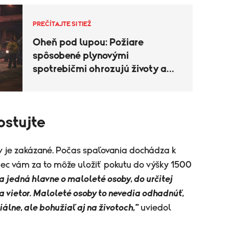
PREČÍTAJTE SI TIEŽ
Oheň pod lupou: Požiare
spôsobené plynovými
spotrebičmi ohrozujú životy a
majetok
ostujte
rov je zakázané. Počas spaľovania dochádza k
bec vám za to môže uložiť pokutu do výšky 1500
sa jedná hlavne o maloleté osoby, do určitej
sa vietor. Maloleté osoby to nevedia odhadnúť,
lne, ale bohužiaľ aj na životoch,"
uviedol