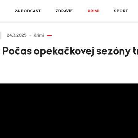
R
24 PODCAST
ZDRAVIE
KRIMI
ŠPORT
24.3.2025
Krimi
 Počas opekačkovej sezóny t