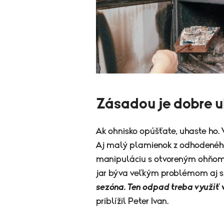
Zásadou je dobre u
Ak ohnisko opúšťate, uhaste ho. V
Aj malý plamienok z odhodeného 
manipuláciu s otvoreným ohňom 
jar býva veľkým problémom aj 
sezóna. Ten odpad treba využiť 
priblížil Peter Ivan.