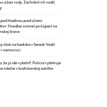
u a bez vody. Zachránil ich vodič
y
 pod hladinou pred očami
tov: Tínedžer zomrel po kúpaní na
nskej šírave
y útok na taxikára v Seredi: Vodič
l v nemocnici
sa, že ju ide vyšetriť. Polícia vyšetruje
e násilie v bratislavskej sanitke