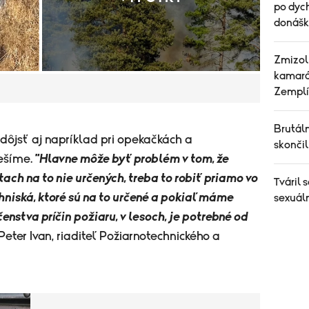
po dych
donášk
Zmizol
kamará
Zemplí
Brutáln
ôjsť aj napríklad pri opekačkách a
skonči
tešíme.
"Hlavne môže byť problém v tom, že
ch na to nie určených, treba to robiť priamo vo
Tváril 
hniská, ktoré sú na to určené a pokiaľ máme
sexuáln
stva príčin požiaru, v lesoch, je potrebné od
Peter Ivan, riaditeľ Požiarnotechnického a