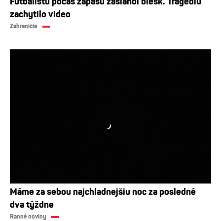
Futbalistu počas zápasu zasiahol blesk. Tragédiu
zachytilo video
Zahraničie
Máme za sebou najchladnejšiu noc za posledné
dva týždne
Ranné noviny