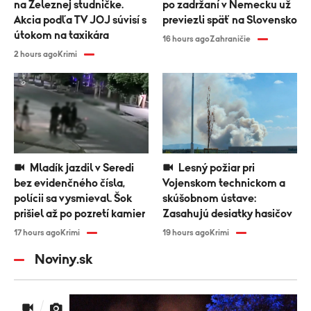
na Železnej studničke.
po zadržaní v Nemecku už
Akcia podľa TV JOJ súvisí s
previezli späť na Slovensko
útokom na taxikára
16 hours ago
Zahraničie
2 hours ago
Krimi
Mladík jazdil v Seredi
Lesný požiar pri
bez evidenčného čísla,
Vojenskom technickom a
polícii sa vysmieval. Šok
skúšobnom ústave:
prišiel až po pozretí kamier
Zasahujú desiatky hasičov
17 hours ago
Krimi
19 hours ago
Krimi
Noviny.sk