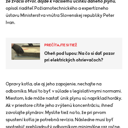
že zväčší otvor, dôjde k väčšiemu účinku daného plynu,"
opísal riaditeľ Požiarnotechnického a expertízneho
ústavu
Ministerstva vnútra Slovenskej republiky Peter
Ivan.
PREČÍTAJTE SI TIEŽ
Oheň pod lupou: Na čo si dať pozor
pri elektrických ohrievačoch?
​Opravy kotla, ale aj jeho zapojenie, nechajte na
odborníka. Musí to byť v súlade s legislatívnymi normami.
Miestom, kde môže nastať únik plynu sú napríklad horáky.
Ak v priestore cítite jeho zvýšenú koncentráciu, ihneď
zavolajte plynárov. Myslite tiež na to, že pri prvom
spustení kotla je potrebná revízia. Následne musí byť
spotrebič prehliadnutý odborníkom minimálne raz ročne.