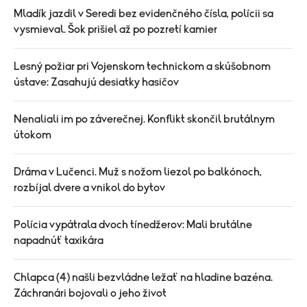
Mladík jazdil v Seredi bez evidenčného čísla, polícii sa
vysmieval. Šok prišiel až po pozretí kamier
Lesný požiar pri Vojenskom technickom a skúšobnom
ústave: Zasahujú desiatky hasičov
Nenaliali im po záverečnej. Konflikt skončil brutálnym
útokom
Dráma v Lučenci. Muž s nožom liezol po balkónoch,
rozbíjal dvere a vnikol do bytov
Polícia vypátrala dvoch tínedžerov: Mali brutálne
napadnúť taxikára
Chlapca (4) našli bezvládne ležať na hladine bazéna.
Záchranári bojovali o jeho život