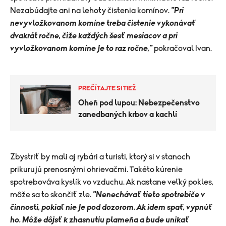
Nezabúdajte ani na lehoty čistenia komínov.
"Pri
nevyvložkovanom komíne treba čistenie vykonávať
dvakrát ročne, čiže každých šesť mesiacov a pri
vyvložkovanom komíne je to raz ročne,"
pokračoval Ivan.
PREČÍTAJTE SI TIEŽ
Oheň pod lupou: Nebezpečenstvo
zanedbaných krbov a kachlí
​Zbystriť by mali aj rybári a turisti, ktorý si v stanoch
prikurujú prenosnými ohrievačmi. Takéto kúrenie
spotrebováva kyslík vo vzduchu. Ak nastane veľký pokles,
môže sa to skončiť zle.
"Nenechávať tieto spotrebiče v
činnosti, pokiaľ nie je pod dozorom. Ak idem spať, vypnúť
ho. Môže dôjsť k zhasnutiu plameňa a bude unikať