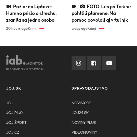
Požiar na Liptove:
FOTO: Les pri Trstíne
Humno prišlo o strechu,
pohltili plamene. Na
zranila sa jedna osoba
pomoc povolali aj vrtuľník
20 hours ago
Krimi
a day ago
Krimi
RIADIME SA KÓDEXOM
JOJ.SK
SPRAVODAJSTVO
JOJ
NOVINY.SK
JOJ PLAY
JOJ24.SK
JOJ ŠPORT
NOVINY PLUS
JOJ CZ
VIDEONOVINY