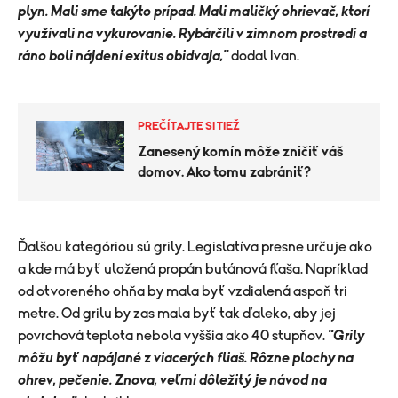
plyn. Mali sme takýto prípad. Mali maličký ohrievač, ktorí
využívali na vykurovanie. Rybárčili v zimnom prostredí a
ráno boli nájdení exitus obidvaja,"
dodal Ivan.
PREČÍTAJTE SI TIEŽ
Zanesený komín môže zničiť váš
domov. Ako tomu zabrániť?
​Ďalšou kategóriou sú grily. Legislatíva presne určuje ako
a kde má byť uložená propán butánová fľaša. Napríklad
od otvoreného ohňa by mala byť vzdialená aspoň tri
metre. Od grilu by zas mala byť tak ďaleko, aby jej
povrchová teplota nebola vyššia ako 40 stupňov.
"Grily
môžu byť napájané z viacerých fliaš. Rôzne plochy na
ohrev, pečenie. Znova, veľmi dôležitý je návod na