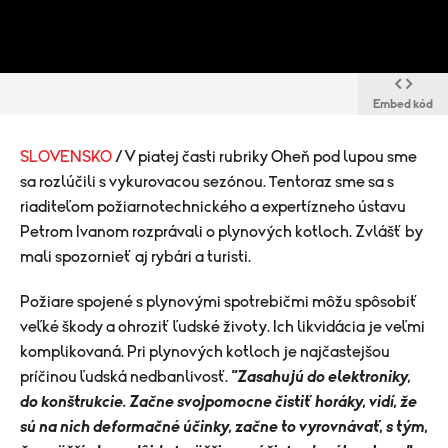
Embed kód
SLOVENSKO
/ V piatej časti rubriky Oheň pod lupou sme
sa rozlúčili s vykurovacou sezónou. Tentoraz sme sa s
riaditeľom požiarnotechnického a expertízneho ústavu
Petrom Ivanom rozprávali o plynových kotloch. Zvlášť by
mali spozornieť aj rybári a turisti.
​Požiare spojené s plynovými spotrebičmi môžu spôsobiť
veľké škody a ohroziť ľudské životy. Ich likvidácia je veľmi
komplikovaná. Pri plynových kotloch je najčastejšou
príčinou ľudská nedbanlivosť.
"Zasahujú do elektroniky,
do konštrukcie. Začne svojpomocne čistiť horáky, vidí, že
sú na nich deformačné účinky, začne to vyrovnávať, s tým,