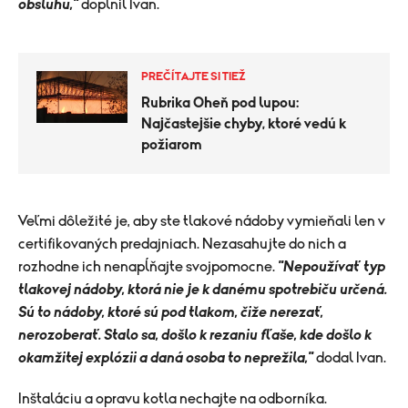
obsluhu,"
doplnil Ivan.
PREČÍTAJTE SI TIEŽ
Rubrika Oheň pod lupou:
Najčastejšie chyby, ktoré vedú k
požiarom
​Veľmi dôležité je, aby ste tlakové nádoby vymieňali len v
certifikovaných predajniach. Nezasahujte do nich a
rozhodne ich nenapĺňajte svojpomocne.
"Nepoužívať typ
tlakovej nádoby, ktorá nie je k danému spotrebiču určená.
Sú to nádoby, ktoré sú pod tlakom, čiže nerezať,
nerozoberať. Stalo sa, došlo k rezaniu fľaše, kde došlo k
okamžitej explózii a daná osoba to neprežila,"
dodal Ivan.
Inštaláciu a opravu kotla nechajte na odborníka.