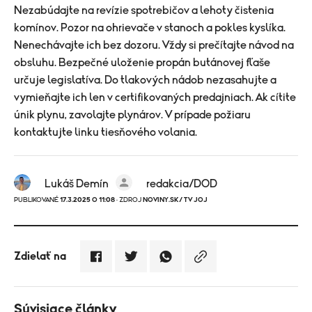
Nezabúdajte na revízie spotrebičov a lehoty čistenia
komínov. Pozor na ohrievače v stanoch a pokles kyslíka.
Nenechávajte ich bez dozoru. Vždy si prečítajte návod na
obsluhu. Bezpečné uloženie propán butánovej fľaše
určuje legislatíva. Do tlakových nádob nezasahujte a
vymieňajte ich len v certifikovaných predajniach. Ak cítite
únik plynu, zavolajte plynárov. V prípade požiaru
kontaktujte linku tiesňového volania.
Lukáš Demín
redakcia/DOD
PUBLIKOVANÉ
17.3.2025 O 11:08
· ZDROJ
NOVINY.SK/ TV JOJ
Zdielať na
Súvisiace články