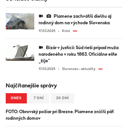
Plamene zachvátili dielňu aj
rodinný dom na východe Slovenska
17.03.2025
Krimi
Bizár v justícii: Súd rieši prípad muža
narodeného v roku 1863. Oficiálne ešte
„žije“
17.03.2025
Slovensko - aktuality
Najčítanejšie správy
DNES
7 DNÍ
30 DNÍ
FOTO: Obrovský požiar pri Brezne. Plamene zničili päť
rodinných domov