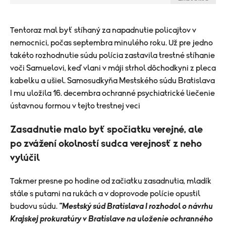
Tentoraz mal byť stíhaný za napadnutie policajtov v
nemocnici, počas septembra minulého roku. Už pre jedno
takéto rozhodnutie súdu polícia zastavila trestné stíhanie
voči Samuelovi, keď vlani v máji strhol dôchodkyni z pleca
kabelku a ušiel. Samosudkyňa Mestského súdu Bratislava
I mu uložila 16. decembra ochranné psychiatrické liečenie
ústavnou formou v tejto trestnej veci
Zasadnutie malo byť spočiatku verejné, ale
po zvážení okolností sudca verejnosť z neho
vylúčil
Takmer presne po hodine od začiatku zasadnutia, mladík
stále s putami na rukách a v doprovode polície opustil
budovu súdu.
"Mestský súd Bratislava I rozhodol o návrhu
Krajskej prokuratúry v Bratislave na uloženie ochranného