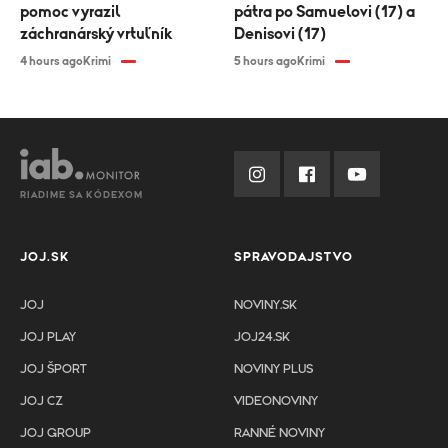
pomoc vyrazil
pátra po Samuelovi (17) a
záchranárský vrtuľník
Denisovi (17)
4 hours ago
Krimi
5 hours ago
Krimi
RIADIME SA KÓDEXOM
JOJ.SK
SPRAVODAJSTVO
JOJ
NOVINY.SK
JOJ PLAY
JOJ24.SK
JOJ ŠPORT
NOVINY PLUS
JOJ CZ
VIDEONOVINY
JOJ GROUP
RANNÉ NOVINY