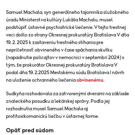
Samuel Machala, syn generálneho tajomníka služobného
úradu Ministerstva kultúry Lukáša Machalu, musel
podstúpiť ústavné psychiatrické liečenie. V tejto trestnej
veci došlo zo strany Okresnej prokuratúry Bratislava V dňa
19. 2. 2025 k zastaveniu trestného stíhania pre
nepríčetnosť obvineného v čase spáchania skutku
(napadnutie policajtov v nemocnici v septembri 2024) s
tým, že prokurátor Okresnej prokuratúry Bratislava V
podal dňa 19. 2.2025 Mestskému súdu Bratislava I návrh
na uloženie ochranného liečenia
obvinenému
.
Sudkyňa rozhodovala za zatvorenými dverami na základe
znaleckého posudku a lekárskej správy. Podľa jej
rozhodnutia musel Samuel Machala aj
protitoxikomanickú liečbu v ústavnej forme.
Opäť pred súdom