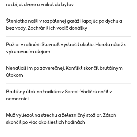
rozbíjal dvere a vnikol do bytov
Šteniatka našli v rozpálenej garáži lapajúc po dychu a
bez vody. Zachránil ich vodič donášky
Požiar v rafinérii Slovnaft vystrašil okolie: Horela nádrž s
vykurovacím olejom
Nenaliali im po záverečnej. Konflikt skončil brutálnym
útokom
Brutálny útok na taxikára v Seredi: Vodič skončil v
nemocnici
Muž vyliezol na strechu a železničný stožiar. Zásah
skončil po viac ako šiestich hodinách