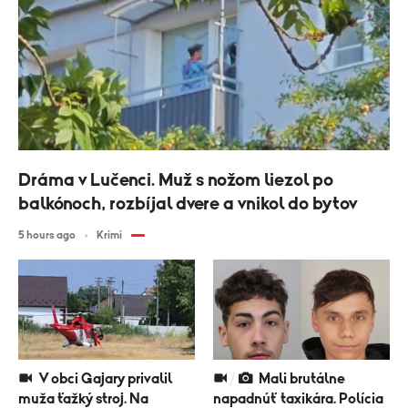
Dráma v Lučenci. Muž s nožom liezol po
balkónoch, rozbíjal dvere a vnikol do bytov
5 hours ago
Krimi
V obci Gajary privalil
Mali brutálne
muža ťažký stroj. Na
napadnúť taxikára. Polícia