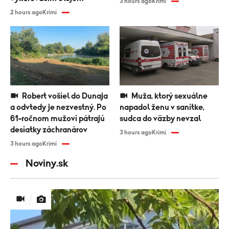
3 hours ago
Krimi
2 hours ago
Krimi
Robert vošiel do Dunaja
Muža, ktorý sexuálne
a odvtedy je nezvestný. Po
napadol ženu v sanitke,
61-ročnom mužovi pátrajú
sudca do väzby nevzal
desiatky záchranárov
3 hours ago
Krimi
3 hours ago
Krimi
Noviny.sk