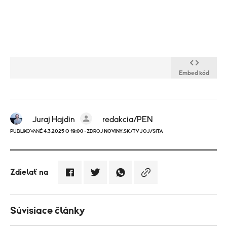
Embed kód
Juraj Hajdin
redakcia/PEN
PUBLIKOVANÉ
4.3.2025 O 19:00
· ZDROJ
NOVINY.SK/TV JOJ/SITA
Zdielať na
Súvisiace články