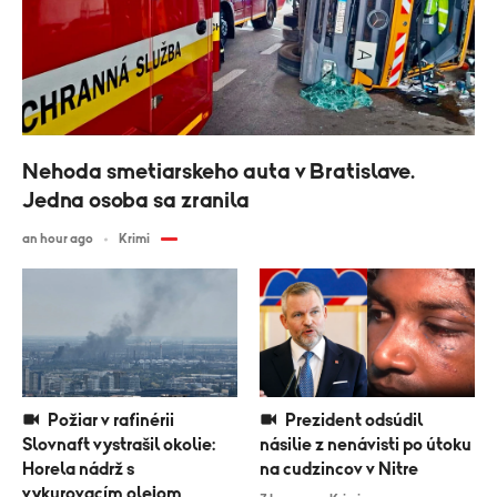
Nehoda smetiarskeho auta v Bratislave.
Jedna osoba sa zranila
an hour ago
Krimi
Požiar v rafinérii
Prezident odsúdil
Slovnaft vystrašil okolie:
násilie z nenávisti po útoku
Horela nádrž s
na cudzincov v Nitre
vykurovacím olejom