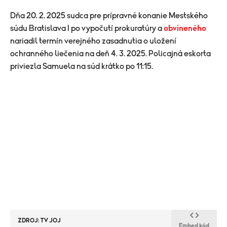
Dňa 20. 2. 2025 sudca pre prípravné konanie Mestského
súdu Bratislava I po vypočutí prokuratúry a
obvineného
nariadil termín verejného zasadnutia o uložení
ochranného liečenia na deň 4. 3. 2025. Policajná eskorta
priviezla Samuela na súd krátko po 11:15.
ZDROJ: TV JOJ
Embed kód