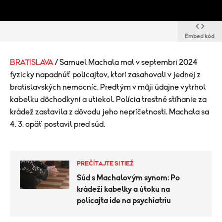
Embed kód
BRATISLAVA
/ Samuel Machala mal v septembri 2024
fyzicky napadnúť policajtov, ktorí zasahovali v jednej z
bratislavských nemocníc. Predtým v máji údajne vytrhol
kabelku dôchodkyni a utiekol. Polícia trestné stíhanie za
krádež zastavila z dôvodu jeho nepríčetnosti. Machala sa
4. 3. opäť postavil pred súd.
PREČÍTAJTE SI TIEŽ
Súd s Machalovým synom: Po
krádeži kabelky a útoku na
policajta ide na psychiatriu