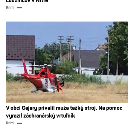
cudzincov v Nitre
Krimi
V obci Gajary privalil muža ťažký stroj. Na pomoc
vyrazil záchranárský vrtuľník
Krimi