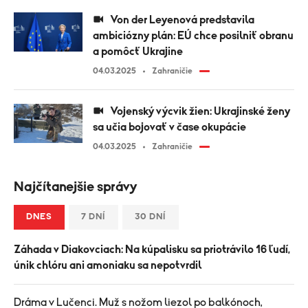
Von der Leyenová predstavila
ambiciózny plán: EÚ chce posilniť obranu
a pomôcť Ukrajine
04.03.2025
Zahraničie
Vojenský výcvik žien: Ukrajinské ženy
sa učia bojovať v čase okupácie
04.03.2025
Zahraničie
Najčítanejšie správy
DNES
7 DNÍ
30 DNÍ
Záhada v Diakovciach: Na kúpalisku sa priotrávilo 16 ľudí,
únik chlóru ani amoniaku sa nepotvrdil
Dráma v Lučenci. Muž s nožom liezol po balkónoch,