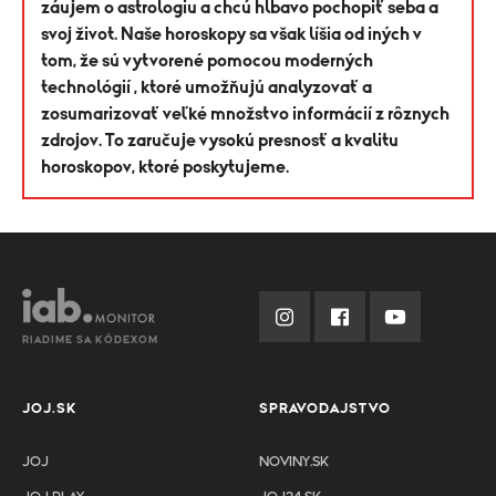
záujem o astrologiu a chcú hĺbavo pochopiť seba a
svoj život. Naše horoskopy sa však líšia od iných v
tom, že sú vytvorené pomocou moderných
technológií , ktoré umožňujú analyzovať a
zosumarizovať veľké množstvo informácií z rôznych
zdrojov. To zaručuje vysokú presnosť a kvalitu
horoskopov, ktoré poskytujeme.
RIADIME SA KÓDEXOM
JOJ.SK
SPRAVODAJSTVO
JOJ
NOVINY.SK