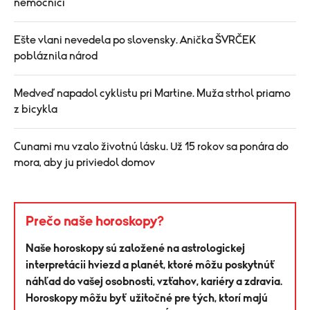
nemocnici
Ešte vlani nevedela po slovensky. Anička ŠVRČEK
pobláznila národ
Medveď napadol cyklistu pri Martine. Muža strhol priamo
z bicykla
Cunami mu vzalo životnú lásku. Už 15 rokov sa ponára do
mora, aby ju priviedol domov
Prečo naše horoskopy?
Naše horoskopy sú založené na astrologickej
interpretácii hviezd a planét, ktoré môžu poskytnúť
náhľad do vašej osobnosti, vzťahov, kariéry a zdravia.
Horoskopy môžu byť užitočné pre tých, ktorí majú