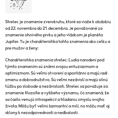
Strelec je znamenie zverokruhu, ktoré sa viaže k obdobiu
od 22. novembra do 21. decembra. Je považované za
znamenie ohnivého prvku a jeho vládcom je planéta
Jupiter. Tu je charakteristika tohto znamenia ako celku a
pre mužov a ženy:
Charakteristika znamenia strelec: Ľudia narodení pod
týmto znamením sú známi svojou entuziazmom a
optimizmom. Sú veľmi otvorení a spontánni a majú radi
zmenu a dobrodružstvo. Sú veľmi nezávislí a majú silnú
túžbu po slobode a nezávislosti. Strelec sa považuje za
znamenie filozofie a vyššieho významu, čo znamená, že
sa často venujú introspekcií a hľadaniu zmyslu svojho
života. Môžu byť veľmi šarmantní a milí, no môžu mať aj
sklony k nezodpovednosti a nedbalosti.