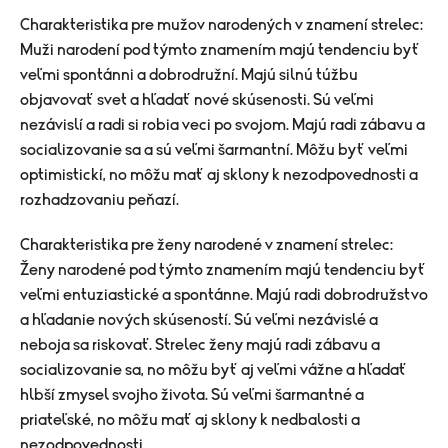
Charakteristika pre mužov narodených v znamení strelec:
Muži narodení pod týmto znamením majú tendenciu byť
veľmi spontánni a dobrodružní. Majú silnú túžbu
objavovať svet a hľadať nové skúsenosti. Sú veľmi
nezávislí a radi si robia veci po svojom. Majú radi zábavu a
socializovanie sa a sú veľmi šarmantní. Môžu byť veľmi
optimistickí, no môžu mať aj sklony k nezodpovednosti a
rozhadzovaniu peňazí.
Charakteristika pre ženy narodené v znamení strelec:
Ženy narodené pod týmto znamením majú tendenciu byť
veľmi entuziastické a spontánne. Majú radi dobrodružstvo
a hľadanie nových skúseností. Sú veľmi nezávislé a
neboja sa riskovať. Strelec ženy majú radi zábavu a
socializovanie sa, no môžu byť aj veľmi vážne a hľadať
hlbší zmysel svojho života. Sú veľmi šarmantné a
priateľské, no môžu mať aj sklony k nedbalosti a
nezodpovednosti.