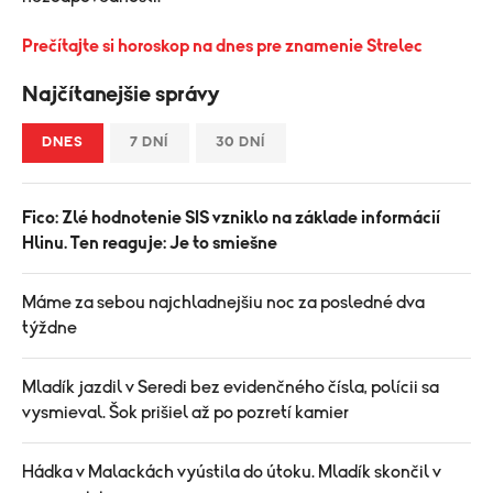
Prečítajte si horoskop na dnes pre znamenie Strelec
Najčítanejšie správy
DNES
7 DNÍ
30 DNÍ
Fico: Zlé hodnotenie SIS vzniklo na základe informácií
Hlinu. Ten reaguje: Je to smiešne
Máme za sebou najchladnejšiu noc za posledné dva
týždne
Mladík jazdil v Seredi bez evidenčného čísla, polícii sa
vysmieval. Šok prišiel až po pozretí kamier
Hádka v Malackách vyústila do útoku. Mladík skončil v