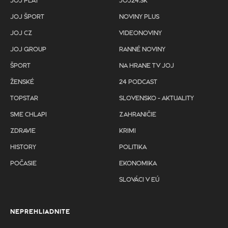
JOJ PLAY
JOJ24.SK
JOJ ŠPORT
NOVINY PLUS
JOJ CZ
VIDEONOVINY
JOJ GROUP
RANNÉ NOVINY
ŠPORT
NA HRANE TV JOJ
ŽENSKÉ
24 PODCAST
TOPSTAR
SLOVENSKO - AKTUALITY
SME CHLAPI
ZAHRANIČIE
ZDRAVIE
KRIMI
HISTORY
POLITIKA
POČASIE
EKONOMIKA
SLOVÁCI V EÚ
NEPREHLIADNITE