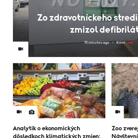
Zo zdravotníckeho stredi
zmizol defibrilá
15 minutes ago
Krimi
Analytik o ekonomických
Zoo zvere
dôsledkoch klimatických zmien:
Návštevní