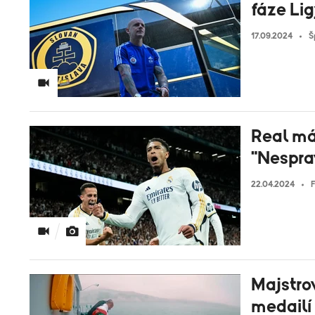
fáze Li
17.09.2024
Š
Real má 
"Nespra
22.04.2024
Majstrov
medailí