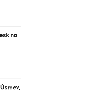
resk na
. Úsmev,