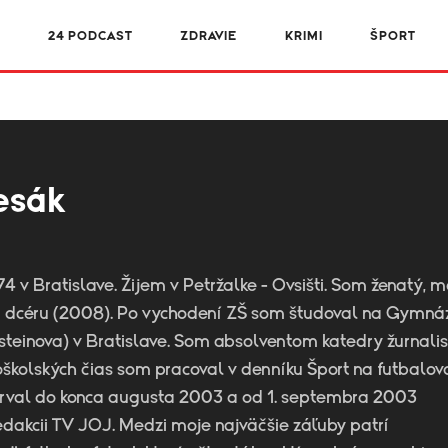
R
24 PODCAST
ZDRAVIE
KRIMI
ŠPORT
esák
74 v Bratislave. Žijem v Petržalke - Ovsišti. Som ženatý,
 a dcéru (2008). Po vychodení ZŠ som študoval na Gymná
teinova) v Bratislave. Som absolventom katedry žurnalis
oškolských čias som pracoval v denníku Šport na futbalo
rval do konca augusta 2003 a od 1. septembra 2003
edakcii TV JOJ. Medzi moje najväčšie záľuby patrí