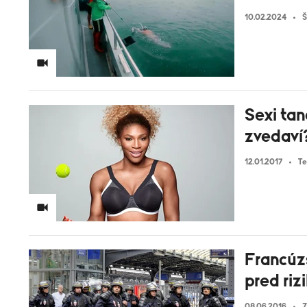
10.02.2024
Š
Sexi tan
zvedaví
12.01.2017
Te
Francúzs
pred riz
08.06.2016
Z