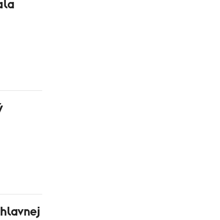
ala
ý
 hlavnej