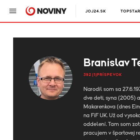
JOJ24.SK
TOPSTA
Branislav T
392 {1}PRÍSPEVOK
Narodil som sa 27.6.19
dve deti, syna (2005)
Makarenkova (dnes Eins
na FiF UK. Už od vysok
oddelení. Tam som zot
pracujem v športovej r