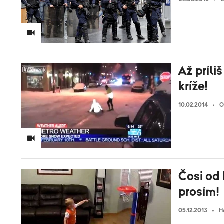
Až príli
kríže!
10.02.2014
O
Čosi od 
prosím!
05.12.2013
H