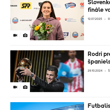
Slovenk
finále v
12.07.2025
S
Rodri pr
španiel
29.10.2024
Š
Futbalis