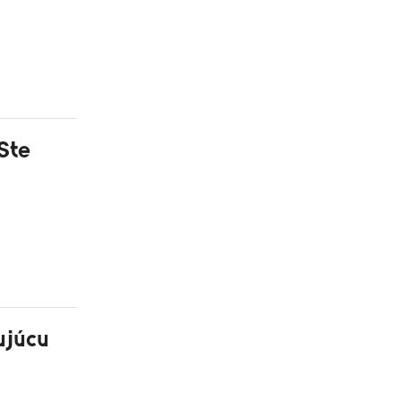
 Ste
ujúcu