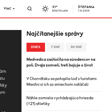
31°
ŠTEFÁNIA
VIAC
BRATISLAVA
7.8.2026
Najčítanejšie správy
DNES
7 DNÍ
30 DNÍ
Medvedica zaútočila na súrodencov na
poli. Dvaja zomreli, tretí bojuje o život
 mám
ziu
V Chorvátsku sa potopila loď s turistami.
Miestni si ich so smiechom natáčali
tiky
vom
Náhle zomrela vychádzajúca hviezda
(†21) atletiky