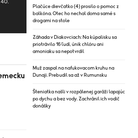
 40.
Plačúce dievčatko (4) prosilo o pomoc z
balkóna. Otec ho nechal doma samé s
drogami na stole
Záhada v Diakovciach: Na kúpalisku sa
priotrávilo 16 ľudí, únik chlóru ani
amoniaku sa nepotvrdil
Muž zaspal na nafukovacom kruhu na
 Nemecku
Dunaji. Prebudil sa až v Rumunsku
Šteniatka našli v rozpálenej garáži lapajúc
po dychu a bez vody. Zachránil ich vodič
donášky