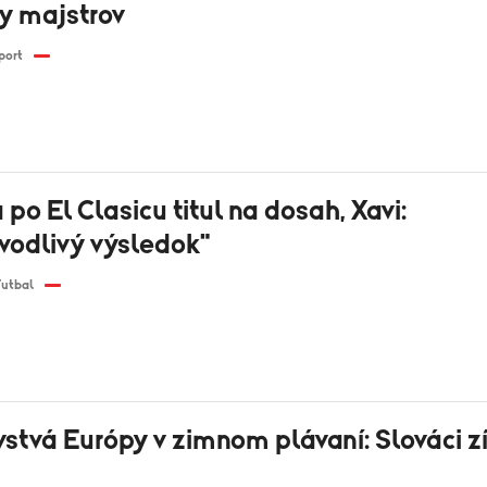
gy majstrov
port
po El Clasicu titul na dosah, Xavi:
vodlivý výsledok"
Futbal
stvá Európy v zimnom plávaní: Slováci zí