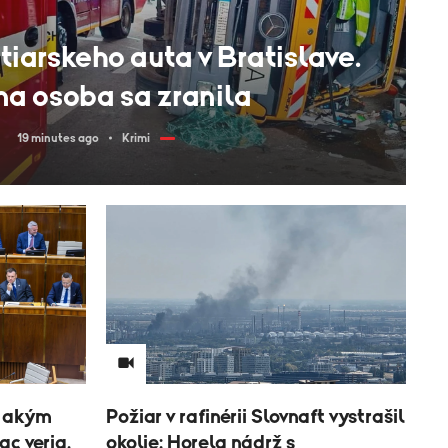
arskeho auta v Bratislave.
a osoba sa zranila
19 minutes ago
Krimi
, akým
Požiar v rafinérii Slovnaft vystrašil
ac veria.
okolie: Horela nádrž s