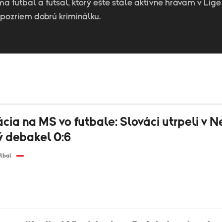
ä futbal a futsal, ktorý ešte stále aktívne hrávam v Lige
pozriem dobrú kriminálku.
ácia na MS vo futbale: Slováci utrpeli v
ý debakel 0:6
tbal