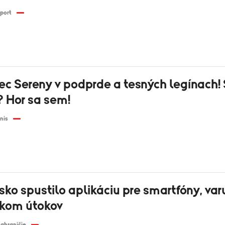
port
ec Sereny v podprde a tesných legínach!
? Hor sa sem!
nis
ko spustilo aplikáciu pre smartfóny, var
ikom útokov
ahraničie