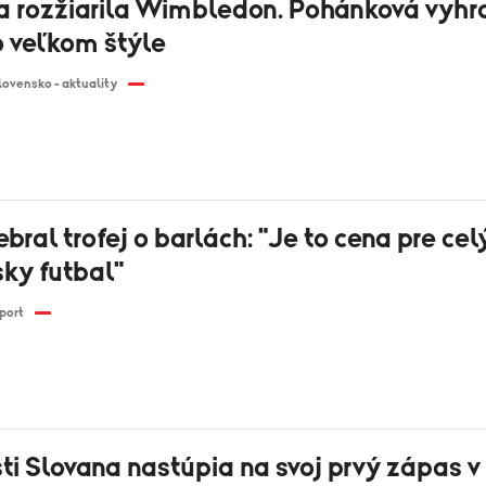
a rozžiarila Wimbledon. Pohánková vyhr
o veľkom štýle
lovensko - aktuality
ebral trofej o barlách: "Je to cena pre cel
sky futbal"
port
ti Slovana nastúpia na svoj prvý zápas v