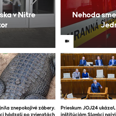
ska v Nitre
Nehoda smeti
tor
Jedn
jnila znepokojivé zábery.
Prieskum JOJ24 ukázal
ci hádzali po zvieratách
inštitúciám Slováci najvi