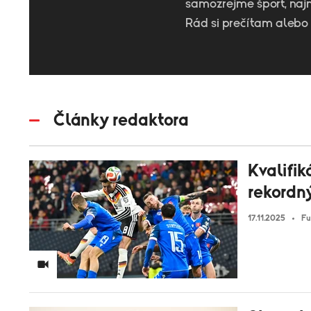
samozrejme šport, najm
Rád si prečítam alebo 
Články redaktora
Kvalifik
rekordn
17.11.2025
Fu