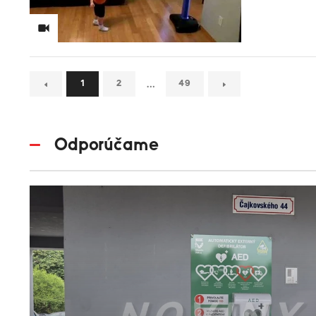
…
1
2
49
Odporúčame