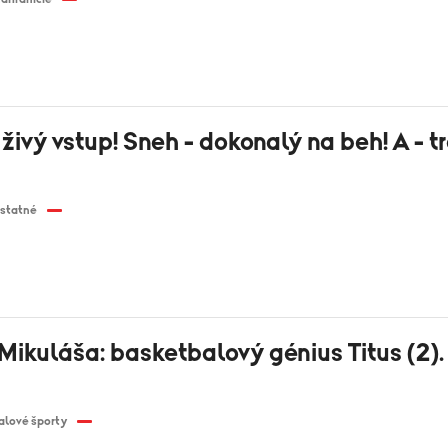
š živý vstup! Sneh - dokonalý na beh! A - t
statné
Mikuláša: basketbalový génius Titus (2)
alové športy