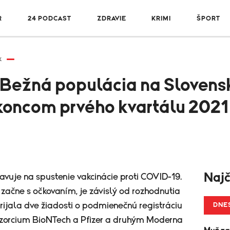
R
24 PODCAST
ZDRAVIE
KRIMI
ŠPORT
k
ežná populácia na Slovensk
koncom prvého kvartálu 2021
Najč
avuje na spustenie vakcinácie proti COVID-19.
s začne s očkovaním, je závislý od rozhodnutia
prijala dve žiadosti o podmienečnú registráciu
DNE
nzorcium BioNTech a Pfizer a druhým Moderna