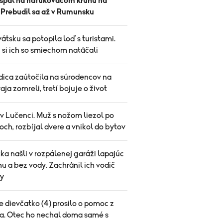
spal na nafukovacom kruhu na
. Prebudil sa až v Rumunsku
átsku sa potopila loď s turistami.
 si ich so smiechom natáčali
ica zaútočila na súrodencov na
vaja zomreli, tretí bojuje o život
v Lučenci. Muž s nožom liezol po
ch, rozbíjal dvere a vnikol do bytov
ka našli v rozpálenej garáži lapajúc
u a bez vody. Zachránil ich vodič
y
 dievčatko (4) prosilo o pomoc z
a. Otec ho nechal doma samé s