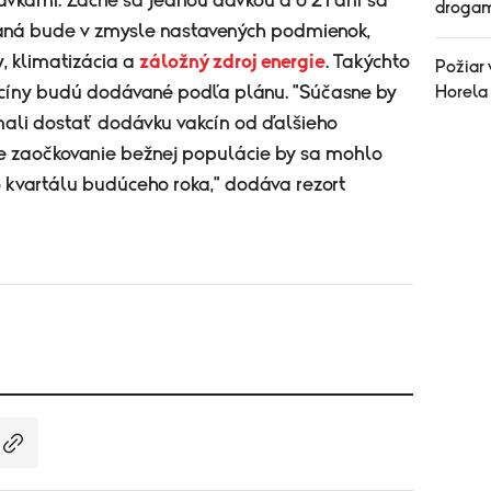
ávkami. Začne sa jednou dávkou a o 21 dní sa
drogam
vaná bude v zmysle nastavených podmienok,
, klimatizácia a
záložný zdroj energie
. Takýchto
Požiar 
kcíny budú dodávané podľa plánu. "Súčasne by
Horela
ali dostať dodávku vakcín od ďalšieho
že zaočkovanie bežnej populácie by sa mohlo
o kvartálu budúceho roka," dodáva rezort