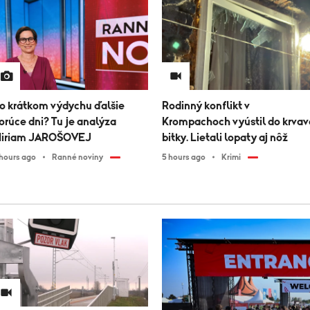
o krátkom výdychu ďalšie
Rodinný konflikt v
orúce dni? Tu je analýza
Krompachoch vyústil do krvav
iriam JAROŠOVEJ
bitky. Lietali lopaty aj nôž
 hours ago
Ranné noviny
5 hours ago
Krimi