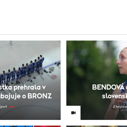
tka prehrala v
BENDOVÁ d
zabojuje o BRONZ
slovens
Šport
2 hours 