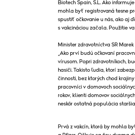
Biotech Spain, S.L. Ako informuje
mohla byť registrovaná tesne p
spustiť očkovanie u nás, ako aj ď
s vakcináciou začala. Použitie va
Minister zdravotníctva SR Marek 
„Ako prví budú očkovaní pracovní
vírusom. Popri zdravotníkoch, bud
hasiči. Takisto ľudia, ktorí zabe
činnosti, bez ktorých chod krajin
pracovníci v domovoch sociálnyc
rokov, klienti domovov sociálnyc
neskôr ostatná populácia staršia
Prvá z vakcín, ktorá by mohla b