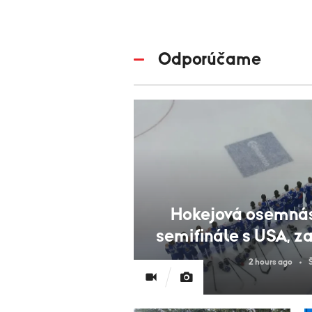
Odporúčame
Hokejová osemnás
semifinále s USA, 
2 hours ago