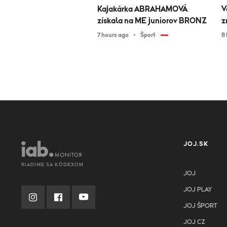
Kajakárka ABRAHAMOVÁ
V
získala na ME juniorov BRONZ
z
7 hours ago
Šport
8
JOJ.SK
RIADIME SA KÓDEXOM
JOJ
JOJ PLAY
JOJ ŠPORT
JOJ CZ