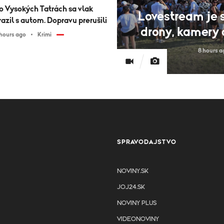
o Vysokých Tatrách sa vlak
Lovestream je s
razil s autom. Dopravu prerušili
drony, kamery 
 hours ago
Krimi
8 hours a
SPRAVODAJSTVO
NOVINY.SK
JOJ24.SK
NOVINY PLUS
VIDEONOVINY