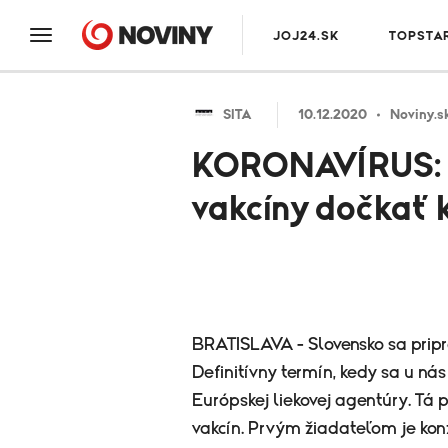
JOJ24.SK
TOPSTA
SITA
10.12.2020
Noviny.s
KORONAVÍRUS: B
vakcíny dočkať 
BRATISLAVA - Slovensko sa pripr
Definitívny termín, kedy sa u ná
Európskej liekovej agentúry. Tá 
vakcín. Prvým žiadateľom je ko