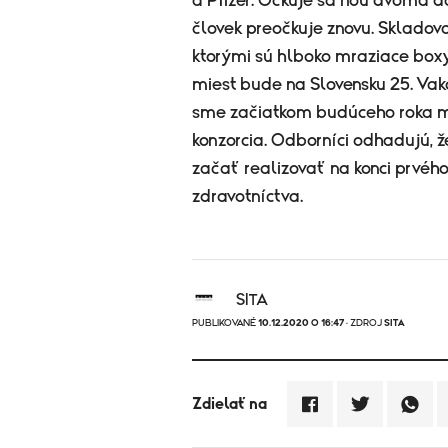
a Pfizer. Očkuje sa ňou dvoma d
človek preočkuje znovu. Sklado
ktorými sú hlboko mraziace boxy
miest bude na Slovensku 25. Va
sme začiatkom budúceho roka m
konzorcia. Odborníci odhadujú, 
začať realizovať na konci prvéh
zdravotníctva.
SITA
PUBLIKOVANÉ
10.12.2020 O 16:47
· ZDROJ
SITA
Zdielať na