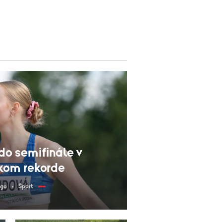
o semifinále v
kom rekorde
ago
Šport