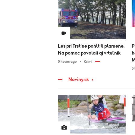
Les pri Trstíne pohltili plamene.
P
Na pomoc povolali aj vrtuľník
h
M
5 hours ago
Krimi
5
Noviny.sk