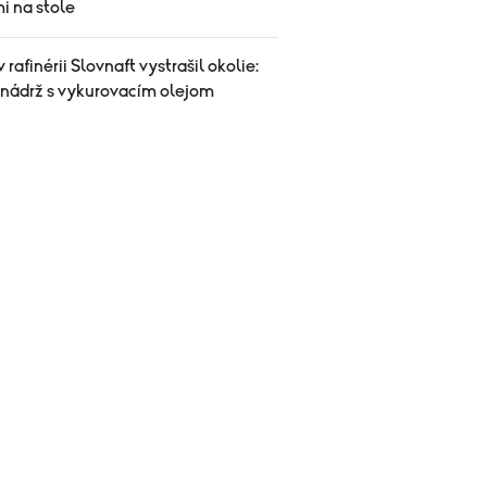
i na stole
v rafinérii Slovnaft vystrašil okolie:
 nádrž s vykurovacím olejom