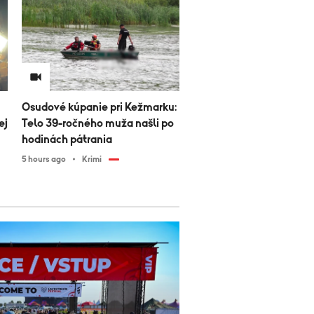
Osudové kúpanie pri Kežmarku:
ej
Telo 39-ročného muža našli po
hodinách pátrania
5 hours ago
Krimi