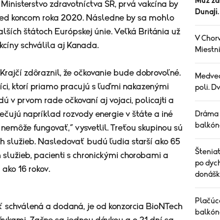
Muž za
 Ministerstvo zdravotníctva SR, prvá vakcína by
Dunaji
red koncom roka 2020. Následne by sa mohlo
alších štátoch Európskej únie. Veľká Británia už
V Chorv
kcíny schválila aj Kanada.
Miestni
Krajčí zdôraznil, že očkovanie bude dobrovoľné.
Medved
ci, ktorí priamo pracujú s ľuďmi nakazenými
poli. D
ú v prvom rade očkovaní aj vojaci, policajti a
zpečujú napríklad rozvody energie v štáte a iné
Dráma 
balkóno
y nemôže fungovať,“ vysvetlil. Treťou skupinou sú
h služieb. Nasledovať budú ľudia starší ako 65
Šteniat
h služieb, pacienti s chronickými chorobami a
po dych
 ako 16 rokov.
donášk
Plačúce
yť schválená a dodaná, je od konzorcia BioNTech
balkón