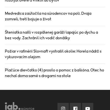
rozbíjal dvere a vnikol do bytov
Medvedica zaútočila na súrodencov na poli. Dvaja
zomreli, tretí bojuje o život
Šteniatka našli v rozpálenej garáži lapajúc po dychu a
bez vody. Zachránil ich vodič donášky
Požiar v rafinérii Slovnaft vystrašil okolie: Horela nádrž s
vykurovacím olejom
Plačúce dievčatko (4) prosilo o pomoc z balkóna. Otec ho
nechal doma samé s drogami na stole