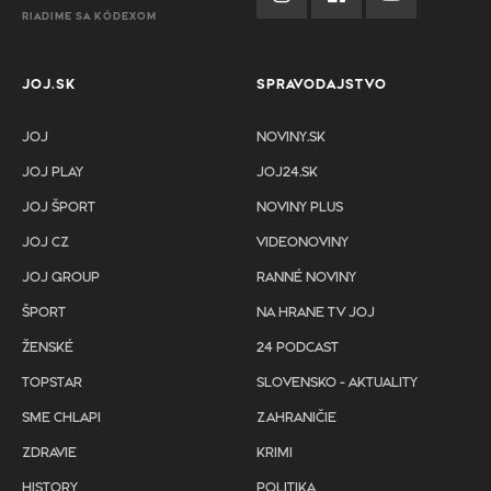
RIADIME SA KÓDEXOM
JOJ.SK
SPRAVODAJSTVO
JOJ
NOVINY.SK
JOJ PLAY
JOJ24.SK
JOJ ŠPORT
NOVINY PLUS
JOJ CZ
VIDEONOVINY
JOJ GROUP
RANNÉ NOVINY
ŠPORT
NA HRANE TV JOJ
ŽENSKÉ
24 PODCAST
TOPSTAR
SLOVENSKO - AKTUALITY
SME CHLAPI
ZAHRANIČIE
ZDRAVIE
KRIMI
HISTORY
POLITIKA