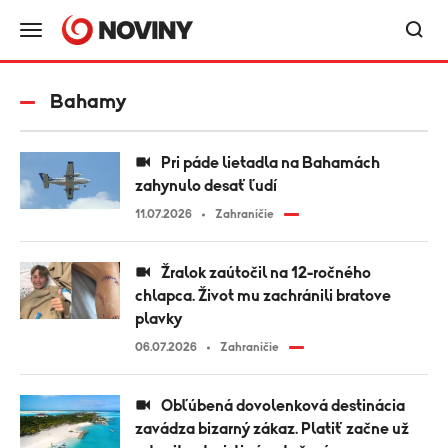
Bahamy
Pri páde lietadla na Bahamách
zahynulo desať ľudí
11.07.2026
Zahraničie
Žralok zaútočil na 12-ročného
chlapca. Život mu zachránili bratove
plavky
06.07.2026
Zahraničie
Obľúbená dovolenková destinácia
zavádza bizarný zákaz. Platiť začne už