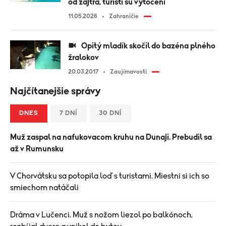
od zajtra, turisti sú vytočení
11.05.2026
Zahraničie
Opitý mladík skočil do bazéna plného
žralokov
20.03.2017
Zaujímavosti
Najčítanejšie správy
DNES
7 DNÍ
30 DNÍ
Muž zaspal na nafukovacom kruhu na Dunaji. Prebudil sa
až v Rumunsku
V Chorvátsku sa potopila loď s turistami. Miestni si ich so
smiechom natáčali
Dráma v Lučenci. Muž s nožom liezol po balkónoch,