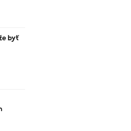
že byť
m