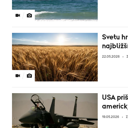
Svetu h
najbliž
22.05.2026
Z
USA priš
americký
19.05.2026
Z