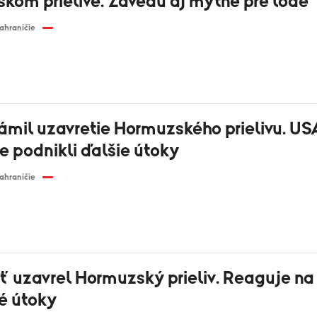
kom prielive. Zavedú aj mýtne pre lode
ahraničie
námil uzavretie Hormuzského prielivu. US
e podnikli ďalšie útoky
ahraničie
äť uzavrel Hormuzský prieliv. Reaguje na
ké útoky