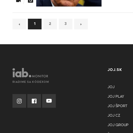
1
2
3
JOJ.SK
RIADIME SA KÓDEXOM
JOJ
JOJ PLAY
JOJ ŠPORT
JOJ CZ
JOJ GROUP