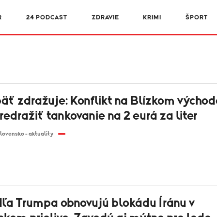
R
24 PODCAST
ZDRAVIE
KRIMI
ŠPORT
äť zdražuje: Konflikt na Blízkom východ
edražiť tankovanie na 2 eurá za liter
lovensko - aktuality
ľa Trumpa obnovujú blokádu Íránu v