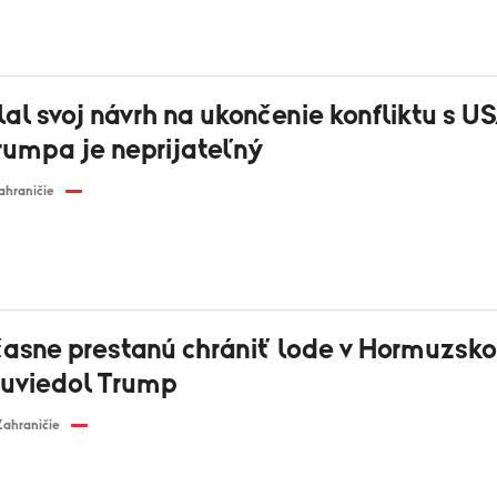
lal svoj návrh na ukončenie konfliktu s US
rumpa je neprijateľný
ahraničie
asne prestanú chrániť lode v Hormuzsk
, uviedol Trump
Zahraničie