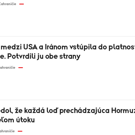
Zahraničie
medzi USA a Iránom vstúpila do platnos
. Potvrdili ju obe strany
ahraničie
iedol, že každá loď prechádzajúca Horm
eľom útoku
ahraničie