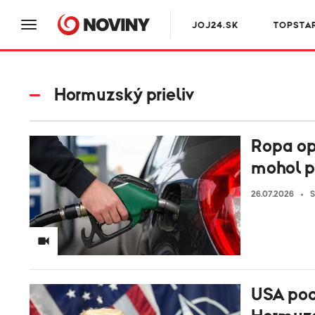
JOJ24.SK
TOPSTA
Hormuzský prieliv
Ropa op
mohol pr
26.07.2026
S
USA pod