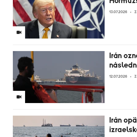
Hormuzs
13.07.2026
Z
Irán oz
následn
12.07.2026
Z
Irán op
izraels