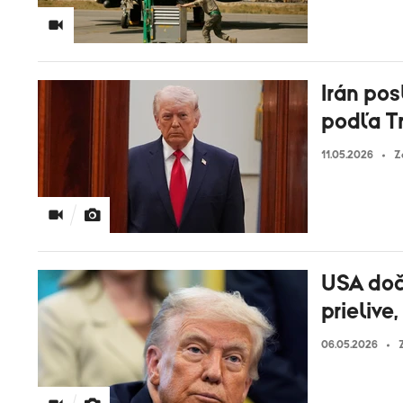
Irán pos
podľa T
11.05.2026
Z
USA doč
prielive
06.05.2026