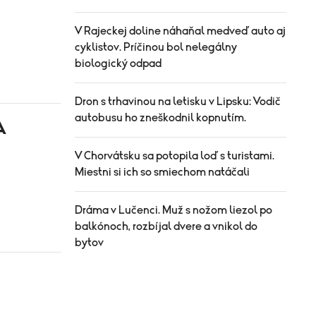
V Rajeckej doline náhaňal medveď auto aj
cyklistov. Príčinou bol nelegálny
biologický odpad
Dron s trhavinou na letisku v Lipsku: Vodič
autobusu ho zneškodnil kopnutím.
A
V Chorvátsku sa potopila loď s turistami.
Miestni si ich so smiechom natáčali
Dráma v Lučenci. Muž s nožom liezol po
balkónoch, rozbíjal dvere a vnikol do
bytov