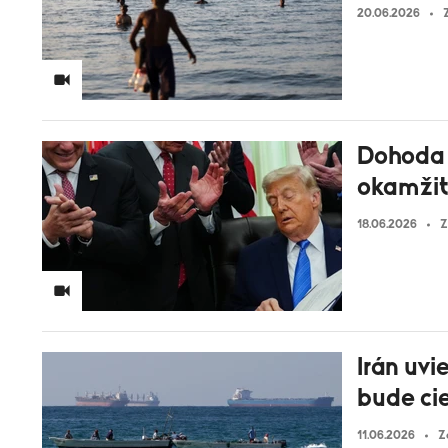
20.06.2026
Dohoda 
okamžite
18.06.2026
Z
Irán uv
bude ci
11.06.2026
Z