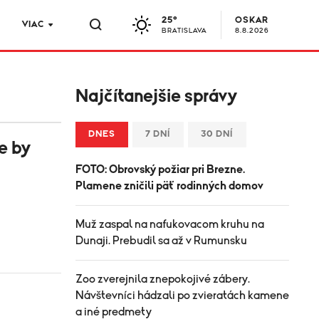
25°
OSKAR
VIAC
BRATISLAVA
8.8.2026
Najčítanejšie správy
DNES
7 DNÍ
30 DNÍ
e by
FOTO: Obrovský požiar pri Brezne.
Plamene zničili päť rodinných domov
Muž zaspal na nafukovacom kruhu na
Dunaji. Prebudil sa až v Rumunsku
Zoo zverejnila znepokojivé zábery.
Návštevníci hádzali po zvieratách kamene
a iné predmety