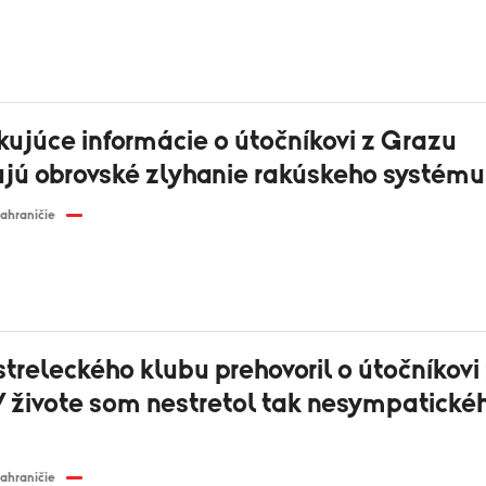
kujúce informácie o útočníkovi z Grazu
jú obrovské zlyhanie rakúskeho systému
ahraničie
treleckého klubu prehovoril o útočníkovi
V živote som nestretol tak nesympatické
ahraničie