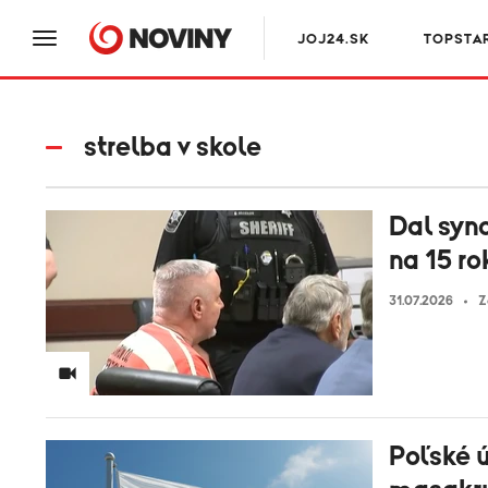
JOJ24.SK
TOPSTA
strelba v skole
Dal syn
na 15 ro
31.07.2026
Z
Poľské 