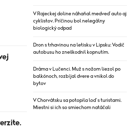
V Rajeckej doline náhaňal medveď auto aj
cyklistov. Príčinou bol nelegálny
biologický odpad
Dron s trhavinou na letisku v Lipsku: Vodič
autobusu ho zneškodnil kopnutím.
vej
Dráma v Lučenci. Muž s nožom liezol po
balkónoch, rozbíjal dvere a vnikol do
bytov
V Chorvátsku sa potopila loď s turistami.
Miestni si ich so smiechom natáčali
erzite.