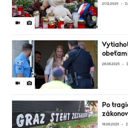
21.12.2025
Z
Vytiaho
obeťami
28.08.2025
Z
Po tragi
zákonov
18.06.2025
Z