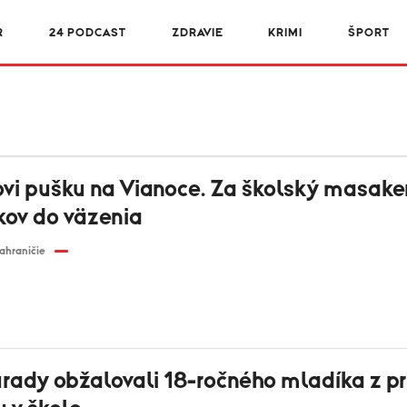
R
24 PODCAST
ZDRAVIE
KRIMI
ŠPORT
ovi pušku na Vianoce. Za školský masake
kov do väzenia
ahraničie
úrady obžalovali 18-ročného mladíka z pr