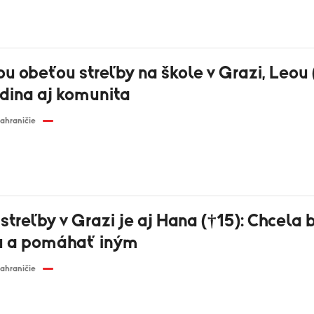
u obeťou streľby na škole v Grazi, Leou 
odina aj komunita
ahraničie
treľby v Grazi je aj Hana (†15): Chcela 
u a pomáhať iným
ahraničie