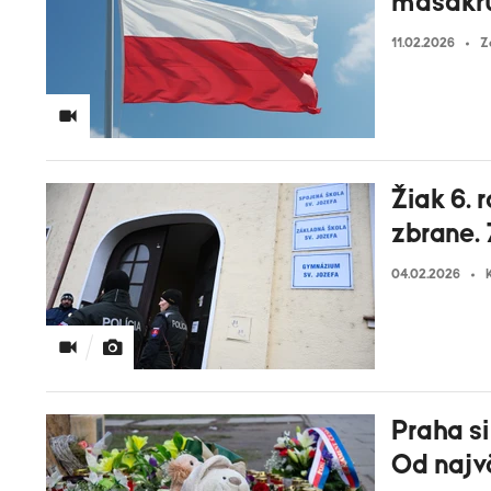
masakru
11.02.2026
Z
Žiak 6. 
zbrane. 
04.02.2026
Praha si
Od najvä