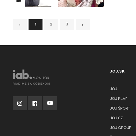
1
2
3
JOJ.SK
RIADIME SA KÓDEXOM
JOJ
JOJ PLAY
JOJ ŠPORT
JOJ CZ
JOJ GROUP