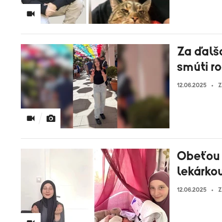
Za ďalšo
smúti r
12.06.2025
Z
Obeťou s
lekárko
12.06.2025
Z