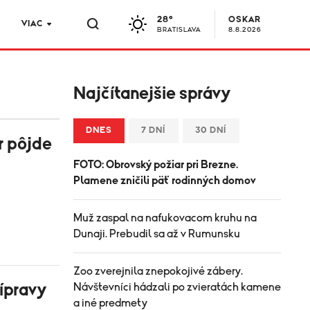
28°
OSKAR
VIAC
BRATISLAVA
8.8.2026
Najčítanejšie správy
DNES
7 DNÍ
30 DNÍ
r pôjde
FOTO: Obrovský požiar pri Brezne.
Plamene zničili päť rodinných domov
Muž zaspal na nafukovacom kruhu na
Dunaji. Prebudil sa až v Rumunsku
Zoo zverejnila znepokojivé zábery.
ípravy
Návštevníci hádzali po zvieratách kamene
a iné predmety