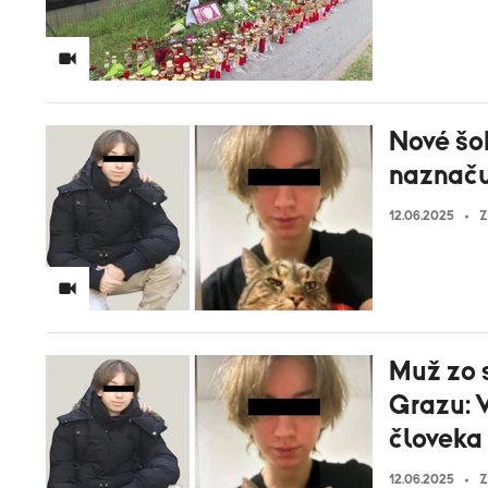
Nové šo
naznaču
12.06.2025
Z
Muž zo s
Grazu: 
človeka
12.06.2025
Z