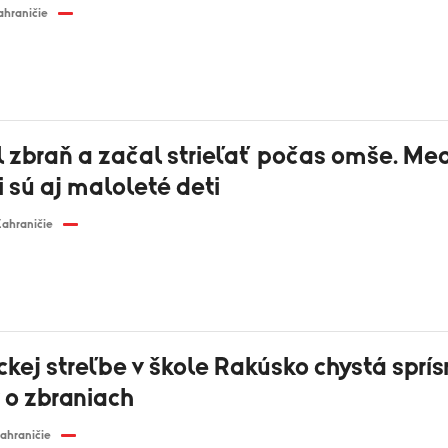
ahraničie
l zbraň a začal strieľať počas omše. Me
 sú aj maloleté deti
ahraničie
ckej streľbe v škole Rakúsko chystá sprís
 o zbraniach
ahraničie