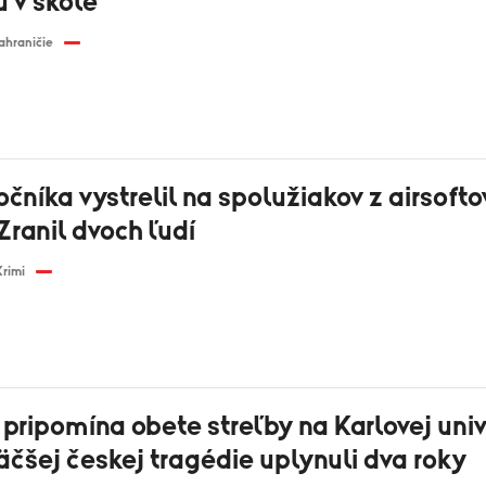
 v škole
ahraničie
ročníka vystrelil na spolužiakov z airsofto
Zranil dvoch ľudí
Krimi
 pripomína obete streľby na Karlovej univ
čšej českej tragédie uplynuli dva roky