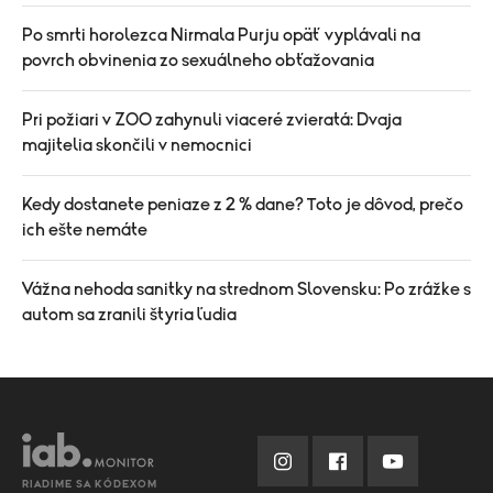
Po smrti horolezca Nirmala Purju opäť vyplávali na
povrch obvinenia zo sexuálneho obťažovania
Pri požiari v ZOO zahynuli viaceré zvieratá: Dvaja
majitelia skončili v nemocnici
Kedy dostanete peniaze z 2 % dane? Toto je dôvod, prečo
ich ešte nemáte
Vážna nehoda sanitky na strednom Slovensku: Po zrážke s
autom sa zranili štyria ľudia
RIADIME SA KÓDEXOM