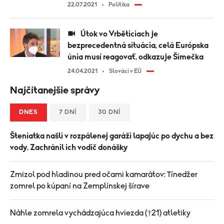
22.07.2021
Politika
Útok vo Vrběticiach je
bezprecedentná situácia, celá Európska
únia musí reagovať, odkazuje Šimečka
24.04.2021
Slováci v EÚ
Najčítanejšie správy
DNES
7 DNÍ
30 DNÍ
Šteniatka našli v rozpálenej garáži lapajúc po dychu a bez
vody. Zachránil ich vodič donášky
Zmizol pod hladinou pred očami kamarátov: Tínedžer
zomrel po kúpaní na Zemplínskej šírave
Náhle zomrela vychádzajúca hviezda (†21) atletiky