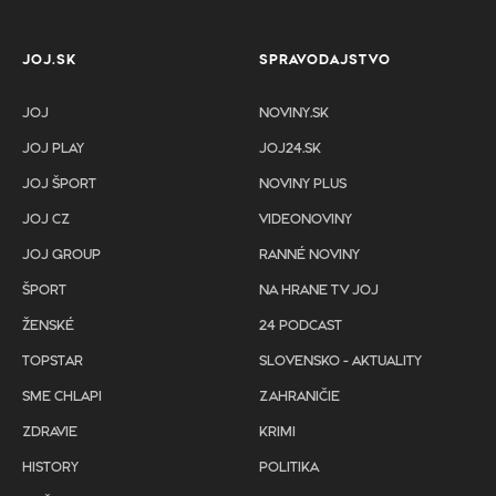
JOJ.SK
SPRAVODAJSTVO
JOJ
NOVINY.SK
JOJ PLAY
JOJ24.SK
JOJ ŠPORT
NOVINY PLUS
JOJ CZ
VIDEONOVINY
JOJ GROUP
RANNÉ NOVINY
ŠPORT
NA HRANE TV JOJ
ŽENSKÉ
24 PODCAST
TOPSTAR
SLOVENSKO - AKTUALITY
SME CHLAPI
ZAHRANIČIE
ZDRAVIE
KRIMI
HISTORY
POLITIKA