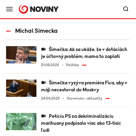
Michal Simecka
Šimečka: Ak sa ukáže, že v dotáciách
je účtovný problém, mama to zaplatí
21.09.2025
Politika
Šimečka vyzýva premiéra Fica, aby v
máji necestoval do Moskvy
24.04.2025
Slovensko - aktuality
Petíciu PS za dekriminalizáciu
marihuany podpísalo viac ako 13-tisíc
ľudí