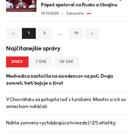
Pápež apeloval na Rusko a Ukrajinu
25.12.2025
Zahraničie
…
1
2
19
Najčítanejšie správy
DNES
7 DNÍ
30 DNÍ
Medvedica zaútočila na súrodencov na poli. Dvaja
zomreli, tretí bojuje o život
V Chorvátsku sa potopila loď s turistami. Miestni si ich so
smiechom natáčali
Náhle zomrela vychádzajúca hviezda (†21) atletiky