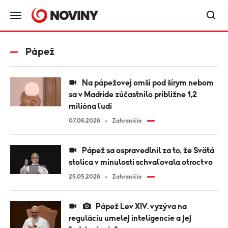
Pápež
Na pápežovej omši pod šírym nebom
sa v Madride zúčastnilo približne 1,2
milióna ľudí
07.06.2026
Zahraničie
Pápež sa ospravedlnil za to, že Svätá
stolica v minulosti schvaľovala otroctvo
25.05.2026
Zahraničie
Pápež Lev XIV. vyzýva na
reguláciu umelej inteligencie a jej