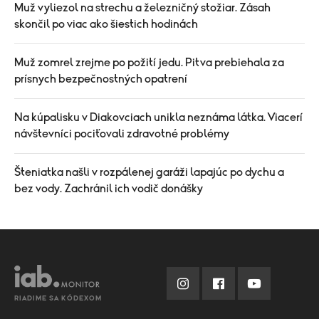
Muž vyliezol na strechu a železničný stožiar. Zásah
skončil po viac ako šiestich hodinách
Muž zomrel zrejme po požití jedu. Pitva prebiehala za
prísnych bezpečnostných opatrení
Na kúpalisku v Diakovciach unikla neznáma látka. Viacerí
návštevníci pociťovali zdravotné problémy
Šteniatka našli v rozpálenej garáži lapajúc po dychu a
bez vody. Zachránil ich vodič donášky
RIADIME SA KÓDEXOM