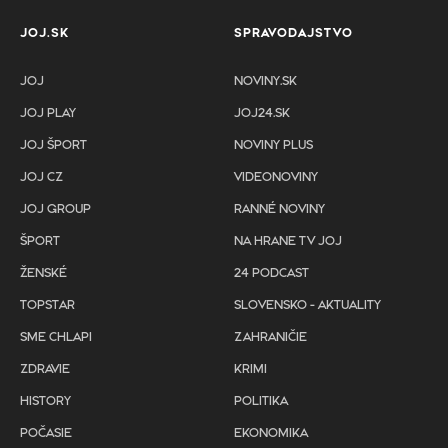
JOJ.SK
SPRAVODAJSTVO
JOJ
NOVINY.SK
JOJ PLAY
JOJ24.SK
JOJ ŠPORT
NOVINY PLUS
JOJ CZ
VIDEONOVINY
JOJ GROUP
RANNÉ NOVINY
ŠPORT
NA HRANE TV JOJ
ŽENSKÉ
24 PODCAST
TOPSTAR
SLOVENSKO - AKTUALITY
SME CHLAPI
ZAHRANIČIE
ZDRAVIE
KRIMI
HISTORY
POLITIKA
POČASIE
EKONOMIKA