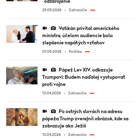
"odzbrojenie"
25.05.2026
Zahraničie
Vatikán privítal amerického
ministra, účelom audiencie bolo
zlepšenie napätých vzťahov
07.05.2026
Politika
Pápež Lev XIV. odkazuje
Trumpovi: Budem naďalej vystupovať
proti vojne
13.04.2026
Zahraničie
Po ostrých slovách na adresu
pápeža Trump zverejnil obrázok, kde sa
zobrazuje ako Ježiš
13.04.2026
Zahraničie