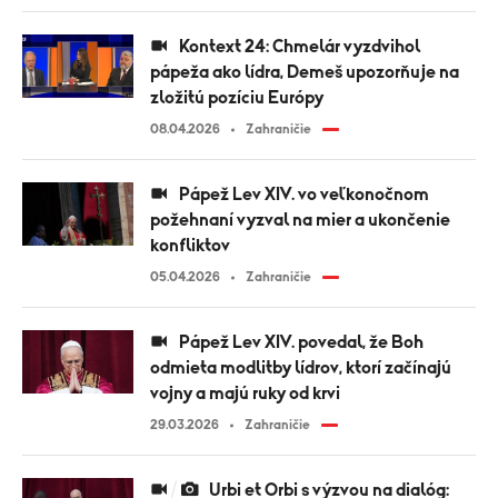
Kontext 24: Chmelár vyzdvihol
pápeža ako lídra, Demeš upozorňuje na
zložitú pozíciu Európy
08.04.2026
Zahraničie
Pápež Lev XIV. vo veľkonočnom
požehnaní vyzval na mier a ukončenie
konfliktov
05.04.2026
Zahraničie
Pápež Lev XIV. povedal, že Boh
odmieta modlitby lídrov, ktorí začínajú
vojny a majú ruky od krvi
29.03.2026
Zahraničie
Urbi et Orbi s výzvou na dialóg: