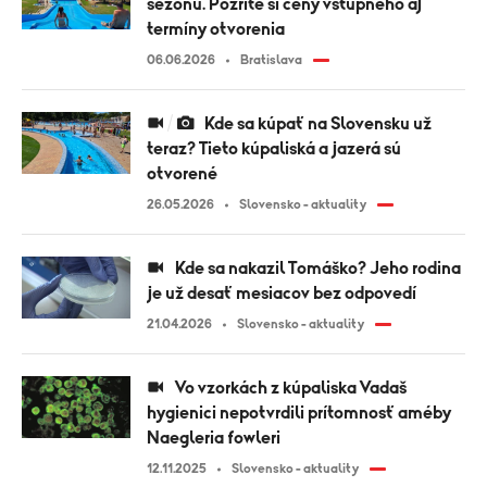
sezónu. Pozrite si ceny vstupného aj
termíny otvorenia
06.06.2026
Bratislava
Kde sa kúpať na Slovensku už
teraz? Tieto kúpaliská a jazerá sú
otvorené
26.05.2026
Slovensko - aktuality
Kde sa nakazil Tomáško? Jeho rodina
je už desať mesiacov bez odpovedí
21.04.2026
Slovensko - aktuality
Vo vzorkách z kúpaliska Vadaš
hygienici nepotvrdili prítomnosť améby
Naegleria fowleri
12.11.2025
Slovensko - aktuality