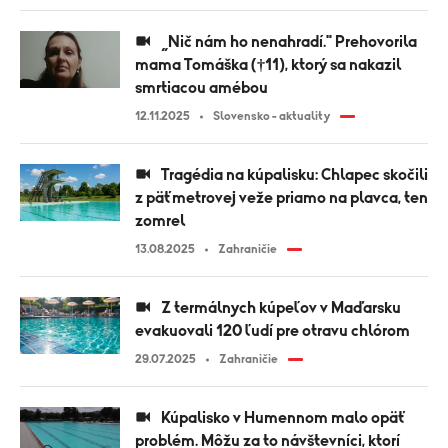
„Nič nám ho nenahradí." Prehovorila
mama Tomáška (†11), ktorý sa nakazil
smrtiacou amébou
12.11.2025
Slovensko - aktuality
Tragédia na kúpalisku: Chlapec skočili
z päťmetrovej veže priamo na plavca, ten
zomrel
13.08.2025
Zahraničie
Z termálnych kúpeľov v Maďarsku
evakuovali 120 ľudí pre otravu chlórom
29.07.2025
Zahraničie
Kúpalisko v Humennom malo opäť
problém. Môžu za to návštevníci, ktorí