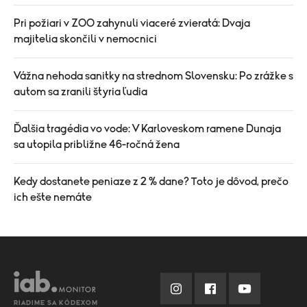
Pri požiari v ZOO zahynuli viaceré zvieratá: Dvaja
majitelia skončili v nemocnici
Vážna nehoda sanitky na strednom Slovensku: Po zrážke s
autom sa zranili štyria ľudia
Ďalšia tragédia vo vode: V Karloveskom ramene Dunaja
sa utopila približne 46-ročná žena
Kedy dostanete peniaze z 2 % dane? Toto je dôvod, prečo
ich ešte nemáte
RIADIME SA KÓDEXOM