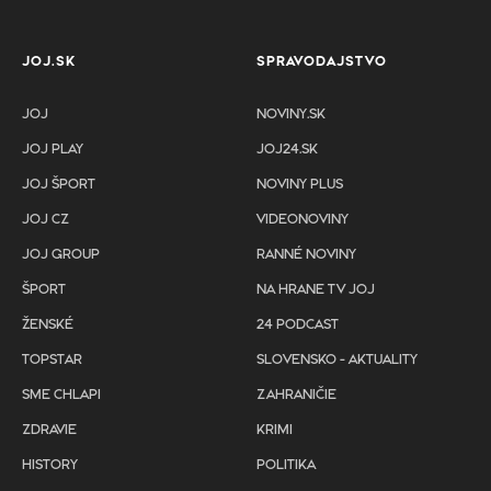
JOJ.SK
SPRAVODAJSTVO
JOJ
NOVINY.SK
JOJ PLAY
JOJ24.SK
JOJ ŠPORT
NOVINY PLUS
JOJ CZ
VIDEONOVINY
JOJ GROUP
RANNÉ NOVINY
ŠPORT
NA HRANE TV JOJ
ŽENSKÉ
24 PODCAST
TOPSTAR
SLOVENSKO - AKTUALITY
SME CHLAPI
ZAHRANIČIE
ZDRAVIE
KRIMI
HISTORY
POLITIKA