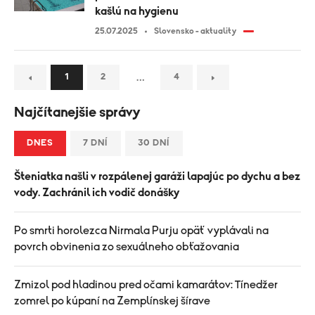
kašlú na hygienu
25.07.2025
Slovensko - aktuality
…
1
2
4
Najčítanejšie správy
DNES
7 DNÍ
30 DNÍ
Šteniatka našli v rozpálenej garáži lapajúc po dychu a bez
vody. Zachránil ich vodič donášky
Po smrti horolezca Nirmala Purju opäť vyplávali na
povrch obvinenia zo sexuálneho obťažovania
Zmizol pod hladinou pred očami kamarátov: Tínedžer
zomrel po kúpaní na Zemplínskej šírave