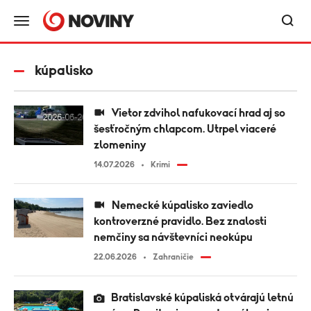
kúpalisko
Vietor zdvihol nafukovací hrad aj so
šesťročným chlapcom. Utrpel viaceré
zlomeniny
14.07.2026
Krimi
Nemecké kúpalisko zaviedlo
kontroverzné pravidlo. Bez znalosti
nemčiny sa návštevníci neokúpu
22.06.2026
Zahraničie
Bratislavské kúpaliská otvárajú letnú