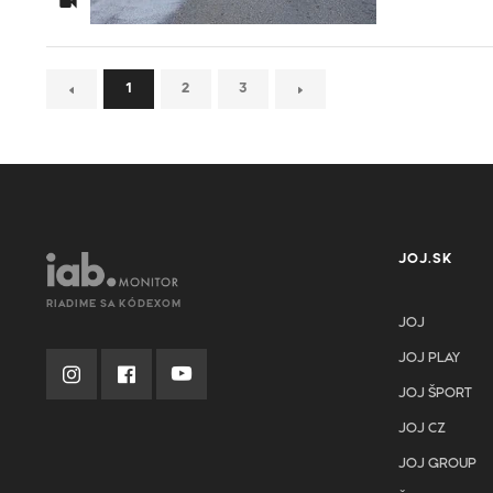
1
2
3
JOJ.SK
RIADIME SA KÓDEXOM
JOJ
JOJ PLAY
JOJ ŠPORT
JOJ CZ
JOJ GROUP