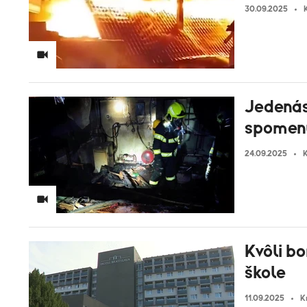
30.09.2025
Jedenásť
spomenul
24.09.2025
K
Kvôli bo
škole
11.09.2025
K