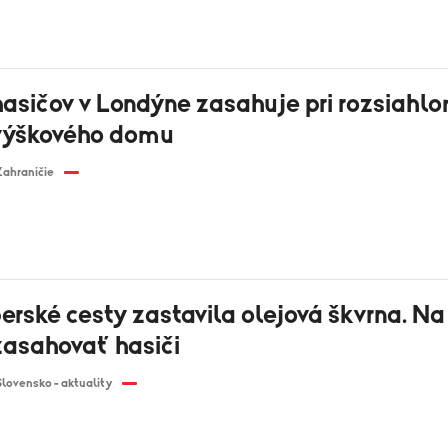
asičov v Londýne zasahuje pri rozsiah­l
 výškového domu
Zahraničie
rské cesty zastavila olejová škvrna. Na
zasahovať hasiči
Slovensko - aktuality