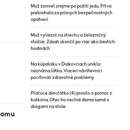
Muž zomrel zrejme po požití jedu. Pitva
prebiehala za prísnych bezpečnostných
opatrení
Muž vyliezol na strechu a železničný
stožiar. Zásah skončil po viac ako šiestich
hodinách
Na kúpalisku v Diakovciach unikla
neznáma látka. Viacerí návštevníci
pociťovali zdravotné problémy
Plačúce dievčatko (4) prosilo o pomoc z
balkóna. Otec ho nechal doma samé s
drogami na stole
 domu