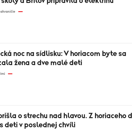
i školy a Britov pripravila o elektrinu
ahraničie
ká noc na sídlisku: V horiacom byte sa
ala žena a dve malé deti
rimi
rišla o strechu nad hlavou. Z horiaceho
 s deti v poslednej chvíli