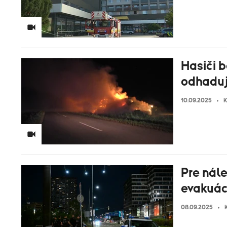
Hasiči 
odhadujú
10.09.2025
K
Pre nále
evakuáci
08.09.2025