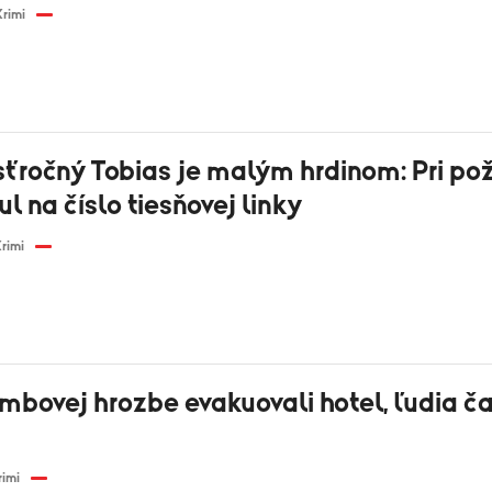
Krimi
ročný Tobias je malým hrdinom: Pri poži
 na číslo tiesňovej linky
rimi
mbovej hrozbe evakuovali hotel, ľudia ča
rimi