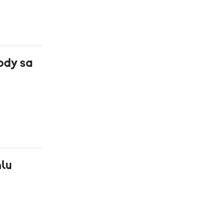
ody sa
hlu