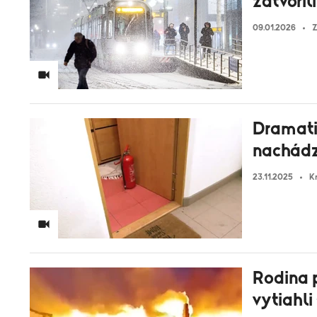
zatvoril
09.01.2026
Z
Dramatic
nachádz
23.11.2025
K
Rodina p
vytiahli