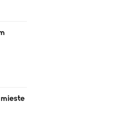
om
 mieste