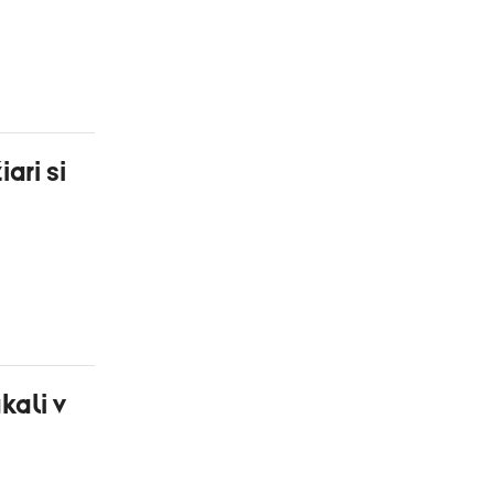
ari si
kali v