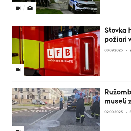
Stovka h
požiari
06.09.2025
Ružombe
museli 
02.09.2025