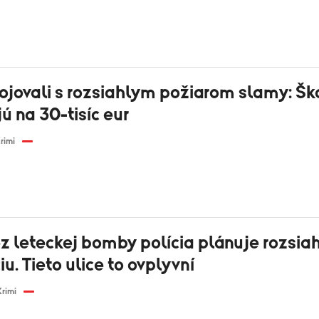
bojovali s rozsiahlym požiarom slamy: Šk
 na 30-tisíc eur
rimi
z leteckej bomby polícia plánuje rozsia
u. Tieto ulice to ovplyvní
Krimi