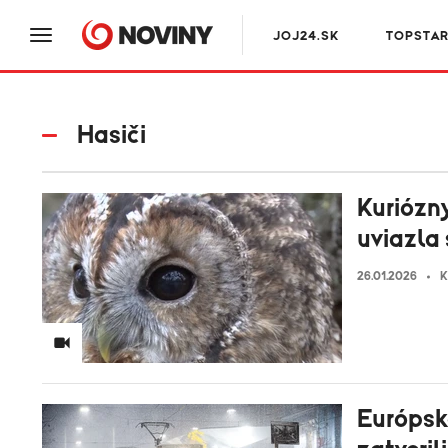
JOJ24.SK
TOPSTA
Hasiči
Kuriózn
uviazla
26.01.2026
K
Európsk