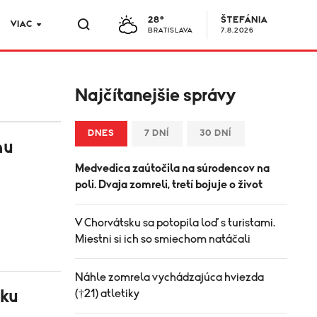
28°
ŠTEFÁNIA
VIAC
BRATISLAVA
7.8.2026
Najčítanejšie správy
DNES
7 DNÍ
30 DNÍ
mu
Medvedica zaútočila na súrodencov na
poli. Dvaja zomreli, tretí bojuje o život
V Chorvátsku sa potopila loď s turistami.
Miestni si ich so smiechom natáčali
Náhle zomrela vychádzajúca hviezda
cku
(†21) atletiky