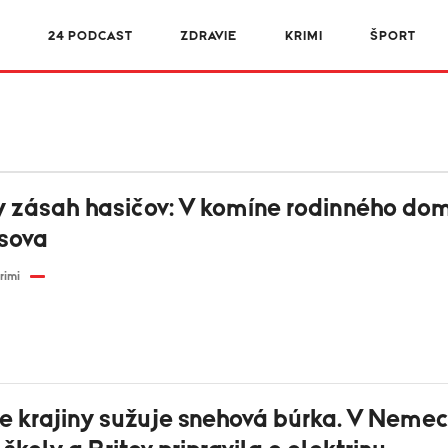
R
24 PODCAST
ZDRAVIE
KRIMI
ŠPORT
y zásah hasičov: V komíne rodinného do
 sova
rimi
e krajiny sužuje snehová búrka. V Neme