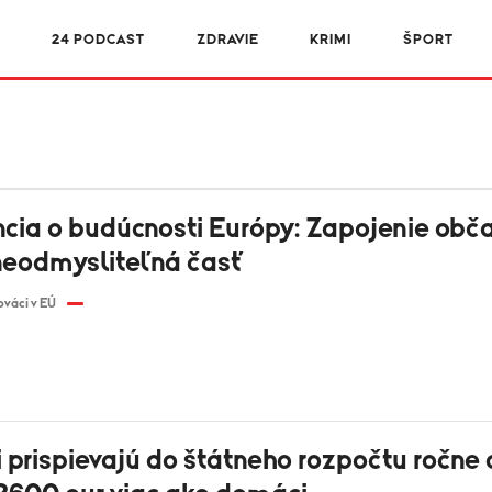
R
24 PODCAST
ZDRAVIE
KRIMI
ŠPORT
ncia o budúcnosti Európy: Zapojenie obč
 neodmysliteľná časť
ováci v EÚ
 prispievajú do štátneho rozpočtu ročne 