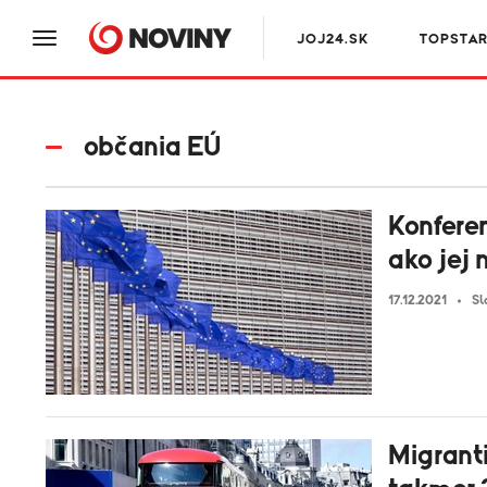
JOJ24.SK
TOPSTA
občania EÚ
Konfere
ako jej
17.12.2021
Sl
Migranti