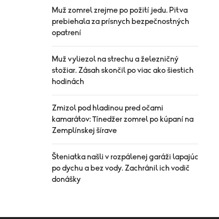
Muž zomrel zrejme po požití jedu. Pitva
prebiehala za prísnych bezpečnostných
opatrení
Muž vyliezol na strechu a železničný
stožiar. Zásah skončil po viac ako šiestich
hodinách
Zmizol pod hladinou pred očami
kamarátov: Tínedžer zomrel po kúpaní na
Zemplínskej šírave
Šteniatka našli v rozpálenej garáži lapajúc
po dychu a bez vody. Zachránil ich vodič
donášky