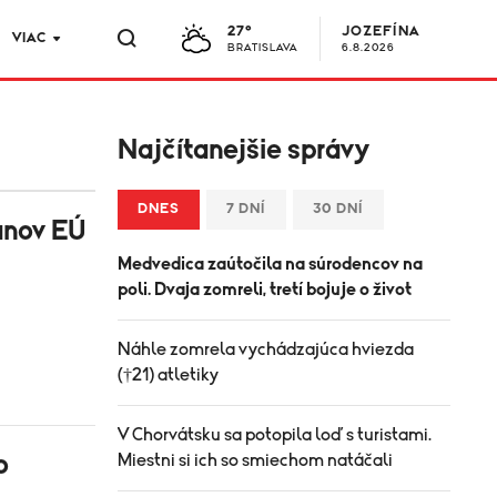
27°
JOZEFÍNA
VIAC
BRATISLAVA
6.8.2026
Najčítanejšie správy
DNES
7 DNÍ
30 DNÍ
anov EÚ
Medvedica zaútočila na súrodencov na
poli. Dvaja zomreli, tretí bojuje o život
Náhle zomrela vychádzajúca hviezda
(†21) atletiky
V Chorvátsku sa potopila loď s turistami.
o
Miestni si ich so smiechom natáčali