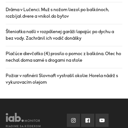
Dráma v Lučenci. Muž s nožom liezol po balkónoch,
rozbíjal dvere a vnikol do bytov
Šteniatka našli v rozpálenej garáži lapajúc po dychu a
bez vody. Zachránil ich vodič donášky
Plačúce dievčatko (4) prosilo o pomoc z balkóna. Otec ho
nechal doma samé s drogami na stole
Požiar v rafinérii Slovnaft vystrašil okolie: Horela nádrž s
vykurovacím olejom
RIADIME SA KÓDEXOM