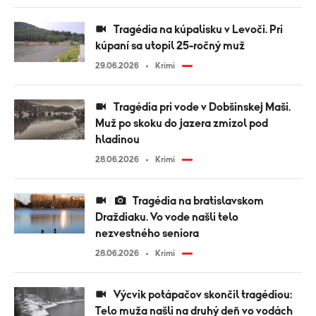
Tragédia na kúpalisku v Levoči. Pri
kúpaní sa utopil 25-ročný muž
29.06.2026
Krimi
Tragédia pri vode v Dobšinskej Maši.
Muž po skoku do jazera zmizol pod
hladinou
28.06.2026
Krimi
Tragédia na bratislavskom
Draždiaku. Vo vode našli telo
nezvestného seniora
28.06.2026
Krimi
Výcvik potápačov skončil tragédiou:
Telo muža našli na druhý deň vo vodách