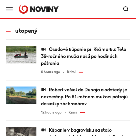
utopený
Osudové kúpanie pri Kežmarku: Telo
39-ročného muža našli po hodinách
pátrania
6 hours ago
Krimi
Robert vošiel do Dunaja a odvtedy je
nezvestný. Po 61-ročnom mužovi pátrajú
desiatky záchranárov
12 hours ago
Krimi
Kúpanie v bagrovisku sa stalo