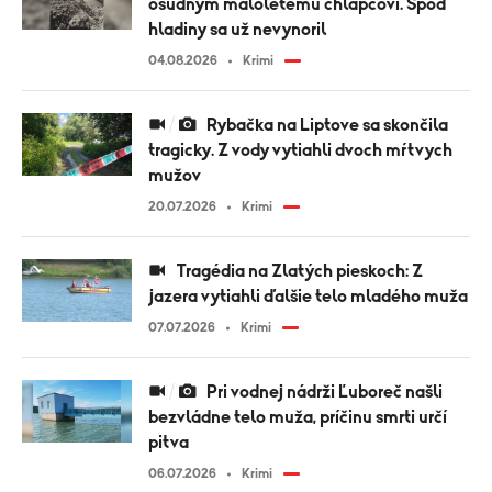
osudným maloletému chlapcovi. Spod
hladiny sa už nevynoril
04.08.2026
Krimi
Rybačka na Liptove sa skončila
tragicky. Z vody vytiahli dvoch mŕtvych
mužov
20.07.2026
Krimi
Tragédia na Zlatých pieskoch: Z
jazera vytiahli ďalšie telo mladého muža
07.07.2026
Krimi
Pri vodnej nádrži Ľuboreč našli
bezvládne telo muža, príčinu smrti určí
pitva
06.07.2026
Krimi