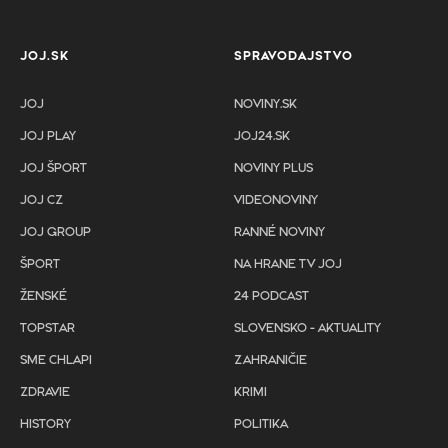
JOJ.SK
SPRAVODAJSTVO
JOJ
NOVINY.SK
JOJ PLAY
JOJ24.SK
JOJ ŠPORT
NOVINY PLUS
JOJ CZ
VIDEONOVINY
JOJ GROUP
RANNÉ NOVINY
ŠPORT
NA HRANE TV JOJ
ŽENSKÉ
24 PODCAST
TOPSTAR
SLOVENSKO - AKTUALITY
SME CHLAPI
ZAHRANIČIE
ZDRAVIE
KRIMI
HISTORY
POLITIKA