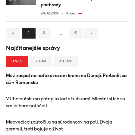
priehrady
24.02.2026
Krimi
…
1
2
5
Najčítanejšie správy
DNES
7 DNÍ
30 DNÍ
Muž zaspal na nafukovacom kruhu na Dunaji. Prebudil sa
až v Rumunsku
V Chorvátsku sa potopila loď s turistami. Miestni si ich so
smiechom natáčali
Medvedica zaútočila na súrodencov na poli. Dvaja
zomreli, tretí bojuje o život