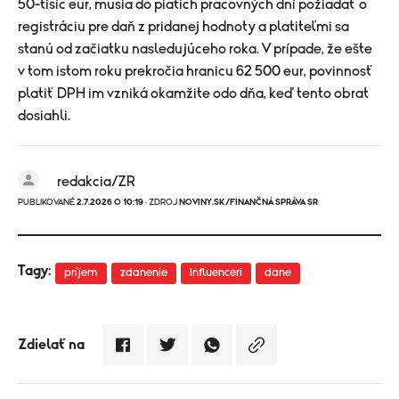
50-tisíc eur, musia do piatich pracovných dní požiadať o
registráciu pre daň z pridanej hodnoty a platiteľmi sa
stanú od začiatku nasledujúceho roka. V prípade, že ešte
v tom istom roku prekročia hranicu 62 500 eur, povinnosť
platiť DPH im vzniká okamžite odo dňa, keď tento obrat
dosiahli.
redakcia/ZR
PUBLIKOVANÉ
2.7.2026 O 10:19
· ZDROJ
NOVINY.SK/FINANČNÁ SPRÁVA SR
Tagy:
príjem
zdanenie
Influenceri
dane
Zdielať na