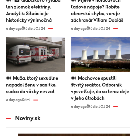
Gabčíkovo vyrába
Pijete v horúčavách
len zlomok elektriny.
ľadové nápoje? Robíte
Analytik: Situácia je
obrovskú chybu, varuje
historicky výnimočná
záchranár Viliam Dobiáš
a day ago
Štúdio JOJ 24
a day ago
Štúdio JOJ 24
Muža, ktorý sexuálne
Mochovce spustili
napadol ženu v sanitke,
štvrtý reaktor. Odborník
sudca do väzby nevzal
vysvetľuje, čo sa teraz deje
v jeho útrobách
a day ago
Krimi
a day ago
Štúdio JOJ 24
Noviny.sk