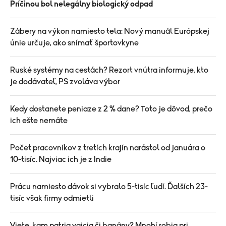
Príčinou bol nelegálny biologický odpad
Zábery na výkon namiesto tela: Nový manuál Európskej
únie určuje, ako snímať športovkyne
Ruské systémy na cestách? Rezort vnútra informuje, kto
je dodávateľ, PS zvoláva výbor
Kedy dostanete peniaze z 2 % dane? Toto je dôvod, prečo
ich ešte nemáte
Počet pracovníkov z tretích krajín narástol od januára o
10-tisíc. Najviac ich je z Indie
Prácu namiesto dávok si vybralo 5-tisíc ľudí. Ďalších 23-
tisíc však firmy odmietli
Viete, kam patria vajcia či banány? Mnohí robia pri