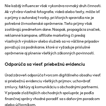
​Nie každý influencer však vykonáva rovnaký druh činnosti.
Ak vytvára vlastné fotografie, videá alebo texty, môže ísť
o príjmy z autorskej tvorby, pri ktorých spravidla nie je
potrebné živnostenské oprávnenie. Tieto príjmy však
zostávajú predmetom dane. Naopak, propagácia značiek,
reklamné kampane, affiliate marketing či predaj
vlastných výrobkov alebo služieb sa vo väčšine prípadov
považujú za podnikanie, ktoré si vyžaduje príslušné
oprávnenie aj plnenie všetkých zákonných povinností.
Odporúča sa viesť priebežnú evidenciu
Úrad zároveň odporúča tvorcom digitálneho obsahu viesť
si priebežnú evidenciu všetkých príjmov, uchovávať
zmluvy, faktúry aj komunikáciu s obchodnými partnermi.
V prípade zložitejších obchodných spoluprác je podľa
finančnej správy vhodné poradiť sa s daňovým poradcom
alebo účtovníkom.