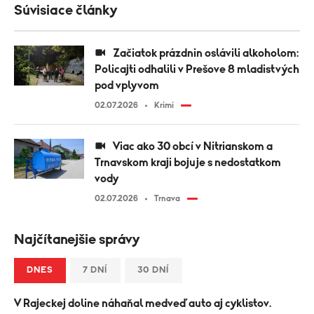
Súvisiace články
Začiatok prázdnin oslávili alkoholom:
Policajti odhalili v Prešove 8 mladistvých
pod vplyvom
02.07.2026
Krimi
Viac ako 30 obcí v Nitrianskom a
Trnavskom kraji bojuje s nedostatkom
vody
02.07.2026
Trnava
Najčítanejšie správy
DNES
7 DNÍ
30 DNÍ
V Rajeckej doline náhaňal medveď auto aj cyklistov.