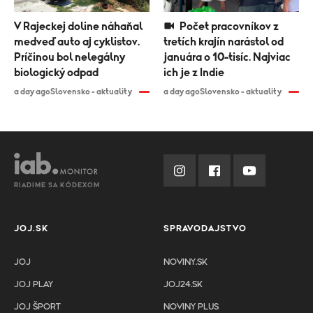
V Rajeckej doline náhaňal
Počet pracovníkov z
medveď auto aj cyklistov.
tretích krajín narástol od
Príčinou bol nelegálny
januára o 10-tisíc. Najviac
biologický odpad
ich je z Indie
a day ago
Slovensko - aktuality
a day ago
Slovensko - aktuality
RIADIME SA KÓDEXOM
JOJ.SK
SPRAVODAJSTVO
JOJ
NOVINY.SK
JOJ PLAY
JOJ24.SK
JOJ ŠPORT
NOVINY PLUS