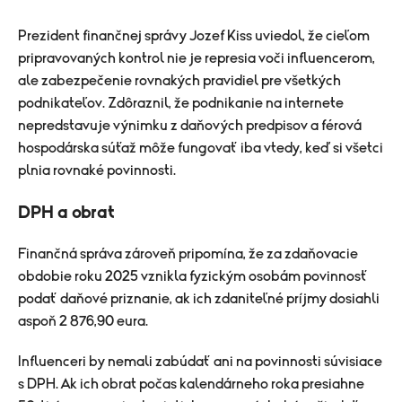
Prezident finančnej správy Jozef Kiss uviedol, že cieľom
pripravovaných kontrol nie je represia voči influencerom,
ale zabezpečenie rovnakých pravidiel pre všetkých
podnikateľov. Zdôraznil, že podnikanie na internete
nepredstavuje výnimku z daňových predpisov a férová
hospodárska súťaž môže fungovať iba vtedy, keď si všetci
plnia rovnaké povinnosti.
DPH a obrat
Finančná správa zároveň pripomína, že za zdaňovacie
obdobie roku 2025 vznikla fyzickým osobám povinnosť
podať daňové priznanie, ak ich zdaniteľné príjmy dosiahli
aspoň 2 876,90 eura.
Influenceri by nemali zabúdať ani na povinnosti súvisiace
s DPH. Ak ich obrat počas kalendárneho roka presiahne