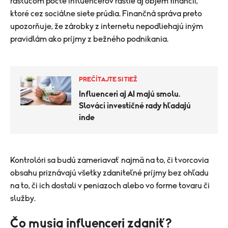
rastúcom počte influencerov rastie aj objem financií,
ktoré cez sociálne siete prúdia. Finančná správa preto
upozorňuje, že zárobky z internetu nepodliehajú iným
pravidlám ako príjmy z bežného podnikania.
PREČÍTAJTE SI TIEŽ
Influenceri aj AI majú smolu.
Slováci investičné rady hľadajú
inde
Kontrolóri sa budú zameriavať najmä na to, či tvorcovia
obsahu priznávajú všetky zdaniteľné príjmy bez ohľadu
na to, či ich dostali v peniazoch alebo vo forme tovaru či
služby.
Čo musia influenceri zdaniť?