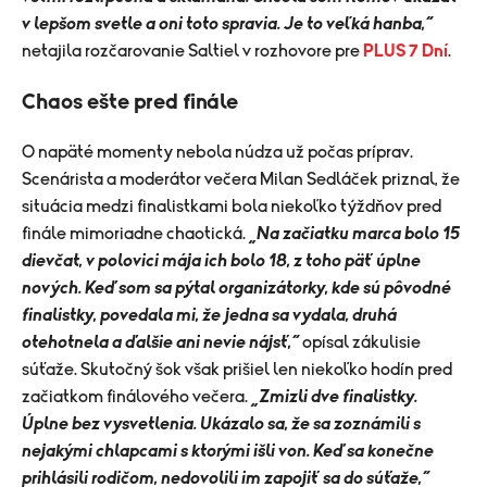
v lepšom svetle a oni toto spravia. Je to veľká hanba,“
netajila rozčarovanie Saltiel v rozhovore pre
PLUS 7 Dní
.
Chaos ešte pred finále
O napäté momenty nebola núdza už počas príprav.
Scenárista a moderátor večera Milan Sedláček priznal, že
situácia medzi finalistkami bola niekoľko týždňov pred
finále mimoriadne chaotická.
„Na začiatku marca bolo 15
dievčat, v polovici mája ich bolo 18, z toho päť úplne
nových. Keď som sa pýtal organizátorky, kde sú pôvodné
finalistky, povedala mi, že jedna sa vydala, druhá
otehotnela a ďalšie ani nevie nájsť,“
opísal zákulisie
súťaže. Skutočný šok však prišiel len niekoľko hodín pred
začiatkom finálového večera.
„Zmizli dve finalistky.
Úplne bez vysvetlenia. Ukázalo sa, že sa zoznámili s
nejakými chlapcami s ktorými išli von. Keď sa konečne
prihlásili rodičom, nedovolili im zapojiť sa do súťaže,“