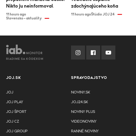
Nikto ju neinformoval
zdochýnajúceho koňa
11 hours ago
11 hours ago
Štúdio JOJ 24
Slovensko - aktuality
RIADIME SA KÓDEXOM
JOJ.SK
SPRAVODAJSTVO
JOJ
NOVINY.SK
JOJ PLAY
JOJ24.SK
JOJ ŠPORT
NOVINY PLUS
JOJ CZ
VIDEONOVINY
JOJ GROUP
RANNÉ NOVINY