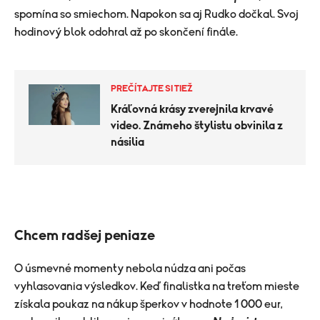
spomína so smiechom. Napokon sa aj Rudko dočkal. Svoj
hodinový blok odohral až po skončení finále.
PREČÍTAJTE SI TIEŽ
Kráľovná krásy zverejnila krvavé
video. Známeho štylistu obvinila z
násilia
Chcem radšej peniaze
O úsmevné momenty nebola núdza ani počas
vyhlasovania výsledkov. Keď finalistka na treťom mieste
získala poukaz na nákup šperkov v hodnote 1 000 eur,