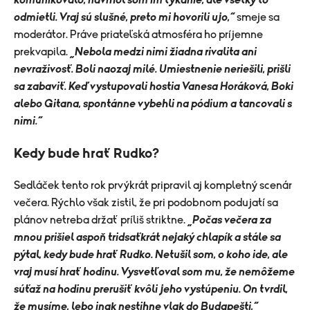
komunikovalo, navrhol som im tykanie, ale všetky to
odmietli. Vraj sú slušné, preto mi hovorili ujo,“
smeje sa
moderátor. Práve priateľská atmosféra ho príjemne
prekvapila.
„Nebola medzi nimi žiadna rivalita ani
nevraživosť. Boli naozaj milé. Umiestnenie neriešili, prišli
sa zabaviť. Keď vystupovali hostia Vanesa Horáková, Boki
alebo Gitana, spontánne vybehli na pódium a tancovali s
nimi.“
Kedy bude hrať Rudko?
Sedláček tento rok prvýkrát pripravil aj kompletný scenár
večera. Rýchlo však zistil, že pri podobnom podujatí sa
plánov netreba držať príliš striktne.
„Počas večera za
mnou prišiel aspoň tridsaťkrát nejaký chlapík a stále sa
pýtal, kedy bude hrať Rudko. Netušil som, o koho ide, ale
vraj musí hrať hodinu. Vysvetľoval som mu, že nemôžeme
súťaž na hodinu prerušiť kvôli jeho vystúpeniu. On tvrdil,
že musíme, lebo inak nestihne vlak do Budapešti,“