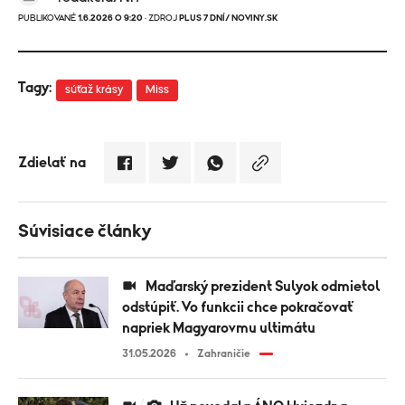
PUBLIKOVANÉ
1.6.2026 O 9:20
· ZDROJ
PLUS 7 DNÍ/ NOVINY.SK
Tagy:
súťaž krásy
Miss
Zdielať na
Súvisiace články
Maďarský prezident Sulyok odmietol
odstúpiť. Vo funkcii chce pokračovať
napriek Magyarovmu ultimátu
31.05.2026
Zahraničie