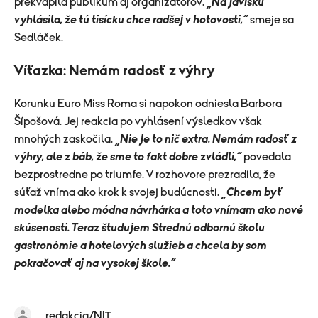
prekvapila publikum aj organizátorov.
„Na javisku
vyhlásila, že tú tisícku chce radšej v hotovosti,“
smeje sa
Sedláček.
Víťazka: Nemám radosť z výhry
Korunku Euro Miss Roma si napokon odniesla Barbora
Šípošová. Jej reakcia po vyhlásení výsledkov však
mnohých zaskočila.
„Nie je to nič extra. Nemám radosť z
výhry, ale z báb, že sme to fakt dobre zvládli,“
povedala
bezprostredne po triumfe. V rozhovore prezradila, že
súťaž vníma ako krok k svojej budúcnosti.
„Chcem byť
modelka alebo módna návrhárka a toto vnímam ako nové
skúsenosti. Teraz študujem Strednú odbornú školu
gastronómie a hotelových služieb a chcela by som
pokračovať aj na vysokej škole.“
redakcia/NIT