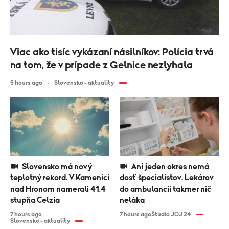
Viac ako tisíc vykázaní násilníkov: Polícia trvá
na tom, že v prípade z Gelnice nezlyhala
5 hours ago
Slovensko - aktuality
Slovensko má nový
Ani jeden okres nemá
teplotný rekord. V Kamenici
dosť špecialistov. Lekárov
nad Hronom namerali 41,4
do ambulancií takmer nič
stupňa Celzia
neláka
7 hours ago
7 hours ago
Štúdio JOJ 24
Slovensko - aktuality