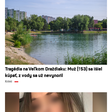
Tragédia na Veľkom Draždiaku: Muž (†53) sa išiel
kúpať, z vody sa už nevynoril
Krimi