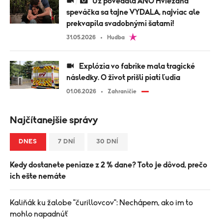
Už povedala ÁNO Hviezdna
speváčka sa tajne VYDALA, najviac ale
prekvapila svadobnými šatami!
31.05.2026
Hudba
Explózia vo fabrike mala tragické
následky. O život prišli piati ľudia
01.06.2026
Zahraničie
Najčítanejšie správy
DNES
7 DNÍ
30 DNÍ
Kedy dostanete peniaze z 2 % dane? Toto je dôvod, prečo
ich ešte nemáte
Kaliňák ku žalobe "čurillovcov": Nechápem, ako im to
mohlo napadnúť