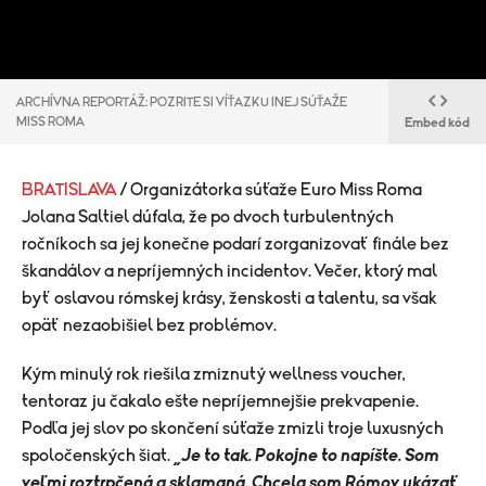
ARCHÍVNA REPORTÁŽ: POZRITE SI VÍŤAZKU INEJ SÚŤAŽE
MISS ROMA
Embed kód
BRATISLAVA
/ Organizátorka súťaže Euro Miss Roma
Jolana Saltiel dúfala, že po dvoch turbulentných
ročníkoch sa jej konečne podarí zorganizovať finále bez
škandálov a nepríjemných incidentov. Večer, ktorý mal
byť oslavou rómskej krásy, ženskosti a talentu, sa však
opäť nezaobišiel bez problémov.
Kým minulý rok riešila zmiznutý wellness voucher,
tentoraz ju čakalo ešte nepríjemnejšie prekvapenie.
Podľa jej slov po skončení súťaže zmizli troje luxusných
spoločenských šiat.
„Je to tak. Pokojne to napíšte. Som
veľmi roztrpčená a sklamaná. Chcela som Rómov ukázať