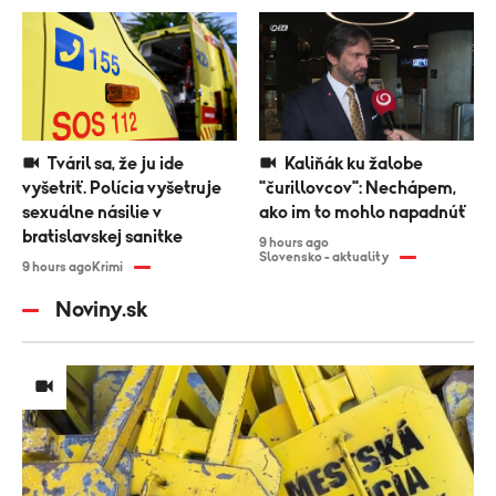
Tváril sa, že ju ide
Kaliňák ku žalobe
vyšetriť. Polícia vyšetruje
"čurillovcov": Nechápem,
sexuálne násilie v
ako im to mohlo napadnúť
bratislavskej sanitke
9 hours ago
Slovensko - aktuality
9 hours ago
Krimi
Noviny.sk