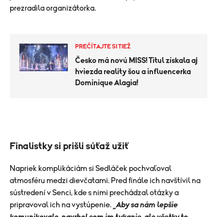
prezradila organizátorka.
PREČÍTAJTE SI TIEŽ
Česko má novú MISS! Titul získala aj
hviezda reality šou a influencerka
Dominique Alagia!
Finalistky si prišli súťaž užiť
Napriek komplikáciám si Sedláček pochvaľoval
atmosféru medzi dievčatami. Pred finále ich navštívil na
sústredení v Senci, kde s nimi prechádzal otázky a
pripravoval ich na vystúpenie.
„Aby sa nám lepšie