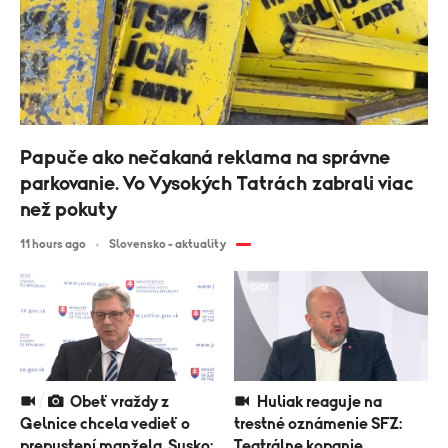
Papuče ako nečakaná reklama na správne
parkovanie. Vo Vysokých Tatrách zabrali viac
než pokuty
11 hours ago
Slovensko - aktuality
Obeť vraždy z
Huliak reaguje na
Gelnice chcela vedieť o
trestné oznámenie SFZ:
prepustení manžela. Susko:
Teatrálne kopanie