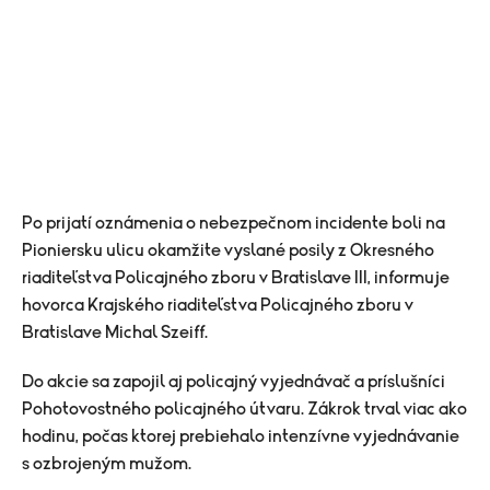
Po prijatí oznámenia o nebezpečnom incidente boli na
Pioniersku ulicu okamžite vyslané posily z Okresného
riaditeľstva Policajného zboru v Bratislave III, informuje
hovorca
Krajského riaditeľstva Policajného zboru v
Bratislave Michal Szeiff.
Do akcie sa zapojil aj policajný vyjednávač a príslušníci
Pohotovostného policajného útvaru. Zákrok trval viac ako
hodinu, počas ktorej prebiehalo intenzívne vyjednávanie
s ozbrojeným mužom.