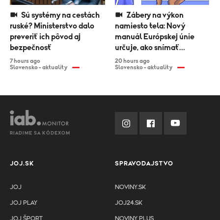
Sú systémy na cestách
Zábery na výkon
ruské? Ministerstvo dalo
namiesto tela: Nový
preveriť ich pôvod aj
manuál Európskej únie
bezpečnosť
určuje, ako snímať
športovkyne
7 hours ago
20 hours ago
Slovensko - aktuality
Slovensko - aktuality
RIADIME SA KÓDEXOM
JOJ.SK
SPRAVODAJSTVO
JOJ
NOVINY.SK
JOJ PLAY
JOJ24.SK
JOJ ŠPORT
NOVINY PLUS