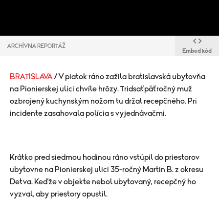
ARCHÍVNA REPORTÁŽ
Embed kód
BRATISLAVA
/ V piatok ráno zažila bratislavská ubytovňa
na Pionierskej ulici chvíle hrôzy. Tridsaťpäťročný muž
ozbrojený kuchynským nožom tu držal recepčného. Pri
incidente zasahovala polícia s vyjednávačmi.
Krátko pred siedmou hodinou ráno vstúpil do priestorov
ubytovne na Pionierskej ulici 35-ročný Martin B. z okresu
Detva. Keďže v objekte nebol ubytovaný, recepčný ho
vyzval, aby priestory opustil.