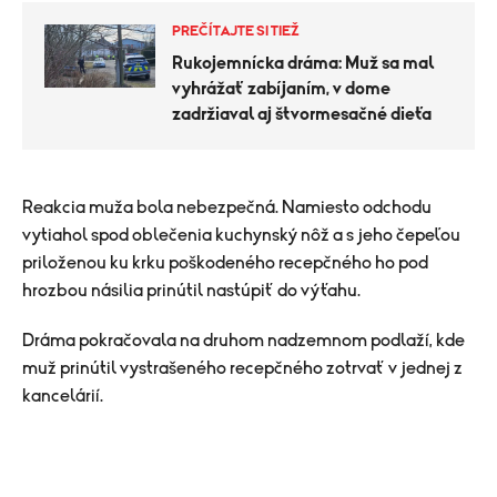
PREČÍTAJTE SI TIEŽ
Rukojemnícka dráma: Muž sa mal
vyhrážať zabíjaním, v dome
zadržiaval aj štvormesačné dieťa
Reakcia muža bola nebezpečná. Namiesto odchodu
vytiahol spod oblečenia kuchynský nôž a s jeho čepeľou
priloženou ku krku poškodeného recepčného ho pod
hrozbou násilia prinútil nastúpiť do výťahu.
Dráma pokračovala na druhom nadzemnom podlaží, kde
muž prinútil vystrašeného recepčného zotrvať v jednej z
kancelárií.