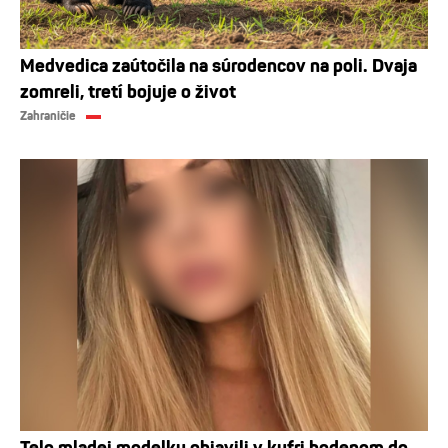
Medvedica zaútočila na súrodencov na poli. Dvaja
zomreli, tretí bojuje o život
Zahraničie
Telo mladej modelky objavili v kufri hodenom do