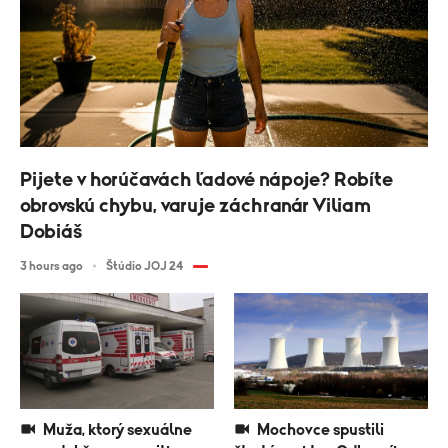
Pijete v horúčavách ľadové nápoje? Robíte
obrovskú chybu, varuje záchranár Viliam
Dobiáš
3 hours ago
Štúdio JOJ 24
Muža, ktorý sexuálne
Mochovce spustili