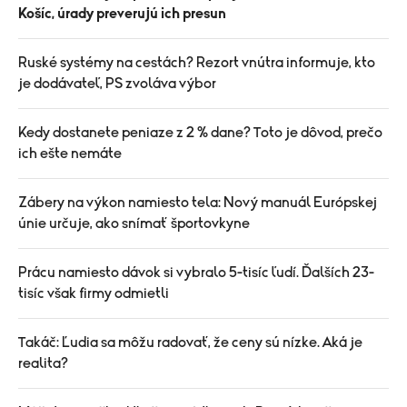
Košíc, úrady preverujú ich presun
Ruské systémy na cestách? Rezort vnútra informuje, kto
je dodávateľ, PS zvoláva výbor
Kedy dostanete peniaze z 2 % dane? Toto je dôvod, prečo
ich ešte nemáte
Zábery na výkon namiesto tela: Nový manuál Európskej
únie určuje, ako snímať športovkyne
Prácu namiesto dávok si vybralo 5-tisíc ľudí. Ďalších 23-
tisíc však firmy odmietli
Takáč: Ľudia sa môžu radovať, že ceny sú nízke. Aká je
realita?