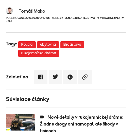
Tomáš Mako
PUBLIKOVANÉ
27.5.2026 O 10:55
· ZDROJ
KRAJSKÉ RIADITEĽSTVO PZ V BRATISLAVE/TV
JOJ
Tagy:
Polícia
ubytovňa
Bratislava
rukojemnícka dráma
Zdielať na
Súvisiace články
Nové detaily v rukojemníckej dráme:
Žiadne drogy ani samopal, ale škody v
tisícoch