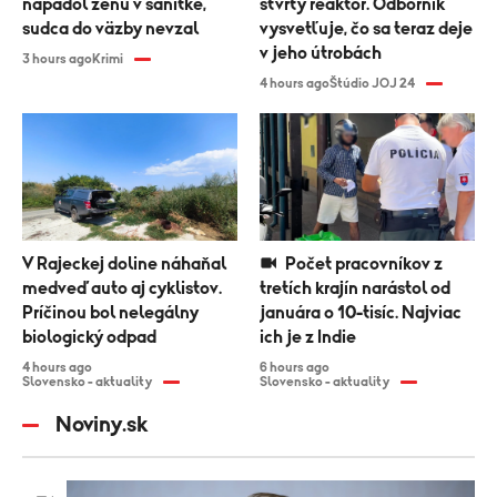
napadol ženu v sanitke,
štvrtý reaktor. Odborník
sudca do väzby nevzal
vysvetľuje, čo sa teraz deje
v jeho útrobách
3 hours ago
Krimi
4 hours ago
Štúdio JOJ 24
V Rajeckej doline náhaňal
Počet pracovníkov z
medveď auto aj cyklistov.
tretích krajín narástol od
Príčinou bol nelegálny
januára o 10-tisíc. Najviac
biologický odpad
ich je z Indie
4 hours ago
6 hours ago
Slovensko - aktuality
Slovensko - aktuality
Noviny.sk