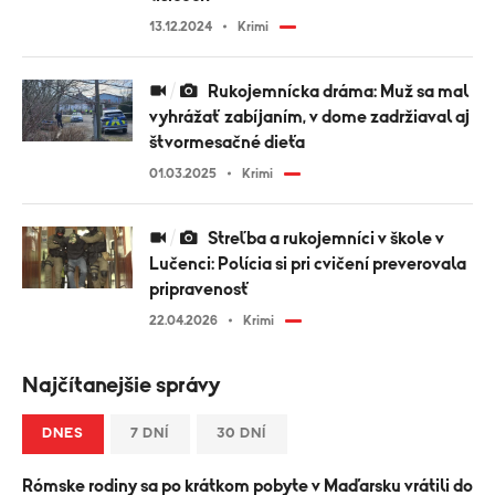
13.12.2024
Krimi
Rukojemnícka dráma: Muž sa mal
vyhrážať zabíjaním, v dome zadržiaval aj
štvormesačné dieťa
01.03.2025
Krimi
Streľba a rukojemníci v škole v
Lučenci: Polícia si pri cvičení preverovala
pripravenosť
22.04.2026
Krimi
Najčítanejšie správy
DNES
7 DNÍ
30 DNÍ
Rómske rodiny sa po krátkom pobyte v Maďarsku vrátili do