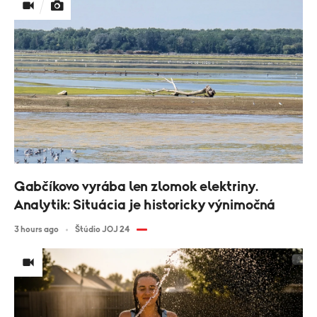
Gabčíkovo vyrába len zlomok elektriny.
Analytik: Situácia je historicky výnimočná
3 hours ago
Štúdio JOJ 24