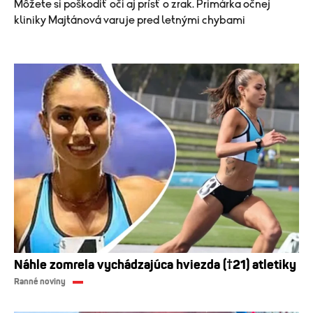
Môžete si poškodiť oči aj prísť o zrak. Primárka očnej
kliniky Majtánová varuje pred letnými chybami
Náhle zomrela vychádzajúca hviezda (†21) atletiky
Ranné noviny