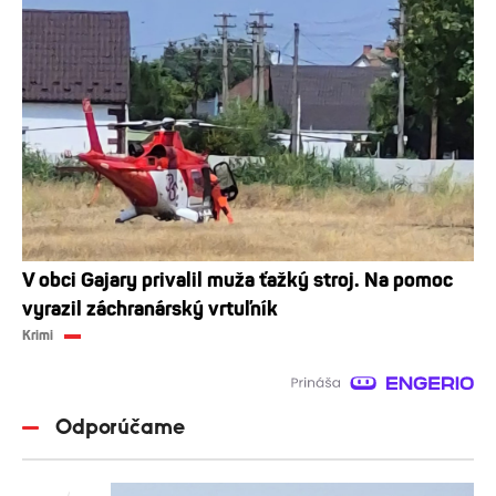
V obci Gajary privalil muža ťažký stroj. Na pomoc
vyrazil záchranárský vrtuľník
Krimi
Odporúčame