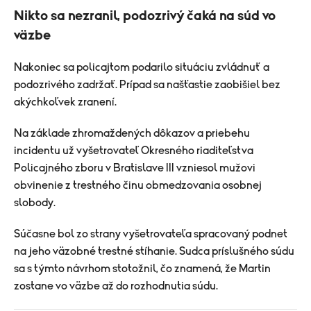
Nikto sa nezranil, podozrivý čaká na súd vo
väzbe
Nakoniec sa policajtom podarilo situáciu zvládnuť a
podozrivého zadržať. Prípad sa našťastie zaobišiel bez
akýchkoľvek zranení.
Na základe zhromaždených dôkazov a priebehu
incidentu už vyšetrovateľ Okresného riaditeľstva
Policajného zboru v Bratislave III vzniesol mužovi
obvinenie z trestného činu obmedzovania osobnej
slobody.
Súčasne bol zo strany vyšetrovateľa spracovaný podnet
na jeho väzobné trestné stíhanie. Sudca príslušného súdu
sa s týmto návrhom stotožnil, čo znamená, že Martin
zostane vo väzbe až do rozhodnutia súdu.