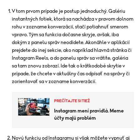
V tom prvom prípade je postup jednoduchý. Galériu
instantných fotiek, ktorá sa nachádza v pravom dolnom
rohu v zozname konverzácií, stačí potiahnuť smerom
vpravo. Tým sa funkcia dočasne skryje, avšak, iba
dokým z panelu správ neodídete. Akonáhle v aplikácií
prejdete do inej sekcie, ako napríklad hlavná stránka či
Instagram Reels, a do panelu správ sa vrátite, galéria
sa tam znovu zobrazí. Ide tak o krátkodobé skrytie v
prípade, že chcete v aktuálny čas odpísať na správy či
zorientovať sa v zozname konverzácií.
PREČÍTAJTE SI TIEŽ
Instagram mení pravidlá. Meme
účty majú problém
Novú funkciu od Instagramu si však môžete vypnuť aj