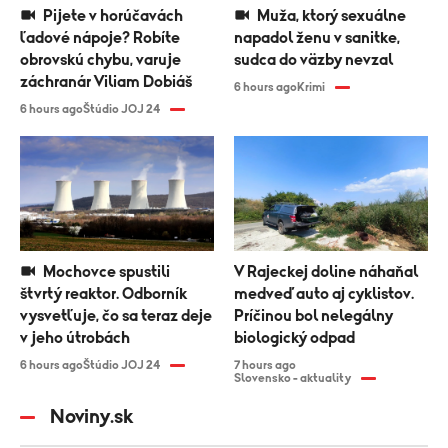
Pijete v horúčavách
Muža, ktorý sexuálne
ľadové nápoje? Robíte
napadol ženu v sanitke,
obrovskú chybu, varuje
sudca do väzby nevzal
záchranár Viliam Dobiáš
6 hours ago
Krimi
6 hours ago
Štúdio JOJ 24
Mochovce spustili
V Rajeckej doline náhaňal
štvrtý reaktor. Odborník
medveď auto aj cyklistov.
vysvetľuje, čo sa teraz deje
Príčinou bol nelegálny
v jeho útrobách
biologický odpad
6 hours ago
Štúdio JOJ 24
7 hours ago
Slovensko - aktuality
Noviny.sk