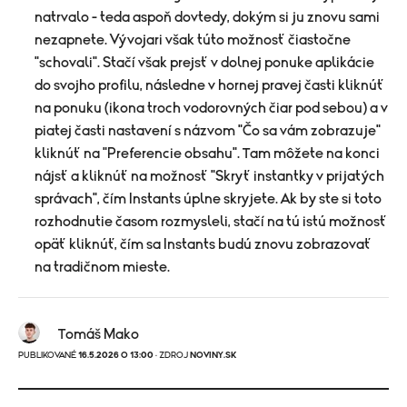
natrvalo - teda aspoň dovtedy, dokým si ju znovu sami
nezapnete. Vývojari však túto možnosť čiastočne
"schovali". Stačí však prejsť v dolnej ponuke aplikácie
do svojho profilu, následne v hornej pravej časti kliknúť
na ponuku (ikona troch vodorovných čiar pod sebou) a v
piatej časti nastavení s názvom "Čo sa vám zobrazuje"
kliknúť na "Preferencie obsahu". Tam môžete na konci
nájsť a kliknúť na možnosť "Skryť instantky v prijatých
správach", čím Instants úplne skryjete. Ak by ste si toto
rozhodnutie časom rozmysleli, stačí na tú istú možnosť
opäť kliknúť, čím sa Instants budú znovu zobrazovať
na tradičnom mieste.
Tomáš Mako
PUBLIKOVANÉ
16.5.2026 O 13:00
· ZDROJ
NOVINY.SK