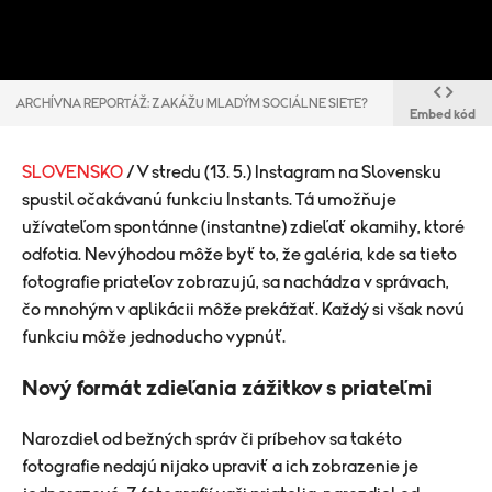
ARCHÍVNA REPORTÁŽ: ZAKÁŽU MLADÝM SOCIÁLNE SIETE?
Embed kód
SLOVENSKO
/ V stredu (13. 5.) Instagram na Slovensku
spustil očakávanú funkciu Instants. Tá umožňuje
užívateľom spontánne (instantne) zdieľať okamihy, ktoré
odfotia. Nevýhodou môže byť to, že galéria, kde sa tieto
fotografie priateľov zobrazujú, sa nachádza v správach,
čo mnohým v aplikácii môže prekážať. Každý si však novú
funkciu môže jednoducho vypnúť.
Nový formát zdieľania zážitkov s priateľmi
Narozdiel od bežných správ či príbehov sa takéto
fotografie nedajú nijako upraviť a ich zobrazenie je