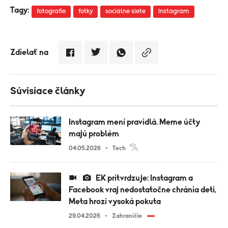
Tagy:
fotografie
fotky
sociálne siete
Instagram
Zdielať na
Súvisiace články
Instagram mení pravidlá. Meme účty
majú problém
04.05.2026
Tech
EK pritvrdzuje: Instagram a
Facebook vraj nedostatočne chránia deti,
Meta hrozí vysoká pokuta
29.04.2026
Zahraničie