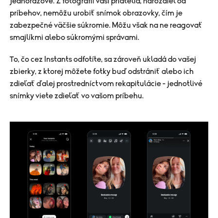
jednorazové. Z fotografií vaši priatelia, narozdiel od
príbehov, nemôžu urobiť snímok obrazovky, čím je
zabezpečné väčšie súkromie. Môžu však na ne reagovať
smajlíkmi alebo súkromými správami.
To, čo cez Instants odfotíte, sa zároveň ukladá do vašej
zbierky, z ktorej môžete fotky buď odstrániť alebo ich
zdieľať ďalej prostredníctvom rekapitulácie - jednotlivé
snímky viete zdieľať vo vašom príbehu.