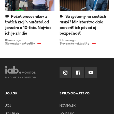
Počet pracovníkov z
Sú systémy na cestách
tretích krajín narástol od
ruské? Ministerstvo dalo
januára o 10-tisíc. Najviac
preveriť ich pôvod aj
ich je z Indie
bezpečnosť
8 hours ago
9 hours ago
Slovensko - aktuality
Slovensko - aktuality
RIADIME SA KÓDEXOM
JOJ.SK
SPRAVODAJSTVO
JOJ
NOVINY.SK
JOJ PLAY
JOJ24.SK