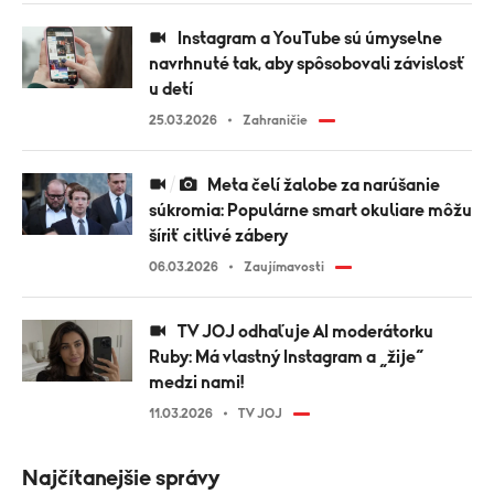
Instagram a YouTube sú úmyselne
navrhnuté tak, aby spôsobovali závislosť
u detí
25.03.2026
Zahraničie
Meta čelí žalobe za narúšanie
súkromia: Populárne smart okuliare môžu
šíriť citlivé zábery
06.03.2026
Zaujímavosti
TV JOJ odhaľuje AI moderátorku
Ruby: Má vlastný Instagram a „žije“
medzi nami!
11.03.2026
TV JOJ
Najčítanejšie správy