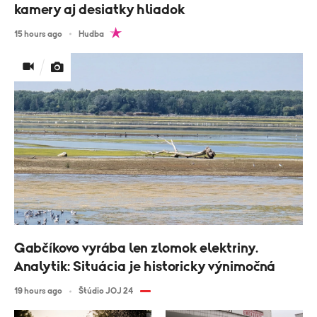
kamery aj desiatky hliadok
15 hours ago
Hudba
Gabčíkovo vyrába len zlomok elektriny.
Analytik: Situácia je historicky výnimočná
19 hours ago
Štúdio JOJ 24