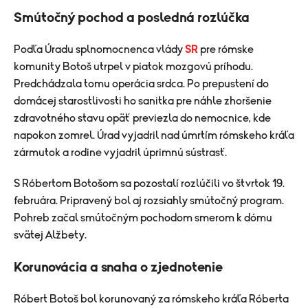
Smútočný pochod a posledná rozlúčka
Podľa Úradu splnomocnenca vlády
SR
pre rómske
komunity Botoš utrpel v piatok mozgovú príhodu.
Predchádzala tomu operácia srdca. Po prepustení do
domácej starostlivosti ho sanitka pre náhle zhoršenie
zdravotného stavu opäť previezla do nemocnice, kde
napokon zomrel. Úrad vyjadril nad úmrtím rómskeho kráľa
zármutok a rodine vyjadril úprimnú sústrasť.
S Róbertom Botošom sa pozostalí rozlúčili vo štvrtok 19.
februára. Pripravený bol aj rozsiahly smútočný program.
Pohreb začal smútočným pochodom smerom k dómu
svätej Alžbety.
Korunovácia a snaha o zjednotenie
Róbert Botoš bol korunovaný za rómskeho kráľa Róberta