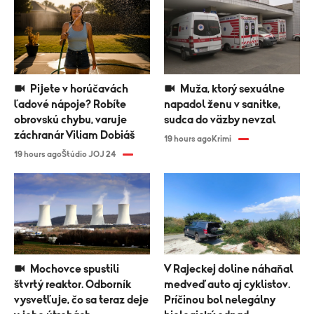
Pijete v horúčavách
Muža, ktorý sexuálne
ľadové nápoje? Robíte
napadol ženu v sanitke,
obrovskú chybu, varuje
sudca do väzby nevzal
záchranár Viliam Dobiáš
19 hours ago
Krimi
19 hours ago
Štúdio JOJ 24
Mochovce spustili
V Rajeckej doline náhaňal
štvrtý reaktor. Odborník
medveď auto aj cyklistov.
vysvetľuje, čo sa teraz deje
Príčinou bol nelegálny