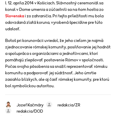
I. 12. apríla 2014 v Košiciach. Slávnostný ceremoniál sa
konal v Dome umenia a zúčastnili sa na ňom hostia zo
Slovenska
i zo zahraničia. Pri tejto príležitosti mu bola
odovzdaná zlatá koruna, vyrobená špeciálne pre túto
udalosť.
Botoš pri korunovácii uviedol, že jeho cieľom je najmä
zjednocovanie rómskej komunity, posilňovanie jej hodnôt
a spolupráca s organizáciami a jednotlivcami, ktorí
pomáhajú zlepšovať postavenie Rómov v spoločnosti.
Počas svojho pôsobenia sa snažil reprezentovať rómsku
komunitu a podporovať jej súdržnosť. Jeho úmrtie
zasiahlo blízkych, ale aj časť rómskej komunity, pre ktorú
bol symbolickou autoritou.
Jozef Kačmáry
redakcia/ZR
redakcia/DOD