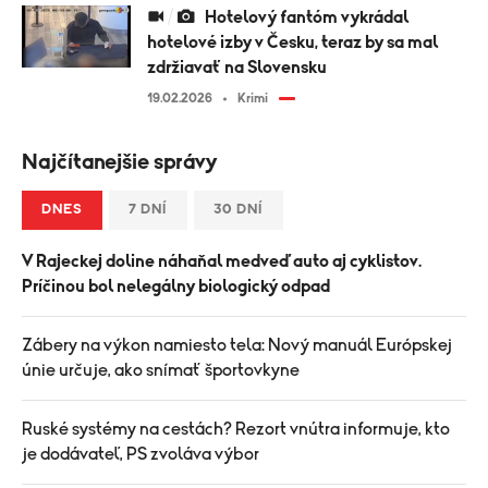
Hotelový fantóm vykrádal
hotelové izby v Česku, teraz by sa mal
zdržiavať na Slovensku
19.02.2026
Krimi
Najčítanejšie správy
DNES
7 DNÍ
30 DNÍ
V Rajeckej doline náhaňal medveď auto aj cyklistov.
Príčinou bol nelegálny biologický odpad
Zábery na výkon namiesto tela: Nový manuál Európskej
únie určuje, ako snímať športovkyne
Ruské systémy na cestách? Rezort vnútra informuje, kto
je dodávateľ, PS zvoláva výbor