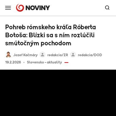
Pohreb rómskeho kráľa Róberta
Botoša: Blízki sa s ním rozlúčili
smútočným pochodom
Jozef Kačmáry
redakcia/ZR
redakcia/DOD
19.2.2026
Slovensko - aktuality