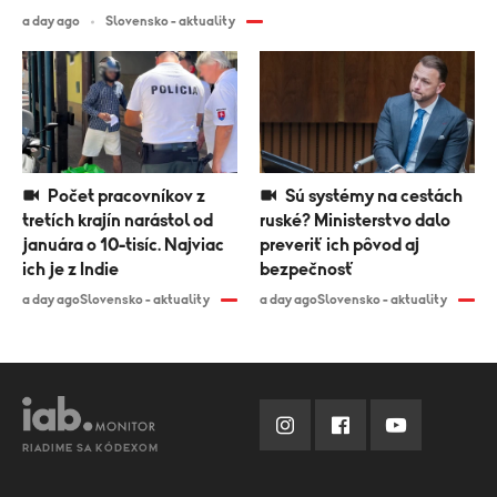
a day ago
Slovensko - aktuality
Počet pracovníkov z
Sú systémy na cestách
tretích krajín narástol od
ruské? Ministerstvo dalo
januára o 10-tisíc. Najviac
preveriť ich pôvod aj
ich je z Indie
bezpečnosť
a day ago
Slovensko - aktuality
a day ago
Slovensko - aktuality
RIADIME SA KÓDEXOM