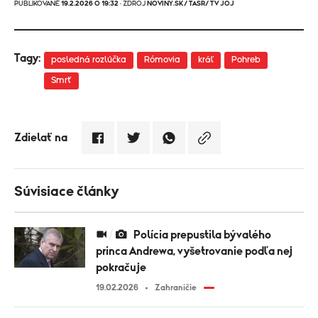
PUBLIKOVANÉ
19.2.2026 O 19:32
· ZDROJ
NOVINY.SK/ TASR/ TV JOJ
Tagy:
posledná rozlúčka
Rómovia
kráľ
Pohreb
Smrť
Zdielať na
Súvisiace články
Polícia prepustila bývalého
princa Andrewa, vyšetrovanie podľa nej
pokračuje
19.02.2026
Zahraničie