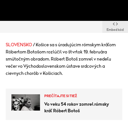
Embed kód
SLOVENSKO
/ Košice sa s úradujúcim rómskym kráľom
Róbertom Botošom rozlúčil vo štvrtok 19. februára
smútočným obradom. Róbert Botoš zomrel v nedeľu
večer vo Východoslovenskom ústave srdcových a
cievnych chorôb v Košiciach.
PREČÍTAJTE SI TIEŽ
Vo veku 54 rokov zomrel rómsky
kráľ Róbert Botoš