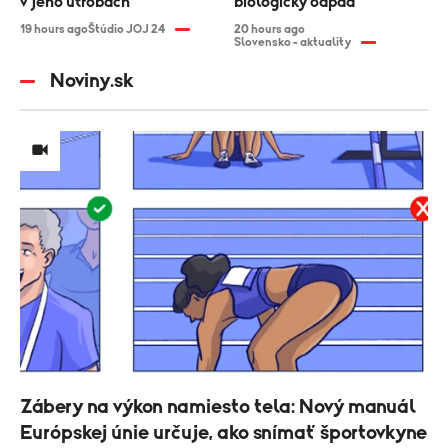
v jeho útrobách
biologický odpad
19 hours ago
Štúdio JOJ 24
20 hours ago
Slovensko - aktuality
Noviny.sk
Zábery na výkon namiesto tela: Nový manuál
Európskej únie určuje, ako snímať športovkyne