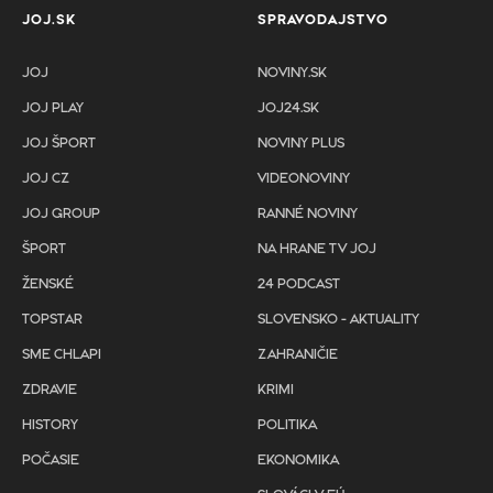
JOJ.SK
SPRAVODAJSTVO
JOJ
NOVINY.SK
JOJ PLAY
JOJ24.SK
JOJ ŠPORT
NOVINY PLUS
JOJ CZ
VIDEONOVINY
JOJ GROUP
RANNÉ NOVINY
ŠPORT
NA HRANE TV JOJ
ŽENSKÉ
24 PODCAST
TOPSTAR
SLOVENSKO - AKTUALITY
SME CHLAPI
ZAHRANIČIE
ZDRAVIE
KRIMI
HISTORY
POLITIKA
POČASIE
EKONOMIKA