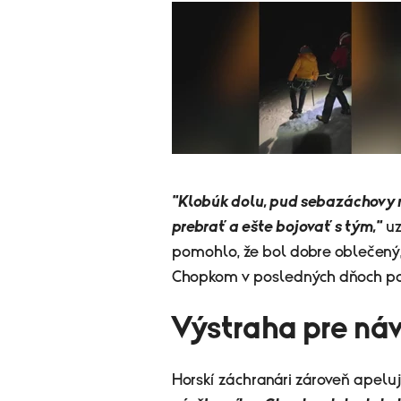
"Klobúk dolu, pud sebazáchovy m
prebrať a ešte bojovať s tým,"
uz
pomohlo, že bol dobre oblečený, 
Chopkom v posledných dňoch p
Výstraha pre ná
Horskí záchranári zároveň apeluj