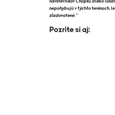
návštevníkov Chopku alebo lokali
nepohybujú v týchto terénoch, le
zľadovatené."
Pozrite si aj: