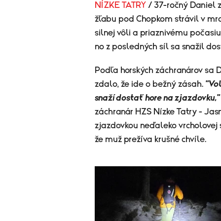
NÍZKE TATRY
/ 37-ročný Daniel 
žľabu pod Chopkom strávil v mr
silnej vôli a priaznivému počasi
no z posledných síl sa snažil do
Podľa horských záchranárov sa D
zdalo, že ide o bežný zásah.
"Vol
snaží dostať hore na zjazdovku,"
záchranár HZS Nízke Tatry - Jas
zjazdovkou neďaleko vrcholovej 
že muž prežíva krušné chvíle.