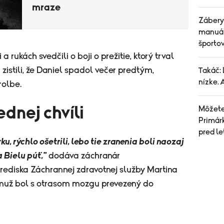
mraze
Zábery
manuál
športo
a rukách svedčili o boji o prežitie, ktorý trval
 zistili, že Daniel spadol večer predtým,
Takáč: 
nízke. 
rolbe.
dnej chvíli
Môžete 
Primárk
pred l
u, rýchlo ošetrili, lebo tie zranenia boli naozaj
 Bielu púť,"
dodáva záchranár
ediska Záchrannej zdravotnej služby Martina
ý muž bol s otrasom mozgu prevezený do