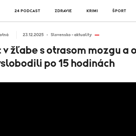
R
24 PODCAST
ZDRAVIE
KRIMI
ŠPORT
otná
23.12.2025
Slovensko - aktuality
c v žľabe s otrasom mozgu a 
slobodili po 15 hodinách