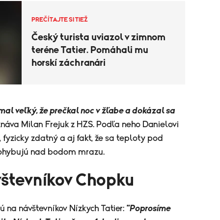
PREČÍTAJTE SI TIEŽ
Český turista uviazol v zimnom
teréne Tatier. Pomáhali mu
horskí záchranári
al veľký, že prečkal noc v žľabe a dokázal sa
náva Milan Frejuk z HZS. Podľa neho Danielovi
fyzicky zdatný a aj fakt, že sa teploty pod
ohybujú nad bodom mrazu.
vštevníkov Chopku
ú na návštevníkov Nízkych Tatier:
"Poprosíme