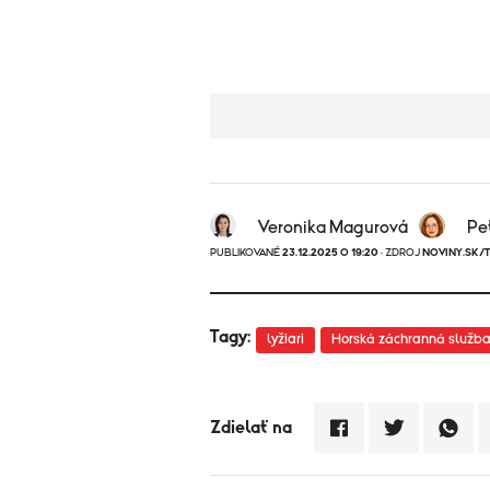
Veronika Magurová
Pe
PUBLIKOVANÉ
23.12.2025 O 19:20
· ZDROJ
NOVINY.SK/
Tagy:
lyžiari
Horská záchranná služb
Zdielať na