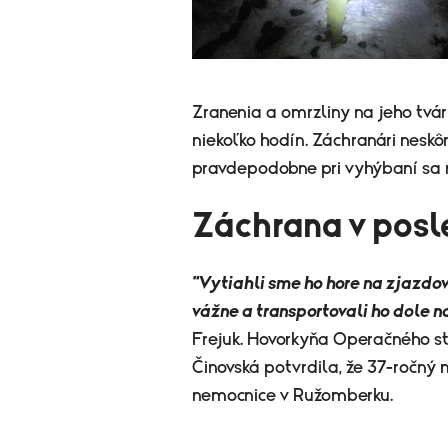
Zranenia a omrzliny na jeho tvári 
niekoľko hodín. Záchranári neskôr
pravdepodobne pri vyhýbaní sa 
Záchrana v posle
"Vytiahli sme ho hore na zjazdovk
vážne a transportovali ho dole na
Frejuk.
Hovorkyňa Operačného str
Činovská potvrdila, že 37-ročn
nemocnice v Ružomberku.