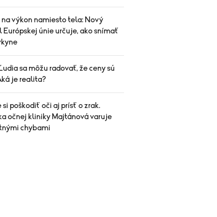
 na výkon namiesto tela: Nový
 Európskej únie určuje, ako snímať
vkyne
Ľudia sa môžu radovať, že ceny sú
Aká je realita?
si poškodiť oči aj prísť o zrak.
a očnej kliniky Majtánová varuje
etnými chybami