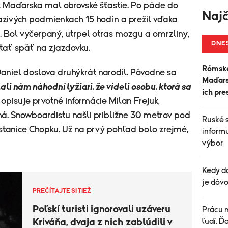
z Maďarska mal obrovské šťastie. Po páde do
Najč
azivých podmienkach 15 hodín a prežil vďaka
u. Bol vyčerpaný, utrpel otras mozgu a omrzliny,
DNE
stať späť na zjazdovku.
Rómske
aniel doslova druhýkrát narodil.
Pôvodne sa
Maďarsk
ali nám náhodní lyžiari, že videli osobu, ktorá sa
ich pre
opisuje prvotné informácie Milan Frejuk,
ná. Snowboardistu našli približne 30 metrov pod
Ruské 
stanice Chopku. Už na prvý pohľad bolo zrejmé,
informu
výbor
Kedy d
je dôvo
PREČÍTAJTE SI TIEŽ
Poľskí turisti ignorovali uzáveru
Prácu n
Kriváňa, dvaja z nich zablúdili v
ľudí. Ď