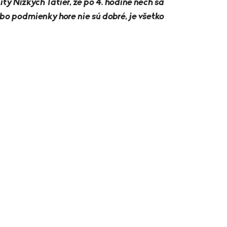
ty Nízkych Tatier, že po 4. hodine nech sa
bo podmienky hore nie sú dobré, je všetko