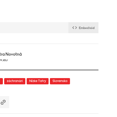
Embed kód
tra Novotná
TV JOJ
a
záchranári
Nízke Tatry
Slovensko