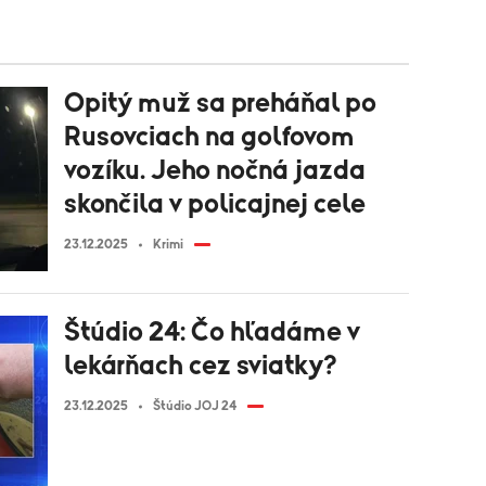
Opitý muž sa preháňal po
Rusovciach na golfovom
vozíku. Jeho nočná jazda
skončila v policajnej cele
23.12.2025
Krimi
Štúdio 24: Čo hľadáme v
lekárňach cez sviatky?
23.12.2025
Štúdio JOJ 24