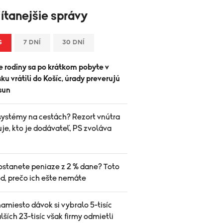
ítanejšie správy
S
7 DNÍ
30 DNÍ
 rodiny sa po krátkom pobyte v
u vrátili do Košíc, úrady preverujú
sun
systémy na cestách? Rezort vnútra
je, kto je dodávateľ, PS zvoláva
ostanete peniaze z 2 % dane? Toto
d, prečo ich ešte nemáte
amiesto dávok si vybralo 5-tisíc
alších 23-tisíc však firmy odmietli