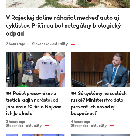
V Rajeckej doline náhaňal medveď auto aj
cyklistov. Príčinou bol nelegálny biologický
odpad
2 hours ago
Slovensko - aktuality
Počet pracovníkov z
Sú systémy na cestách
tretích krajín narástol od
ruské? Ministerstvo dalo
januára o 10-tisíc. Najviac
preveriť ich pôvod aj
ich je z Indie
bezpečnosť
3 hours ago
4 hours ago
Slovensko - aktuality
Slovensko - aktuality