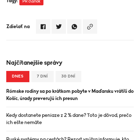
Tagy:
PR článok
Zdielať na
Najčítanejšie správy
DNES
7 DNÍ
30 DNÍ
Rómske rodiny sa po krátkom pobyte v Maďarsku vrátili do
Košíc, úrady preverujú ich presun
Kedy dostanete peniaze z 2 % dane? Toto je dôvod, prečo
ich ešte nemáte
Ruské systémy na cestách? Rezort vnútra informuje, kto