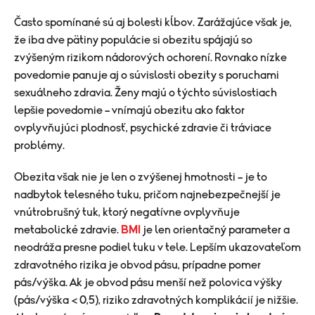
​Často spomínané sú aj bolesti kĺbov. Zarážajúce však je,
že iba dve pätiny populácie si obezitu spájajú so
zvýšeným rizikom nádorových ochorení. Rovnako nízke
povedomie panuje aj o súvislosti obezity s poruchami
sexuálneho zdravia. Ženy majú o týchto súvislostiach
lepšie povedomie – vnímajú obezitu ako faktor
ovplyvňujúci plodnosť, psychické zdravie či tráviace
problémy.
Obezita však nie je len o zvýšenej hmotnosti – je to
nadbytok telesného tuku, pričom najnebezpečnejší je
vnútrobrušný tuk, ktorý negatívne ovplyvňuje
metabolické zdravie.
BMI
je len orientačný parameter a
neodráža presne podiel tuku v tele. Lepším ukazovateľom
zdravotného rizika je obvod pásu, prípadne pomer
pás/výška. Ak je obvod pásu menší než polovica výšky
(pás/výška < 0,5), riziko zdravotných komplikácií je nižšie.