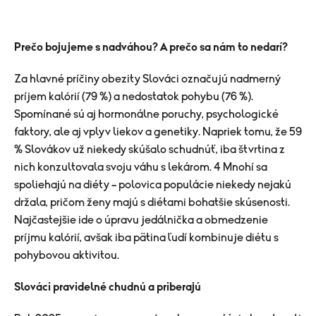
Prečo bojujeme s nadváhou? A prečo sa nám to nedarí?
Za hlavné príčiny obezity Slováci označujú nadmerný
príjem kalórií (79 %) a nedostatok pohybu (76 %).
Spomínané sú aj hormonálne poruchy, psychologické
faktory, ale aj vplyv liekov a genetiky. Napriek tomu, že 59
% Slovákov už niekedy skúšalo schudnúť, iba štvrtina z
nich konzultovala svoju váhu s lekárom. 4 Mnohí sa
spoliehajú na diéty – polovica populácie niekedy nejakú
držala, pričom ženy majú s diétami bohatšie skúsenosti.
Najčastejšie ide o úpravu jedálnička a obmedzenie
príjmu kalórií, avšak iba pätina ľudí kombinuje diétu s
pohybovou aktivitou.
Slováci pravidelné chudnú a priberajú