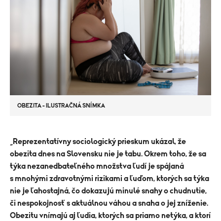
OBEZITA - ILUSTRAČNÁ SNÍMKA
​„
Reprezentatívny sociologický prieskum ukázal, že
obezita dnes na Slovensku nie je tabu. Okrem toho, že sa
týka nezanedbateľného množstva ľudí je spájaná
s mnohými zdravotnými rizikami a ľuďom, ktorých sa týka
nie je ľahostajná, čo dokazujú minulé snahy o chudnutie,
či nespokojnosť s aktuálnou váhou a snaha o jej zníženie.
Obezitu vnímajú aj ľudia, ktorých sa priamo netýka, a ktorí