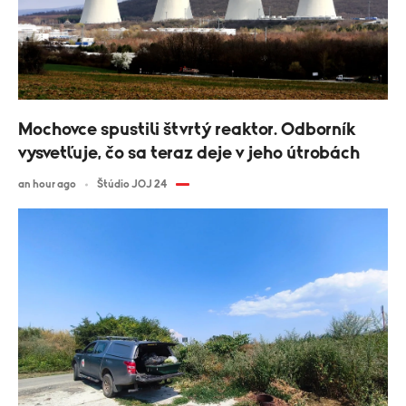
Mochovce spustili štvrtý reaktor. Odborník
vysvetľuje, čo sa teraz deje v jeho útrobách
an hour ago
Štúdio JOJ 24