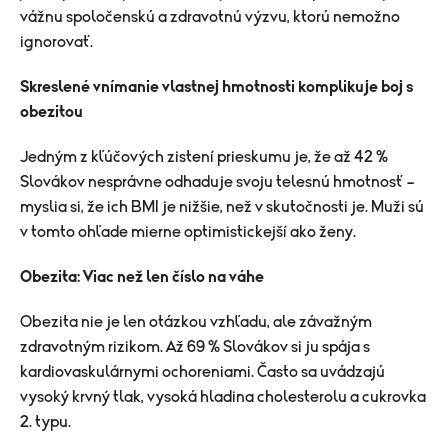
vážnu spoločenskú a zdravotnú výzvu, ktorú nemožno
ignorovať.
Skreslené vnímanie vlastnej hmotnosti komplikuje boj s
obezitou
Jedným z kľúčových zistení prieskumu je, že až 42 %
Slovákov nesprávne odhaduje svoju telesnú hmotnosť –
myslia si, že ich BMI je nižšie, než v skutočnosti je. Muži sú
v tomto ohľade mierne optimistickejší ako ženy.
Obezita: Viac než len číslo na váhe
Obezita nie je len otázkou vzhľadu, ale závažným
zdravotným rizikom. Až 69 % Slovákov si ju spája s
kardiovaskulárnymi ochoreniami. Často sa uvádzajú
vysoký krvný tlak, vysoká hladina cholesterolu a cukrovka
2. typu.