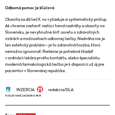
Odborná pomoc je kľúčová
Obezita sa dá liečiť, no vyžaduje si systematický prístup.
Ak chceme zastaviť rastúci trend nadváhy a obezity na
Slovensku, je nevyhnutné šíriť osvetu o zdravotných
rizikách a možnostiach odbornej liečby. Nadváha nie je
len estetický problém – je to zdravotná hrozba, ktorú
nemožno ignorovať. Riešenie je potrebné hľadať
v ordinácii lekára prvého kontaktu, alebo špecialistu;
moderná farmakologická liečba je k dispozicii už aj pre
pacientov v Slovenskej republike.
INZERCIA
redakcia/DLA
PUBLIKOVANÉ
2.6.2025 O 16:17