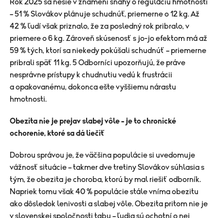
Rok 2025 sa nesie v znamení snahy o reguláciu hmotnosti
– 51 % Slovákov plánuje schudnúť, priemerne o 12 kg. Až
42 % ľudí však priznalo, že za posledný rok pribralo, v
priemere o 6 kg. Zároveň skúsenosť s jo-jo efektom má až
59 % tých, ktorí sa niekedy pokúšali schudnúť – priemerne
pribrali späť 11 kg. 5 Odborníci upozorňujú, že práve
nesprávne prístupy k chudnutiu vedú k frustrácii
a opakovanému, dokonca ešte vyššiemu nárastu
hmotnosti.
Obezita nie je prejav slabej vôle – je to chronické
ochorenie, ktoré sa dá liečiť
Dobrou správou je, že väčšina populácie si uvedomuje
vážnosť situácie – takmer dve tretiny Slovákov súhlasia s
tým, že obezita je choroba, ktorú by mal riešiť odborník.
Napriek tomu však 40 % populácie stále vníma obezitu
ako dôsledok lenivosti a slabej vôle. Obezita pritom nie je
v slovenskej spoločnosti tabu – ľudia sú ochotní o nej