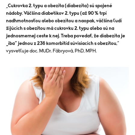
„
Cukrovka 2. typu a obezita (diabezita) sú spojené
nádoby. Väčšina diabetikov 2. typu (až 90 % trpí
nadhmotnosťou alebo obezitou a naopak, väčšina ľudí
žijúcich s obezitou má cukrovku 2. typu alebo sú na
jednosmernej ceste k nej. Treba povedať, že diabezita je
„iba“ jednou z 236 komorbitíd súvisiacich s obezitou,
“
vysvetľuje doc. MUDr. Fábryová, PhD, MPH.