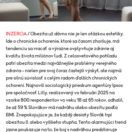
INZERCIA
/ Obezita už dávno nie je len otázkou estetiky.
Ide o chronické ochorenie, ktoré sa časom zhoršuje, má
tendenciu sa vracať a výrazne ovplyvňuje zdravie aj
kvalitu života miliónov ľudí. Z celosvetového pohľadu
patrí obezita medzi najvážnejšie problémy verejného
zdravia – nielen pre svoj čoraz častejší výskyt, ale najmä
pre silnú súvislosť s celým radom ďalších chronických
ochorení. Najnovší sociologický prieskum agentúry Ipsos
pre spoločnosť Lilly, realizovaný vo februári 2025 na
vzorke 800 respondentov vo veku 18 až 65 rokov, odhalil,
že až 59 % Slovákov má nadváhu alebo obezitu podľa
BMI. Znepokojujúce je, že každý desiaty Slovák trpí
obezitou II. alebo vyššieho stupňa. Tento alarmujúci trend
jasne poukazuje na to, že boj s nadváhou predstavuje