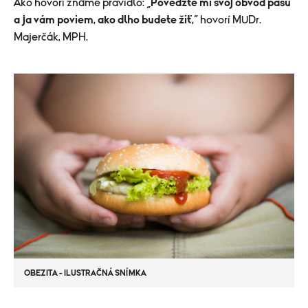
Ako hovorí známe pravidlo: „
Povedzte mi svoj obvod pásu
a ja vám poviem, ako dlho budete žiť,
“ hovorí MUDr.
Majerčák, MPH.
OBEZITA - ILUSTRAČNÁ SNÍMKA