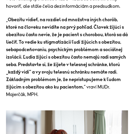
hovoriť, ale stále čelia dezinformáciám a predsudkom.
„
Obezitu vidieť, na rozdiel od množstva iných chorôb,
ktoré na človeku nevidíte na prvý pohľad. Človek žijúci s
obezitou často nevie, že je pacient s chorobou, ktorá sa dá
liečiť. To vedie ku stigmatizácii ľudí žijúcich s obezitou,
sebapodceňovaniu, psychickým problémom a sociálnej
izolácii. Ľudia žijúci s obezitou často nemajú radi samých
seba. Predstavte si, že žijete v telesnej schránke, ktorú
„každý vidí“ a vy svoju telesnú schránku nemáte radi.
Základným problémom je, že nepristupujeme k ľudom
žijúcim s obezitou ako ku pacientom,
“ vraví MUDr.
Majerčák, MPH.