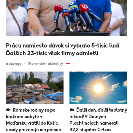
Prácu namiesto dávok si vybralo 5-tisíc ľudí.
Ďalších 23-tisíc však firmy odmietli
a day ago
Slovensko - aktuality
Rómske rodiny sa po
Ďalší deň, ďalší teplotný
krátkom pobyte v
rekord! V Dolných
Maďarsku vrátili do Košíc,
Plachtinciach namerali
úrady preverujú ich presun
42,2 stupňov Celzia