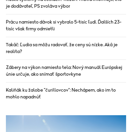
je dodávateľ, PS zvoláva výbor
Prácu namiesto dávok si vybralo 5-tisíc ľudí. Ďalších 23-
tisíc však firmy odmietli
Takáč: Ľudia sa môžu radovať, že ceny sú nízke. Aká je
realita?
Zábery na výkon namiesto tela: Nový manuál Európskej
únie určuje, ako snímať športovkyne
Kaliňák ku žalobe "čurillovcov": Nechápem, ako im to
mohlo napadnúť