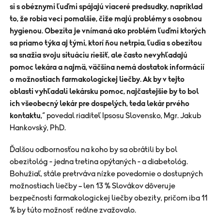
si s obéznymi ľuďmi spájajú viaceré predsudky, napríklad
to, že robia veci pomalšie, čiže majú problémy s osobnou
hygienou. Obezita je vnímaná ako problém ľuďmi ktorých
sa priamo týka aj tými, ktorí ňou netrpia, ľudia s obezitou
sa snažia svoju situáciu riešiť, ale často nevyhľadajú
pomoc lekára a najmä, väčšina nemá dostatok informácií
o možnostiach farmakologickej liečby. Ak by v tejto
oblasti vyhľadali lekársku pomoc, najčastejšie by to bol
ich všeobecný lekár pre dospelých, teda lekár prvého
kontaktu,
“ povedal riaditeľ Ipsosu Slovensko, Mgr. Jakub
Hankovský, PhD.
Ďalšou odbornosťou na koho by sa obrátili by bol
obezitológ - jedna tretina opýtaných - a diabetológ.
Bohužiaľ, stále pretrváva nízke povedomie o dostupných
možnostiach liečby – len 13 % Slovákov dôveruje
bezpečnosti farmakologickej liečby obezity, pričom iba 11
% by túto možnosť reálne zvažovalo.