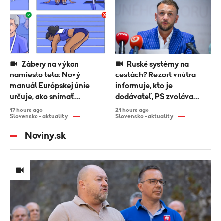
Zábery na výkon
Ruské systémy na
namiesto tela: Nový
cestách? Rezort vnútra
manuál Európskej únie
informuje, kto je
určuje, ako snímať
dodávateľ, PS zvoláva
športovkyne
výbor
17 hours ago
21 hours ago
Slovensko - aktuality
Slovensko - aktuality
Noviny.sk