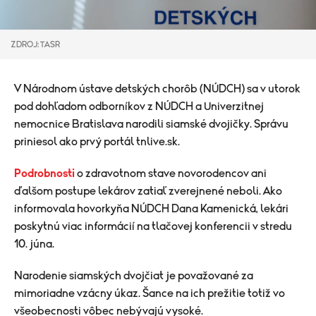
ZDROJ: TASR
V Národnom ústave detských chorôb (NÚDCH) sa v utorok
pod dohľadom odborníkov z NÚDCH a Univerzitnej
nemocnice Bratislava narodili siamské dvojičky. Správu
priniesol ako prvý portál tnlive.sk.
Podrobnosti
o zdravotnom stave novorodencov ani
ďalšom postupe lekárov zatiaľ zverejnené neboli. Ako
informovala hovorkyňa NÚDCH Dana Kamenická, lekári
poskytnú viac informácií na tlačovej konferencii v stredu
10. júna.
Narodenie siamských dvojčiat je považované za
mimoriadne vzácny úkaz. Šance na ich prežitie totiž vo
všeobecnosti vôbec nebývajú vysoké.