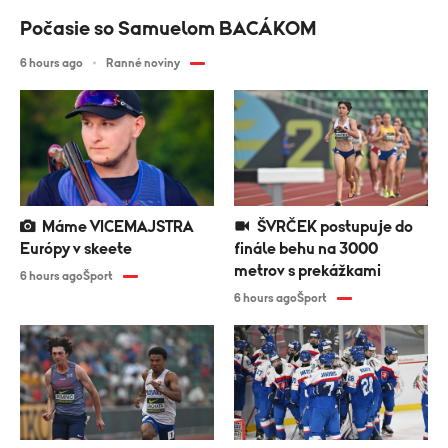
Počasie so Samuelom BACÁKOM
6 hours ago
Ranné noviny
Máme VICEMAJSTRA
ŠVRČEK postupuje do
Európy v skeete
finále behu na 3000
metrov s prekážkami
6 hours ago
Šport
6 hours ago
Šport