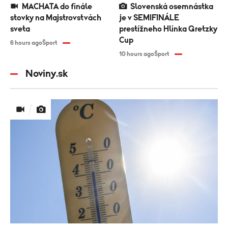
MACHATA do finále
Slovenská osemnástka
stovky na Majstrovstvách
je v SEMIFINÁLE
sveta
prestížneho Hlinka Gretzky
Cup
6 hours ago
Šport
10 hours ago
Šport
Noviny.sk