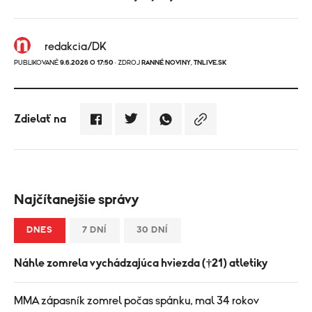
redakcia/DK
PUBLIKOVANÉ
9.6.2026 O 17:50
· ZDROJ
RANNÉ NOVINY
,
TNLIVE.SK
Zdielať na
Najčítanejšie správy
DNES
7 DNÍ
30 DNÍ
Náhle zomrela vychádzajúca hviezda (†21) atletiky
MMA zápasník zomrel počas spánku, mal 34 rokov