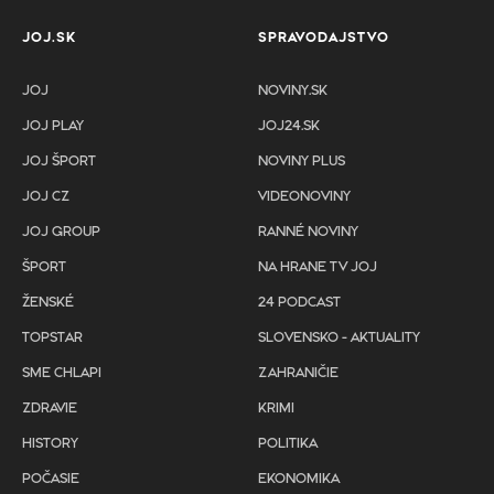
JOJ.SK
SPRAVODAJSTVO
JOJ
NOVINY.SK
JOJ PLAY
JOJ24.SK
JOJ ŠPORT
NOVINY PLUS
JOJ CZ
VIDEONOVINY
JOJ GROUP
RANNÉ NOVINY
ŠPORT
NA HRANE TV JOJ
ŽENSKÉ
24 PODCAST
TOPSTAR
SLOVENSKO - AKTUALITY
SME CHLAPI
ZAHRANIČIE
ZDRAVIE
KRIMI
HISTORY
POLITIKA
POČASIE
EKONOMIKA