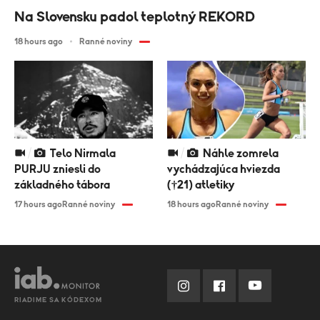
Na Slovensku padol teplotný REKORD
18 hours ago
Ranné noviny
Telo Nirmala
Náhle zomrela
PURJU zniesli do
vychádzajúca hviezda
základného tábora
(†21) atletiky
17 hours ago
Ranné noviny
18 hours ago
Ranné noviny
RIADIME SA KÓDEXOM