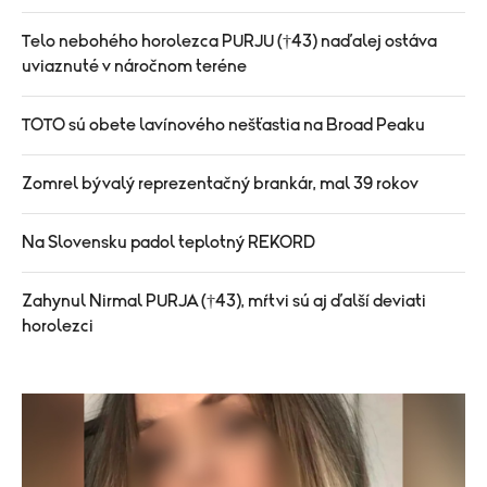
Telo nebohého horolezca PURJU (†43) naďalej ostáva
uviaznuté v náročnom teréne
TOTO sú obete lavínového nešťastia na Broad Peaku
Zomrel bývalý reprezentačný brankár, mal 39 rokov
Na Slovensku padol teplotný REKORD
Zahynul Nirmal PURJA (†43), mŕtvi sú aj ďalší deviati
horolezci