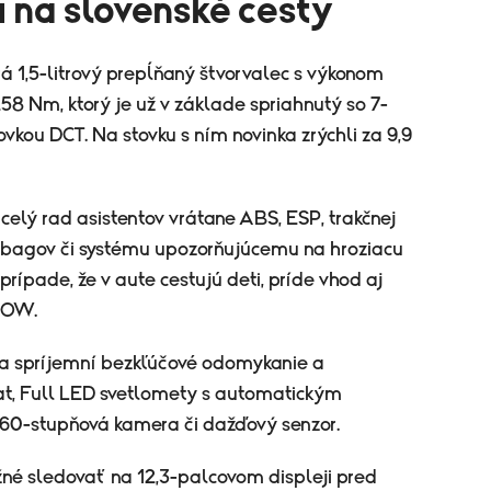
 na slovenské cesty
á 1,5-litrový prepĺňaný štvorvalec s výkonom
 Nm, ktorý je už v základe spriahnutý so 7-
kou DCT. Na stovku s ním novinka zrýchli za 9,9
 celý rad asistentov vrátane ABS, ESP, trakčnej
irbagov či systému upozorňujúcemu na hroziacu
 prípade, že v aute cestujú deti, príde vhod aj
 DOW.
la spríjemní bezkľúčové odomykanie a
t, Full LED svetlomety s automatickým
360-stupňová kamera či dažďový senzor.
žné sledovať na 12,3-palcovom displeji pred