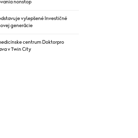
vania nonstop
edstavuje vylepšené Investičné
novej generácie
edicínske centrum Doktorpro
ava v Twin City