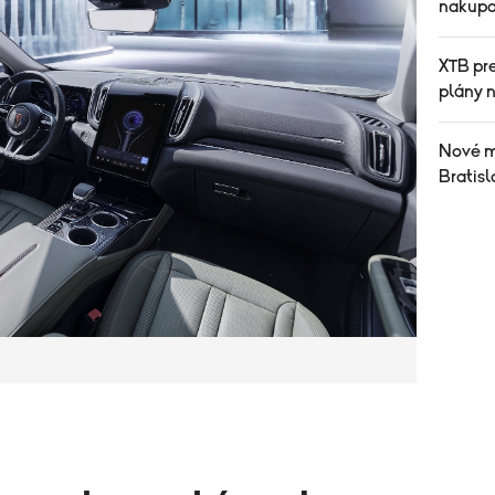
nakupo
XTB pr
plány 
Nové m
Bratisl