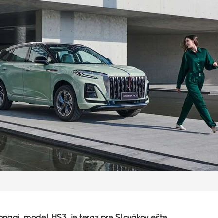
ngqi, model HS3, je teraz pre Slovákov ešte