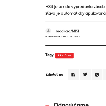
HS3 je tak do vypredania zásob 
zľava je automaticky aplikovaná 
redakcia/MISI
PUBLIKOVANÉ
23.6.2026 O 9:32
Tagy:
PR článok
Zdielať na
Odporúčame