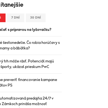
ítanejšie
S
7 DNÍ
30 DNÍ
ačať s prípravou na lyžovačku?
é šestonedelie. Čo robia horúčavy s
mamy a bábätka?
ý trh môže rásť. Potenciál majú
 športy, ukázal prieskum PwC
e preveriť financovanie kampane
átov PS
utomatizovaná predajňa 24/7 v
 Zámkoch prináša možnosť