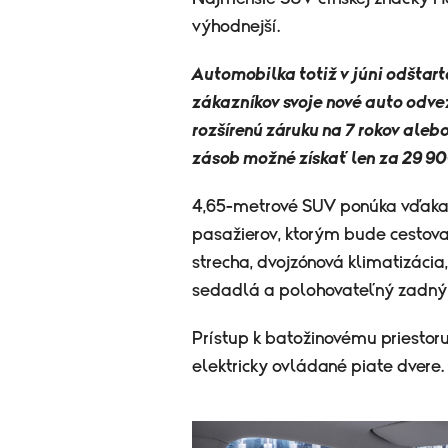
výhodnejší.
Automobilka totiž v júni odštart
zákazníkov svoje nové auto odvez
rozšírenú záruku na 7 rokov ale
zásob možné získať len za 29 90
4,65-metrové SUV ponúka vďaka 
pasažierov, ktorým bude cestov
strecha, dvojzónová klimatizácia,
sedadlá a polohovateľný zadný 
Prístup k batožinovému priestoru
elektricky ovládané piate dvere.