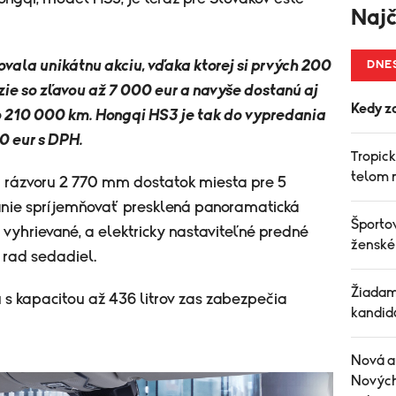
Najč
ovala unikátnu akciu, vďaka ktorej si prvých 200
DNE
ie so zľavou až 7 000 eur a navyše dostanú aj
Kedy z
bo 210 000 km. Hongqi HS3 je tak do vypredania
0 eur s DPH.
Tropick
telom 
rázvoru 2 770 mm dostatok miesta pre 5
anie spríjemňovať presklená panoramatická
Športov
 vyhrievané, a elektricky nastaviteľné predné
ženské
rad sedadiel.
Žiadam
 s kapacitou až 436 litrov zas zabezpečia
kandid
Nová a
Nových