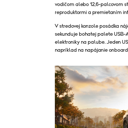
vodičom alebo 12,6-palcovom st
reproduktormi a premietaním inf
V stredovej konzole posádka náj
sekunduje bohatej palete USB-A 
elektroniky na palube. Jeden US
napríklad na napájanie onboard