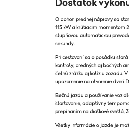
Dostatok výkonu
O pohon prednej nápravy sa star
115 kW a krútiacim momentom 258
stupňovou automatickou prevodov
sekundy.
Pri cestovaní sa o posádku stará
kontroly, predných aj bočných a
čelnú zrážku aj kolíziu zozadu. V
upozornenie na otvorenie dverí
Bežnú jazdu a používanie vozid
štartovanie, adaptívny tempoma
prepínaním na diaľkové svetlá, 
Všetky informácie o jazde je mo