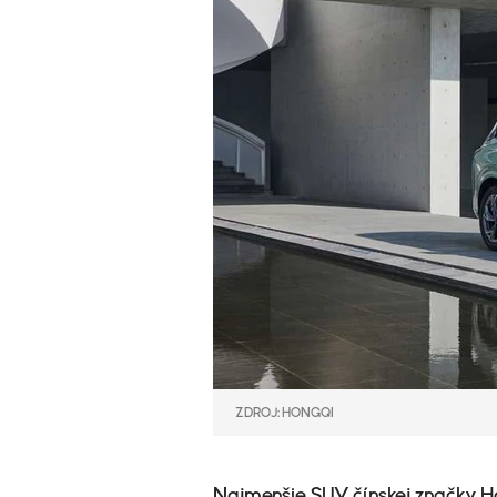
ZDROJ: HONGQI
Najmenšie SUV čínskej značky Ho