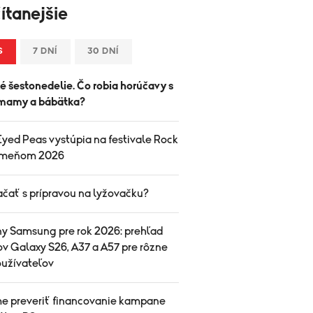
ítanejšie
S
7 DNÍ
30 DNÍ
é šestonedelie. Čo robia horúčavy s
mamy a bábätka?
Eyed Peas vystúpia na festivale Rock
ameňom 2026
ačať s prípravou na lyžovačku?
ny Samsung pre rok 2026: prehľad
v Galaxy S26, A37 a A57 pre rôzne
oužívateľov
e preveriť financovanie kampane