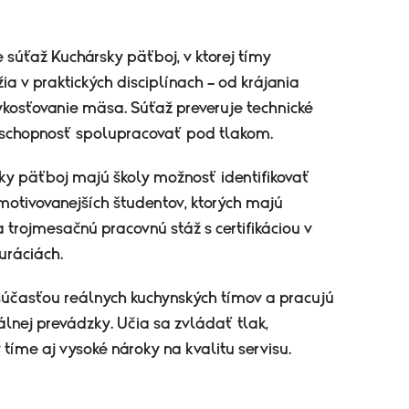
súťaž Kuchársky päťboj, v ktorej tímy
ia v praktických disciplínach – od krájania
vykosťovanie mäsa. Súťaž preveruje technické
aj schopnosť spolupracovať pod tlakom.
ky päťboj majú školy možnosť identifikovať
jmotivovanejších študentov, ktorých majú
rojmesačnú pracovnú stáž s certifikáciou v
uráciách.
 súčasťou reálnych kuchynských tímov a pracujú
lnej prevádzky. Učia sa zvládať tlak,
 tíme aj vysoké nároky na kvalitu servisu.