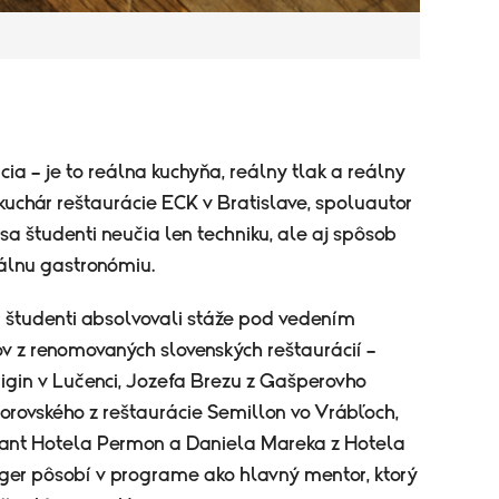
a – je to reálna kuchyňa, reálny tlak a reálny
šéfkuchár reštaurácie ECK v Bratislave, spoluautor
a študenti neučia len techniku, ale aj spôsob
álnu gastronómiu.
 študenti absolvovali stáže pod vedením
v z renomovaných slovenských reštaurácií –
igin v Lučenci, Jozefa Brezu z Gašperovho
rovského z reštaurácie Semillon vo Vrábľoch,
urant Hotela Permon a Daniela Mareka z Hotela
inger pôsobí v programe ako hlavný mentor, ktorý