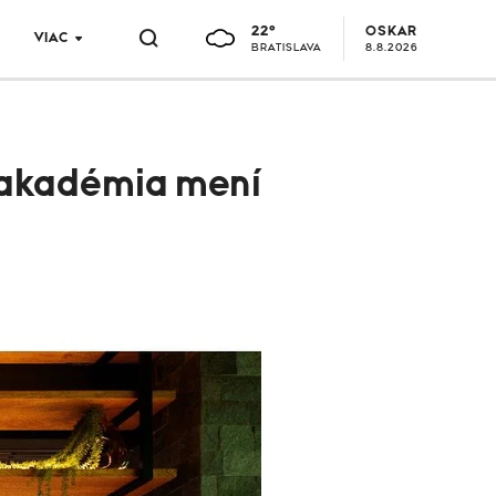
22°
OSKAR
VIAC
BRATISLAVA
8.8.2026
O akadémia mení