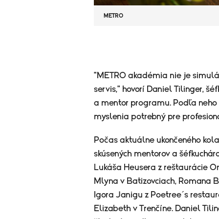
METRO
"METRO akadémia nie je simuláci
servis," hovorí Daniel Tilinger, 
a mentor programu. Podľa neho s
myslenia potrebný pre profesion
Počas aktuálne ukončeného kola
skúsených mentorov a šéfkucháro
Lukáša Heusera z reštaurácie Or
Mlyna v Batizovciach, Romana Bo
Igora Janigu z Poetree´s resta
Elizabeth v Trenčíne. Daniel Til