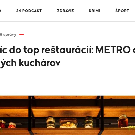
R
24 PODCAST
ZDRAVIE
KRIMI
ŠPORT
R správy
víc do top reštaurácií: METR
ých kuchárov