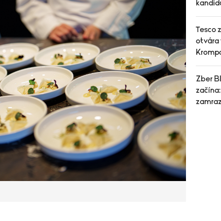
kandid
Tesco z
otvára
Kromp
Zber B
začína:
zamraz