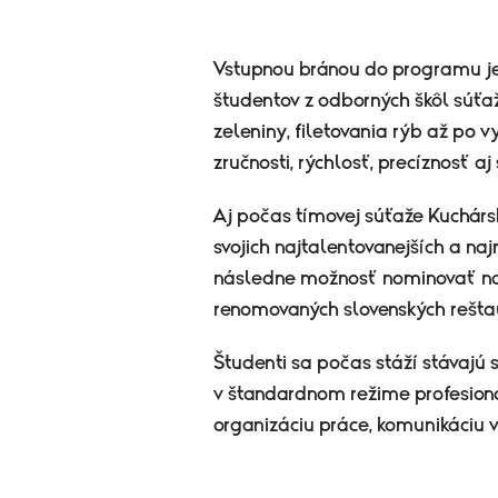
Vstupnou bránou do programu je 
študentov z odborných škôl súťaž
zeleniny, filetovania rýb až po 
zručnosti, rýchlosť, precíznosť 
Aj počas tímovej súťaže Kuchárs
svojich najtalentovanejších a na
následne možnosť nominovať na t
renomovaných slovenských rešta
Študenti sa počas stáží stávajú
v štandardnom režime profesioná
organizáciu práce, komunikáciu v