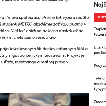
Najč
lá tímová spolupráca. Presne tak vyzerá realita
DNE
orú študenti METRO akadémie zažívajú priamo v
Tropick
iách. Niektorí z nich sa dokonca dostali až do
telom 
ním michelinského šéfkuchára.
Black 
ja talentovaných študentov odborných škôl a
pod K
nálnym gastronomickým prostredím. Projekt je
 súťaže, mentoringu a reálnej praxe v
Kedy z
Telefó
modelo
typy p
Žiadam