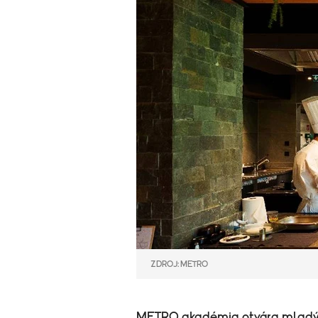
ZDROJ: METRO
METRO akadémia otvára mladým