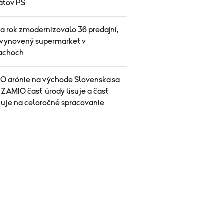
átov PS
a rok zmodernizovalo 36 predajní,
 vynovený supermarket v
achoch
IO arónie na východe Slovenska sa
 ZAMIO časť úrody lisuje a časť
uje na celoročné spracovanie