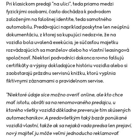
Pri klasickom predaji "na ulici", teda priamo medzi
fyzickými osobami, často dochádza k podvodom
založeným na falošnej identite, teda samotného
automobilu. Predávajúci napríklad poskytne len neúplnú
dokumentáciu, z ktorej sa kupujúci nedozvie, že na
vozidlo bola uvalená exekúcia, je súčasťou majetku
rozvádzajúcich sa manželov alebo ho vlastní leasingová
spoločnosť. Niektorí podvodníci dokonca rovno falšujú
certifikáty a výpisy dokladajúce históriu vozidla alebo si
zaobstarajú prázdnu servisnú knižku, ktorú vyplnia
fiktívnymi záznamami o pravidelnom servise.
"Niektoré údaje síce možno overiť online, ale kto chce
mať istotu, obráti sa na renomovaného predajcu, u
ktorého všetky vozidlá dôkladne preveruje tím skúsených
automechanikov. A predovšetkým taký bazár ponúkané
vozidlá vlastní, takže ak sa nejaká vada predsa len prejaví,
nový majiteľ ju môže veľmi jednoducho reklamovať