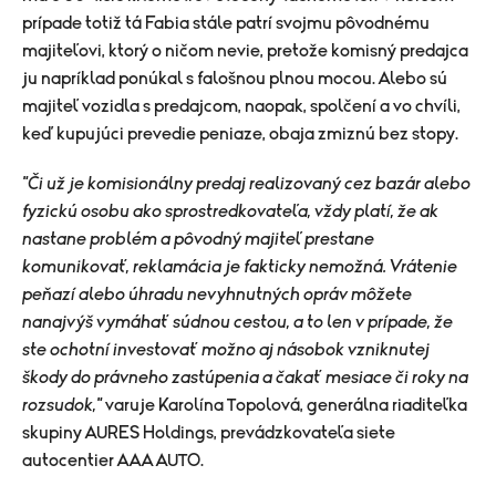
prípade totiž tá Fabia stále patrí svojmu pôvodnému
majiteľovi, ktorý o ničom nevie, pretože komisný predajca
ju napríklad ponúkal s falošnou plnou mocou. Alebo sú
majiteľ vozidla s predajcom, naopak, spolčení a vo chvíli,
keď kupujúci prevedie peniaze, obaja zmiznú bez stopy.
"Či už je komisionálny predaj realizovaný cez bazár alebo
fyzickú osobu ako sprostredkovateľa, vždy platí, že ak
nastane problém a pôvodný majiteľ prestane
komunikovať, reklamácia je fakticky nemožná. Vrátenie
peňazí alebo úhradu nevyhnutných opráv môžete
nanajvýš vymáhať súdnou cestou, a to len v prípade, že
ste ochotní investovať možno aj násobok vzniknutej
škody do právneho zastúpenia a čakať mesiace či roky na
rozsudok,"
varuje Karolína Topolová, generálna riaditeľka
skupiny AURES Holdings, prevádzkovateľa siete
autocentier AAA AUTO.