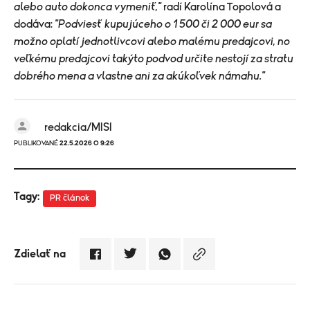
alebo auto dokonca vymeniť,"
radí Karolína Topolová a
dodáva:
"Podviesť kupujúceho o 1 500 či 2 000 eur sa
možno oplatí jednotlivcovi alebo malému predajcovi, no
veľkému predajcovi takýto podvod určite nestojí za stratu
dobrého mena a vlastne ani za akúkoľvek námahu."
redakcia/MISI
PUBLIKOVANÉ
22.5.2026 O 9:26
Tagy:
PR článok
Zdielať na