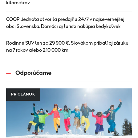
kilometrov
COOP Jednota otvorila predajňu 24/7 v najsevernejšej
obci Slovenska. Domáci aj turisti nakúpia kedykoľvek
Rodinné SUV len za 29 900 €. Slovákom pribalí aj záruku
na 7 rokov alebo 210 000 km
Odporúčame
PR ČLÁNOK