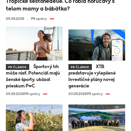
Tropické šestonedelie. Čo robia horúčavy s
telom mamy a bábätka?
05.08.2026
PR správy
Športový trh
XTB
PR ČLÁNOK
PR ČLÁNOK
môže rásť. Potenciál majú
predstavuje vylepšené
ženské športy, ukázal
Investičné plány novej
prieskum PwC
generácie
05.08.2026
PR správy
03.08.2026
PR správy