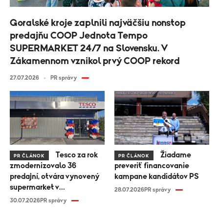
Goralské kroje zaplnili najväčšiu nonstop
predajňu COOP Jednota Tempo
SUPERMARKET 24/7 na Slovensku. V
Zákamennom vznikol prvý COOP rekord
27.07.2026
PR správy
Tesco za rok
Žiadame
PR ČLÁNOK
PR ČLÁNOK
zmodernizovalo 36
preveriť financovanie
predajní, otvára vynovený
kampane kandidátov PS
supermarket v
28.07.2026
PR správy
Krompachoch
30.07.2026
PR správy