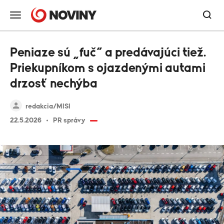
Peniaze sú „fuč“ a predávajúci tiež.
Priekupníkom s ojazdenými autami
drzosť nechýba
redakcia/MISI
22.5.2026
PR správy