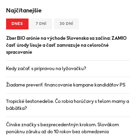
Najčítanejšie
DNES
7 DNÍ
30 DNÍ
Zber BIO arónie na východe Slovenska sa začína: ZAMIO
časť úrody lisuje a časť zamrazuje na celoročné
spracovanie
Kedy začať s prípravou na lyžovačku?
Žiadame preveriť financovanie kampane kandidátov PS
Tropické šestonedelie. Čo robia horúčavy s telom mamy a
bábätka?
Čínske značky s bezprecedentnýn krokom. Slovákom
ponúknu záruku až do 10 rokov bez obmedzenia