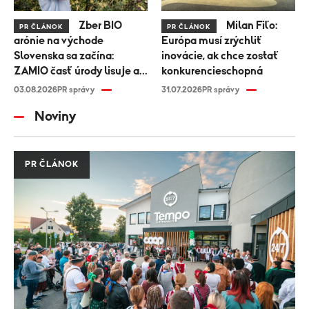
Zber BIO
Milan Fiľo:
PR ČLÁNOK
PR ČLÁNOK
arónie na východe
Európa musí zrýchliť
Slovenska sa začína:
inovácie, ak chce zostať
ZAMIO časť úrody lisuje a
konkurencieschopná
časť zamrazuje na
03.08.2026
PR správy
31.07.2026
PR správy
celoročné spracovanie
Noviny
PR ČLÁNOK