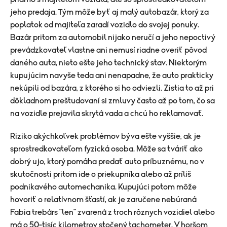
jeho predaja. Tým môže byť aj malý autobazár, ktorý za
poplatok od majiteľa zaradí vozidlo do svojej ponuky.
Bazár pritom za automobil nijako neručí a jeho nepoctivý
prevádzkovateľ vlastne ani nemusí riadne overiť pôvod
daného auta, nieto ešte jeho technický stav. Niektorým
kupujúcim navyše teda ani nenapadne, že auto prakticky
nekúpili od bazára, z ktorého si ho odviezli. Zistia to až pri
dôkladnom preštudovaní si zmluvy často až po tom, čo sa
na vozidle prejavila skrytá vada a chcú ho reklamovať.
Riziko akýchkoľvek problémov býva ešte vyššie, ak je
sprostredkovateľom fyzická osoba. Môže sa tváriť ako
dobrý ujo, ktorý pomáha predať auto príbuznému, no v
skutočnosti pritom ide o priekupníka alebo až príliš
podnikavého automechanika. Kupujúci potom môže
hovoriť o relatívnom šťastí, ak je zaručene nebúraná
Fabia trebárs "len" zvarená z troch rôznych vozidiel alebo
má o 50-tisíc kilometrov stočený tachometer. V horšom