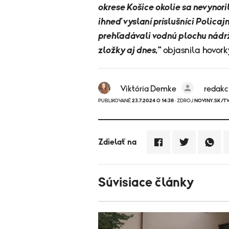
okrese Košice okolie sa nevynori
ihneď vyslaní príslušníci Policaj
prehľadávali vodnú plochu nádrž
zložky aj dnes,"
objasnila hovor
Viktória Demke
redakc
PUBLIKOVANÉ
23.7.2024 O 14:38
· ZDROJ
NOVINY.SK/T
Zdielať na
Súvisiace články