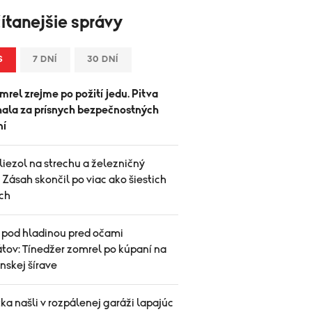
ítanejšie správy
S
7 DNÍ
30 DNÍ
rel zrejme po požití jedu. Pitva
hala za prísnych bezpečnostných
ní
iezol na strechu a železničný
. Zásah skončil po viac ako šiestich
ch
 pod hladinou pred očami
tov: Tínedžer zomrel po kúpaní na
nskej šírave
ka našli v rozpálenej garáži lapajúc