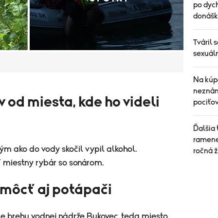
po dych
donášk
Tváril 
sexuáln
Na kúp
neznáma
v od miesta, kde ho videli
pociťo
Ďalšia
ramene
ým ako do vody skočil vypil alkohol.
ročná 
miestny rybár so sonárom.
môcť aj potápači
ie brehu vodnej nádrže Bukovec, teda miesto,