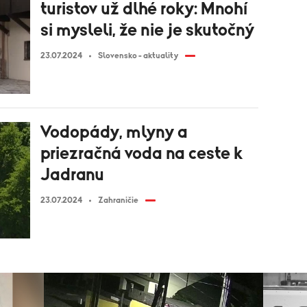
turistov už dlhé roky: Mnohí
si mysleli, že nie je skutočný
23.07.2024
Slovensko - aktuality
Vodopády, mlyny a
priezračná voda na ceste k
Jadranu
23.07.2024
Zahraničie