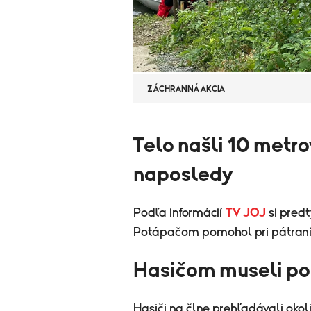
ZÁCHRANNÁ AKCIA
Telo našli 10 metro
naposledy
Podľa informácií
TV JOJ
si predt
Potápačom pomohol pri pátraní 
Hasičom museli po
Hasiči na člne prehľadávali okol