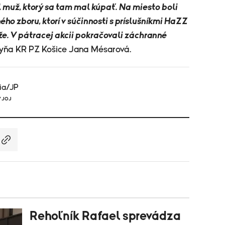
l muž, ktorý sa tam mal kúpať. Na miesto boli
ného zboru, ktorí v súčinnosti s príslušníkmi HaZZ
e. V pátracej akcii pokračovali záchranné
kyňa KR PZ Košice Jana Mésarová.
ia/JP
V JOJ
Rehoľník Rafael sprevádza