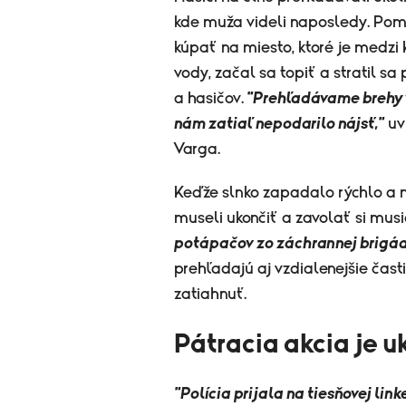
kde muža videli naposledy. Pom
kúpať na miesto, ktoré je medzi
vody, začal sa topiť a stratil sa
a hasičov.
"Prehľadávame brehy 
nám zatiaľ nepodarilo nájsť,"
uv
Varga.
Keďže slnko zapadalo rýchlo a na
museli ukončiť a zavolať si musi
potápačov zo záchrannej brigá
prehľadajú aj vzdialenejšie čas
zatiahnuť.
Pátracia akcia je 
"Polícia prijala na tiesňovej li