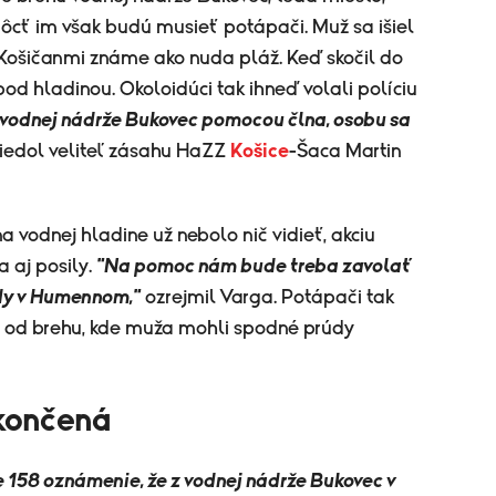
ôcť im však budú musieť potápači. Muž sa išiel
 Košičanmi známe ako nuda pláž. Keď skočil do
 pod hladinou. Okoloidúci tak ihneď volali políciu
vodnej nádrže Bukovec pomocou člna, osobu sa
iedol veliteľ zásahu HaZZ
Košice
-Šaca Martin
 vodnej hladine už nebolo nič vidieť, akciu
a aj posily.
"Na pomoc nám bude treba zavolať
dy v Humennom,"
ozrejmil Varga. Potápači tak
ti od brehu, kde muža mohli spodné prúdy
ukončená
nke 158 oznámenie, že z vodnej nádrže Bukovec v