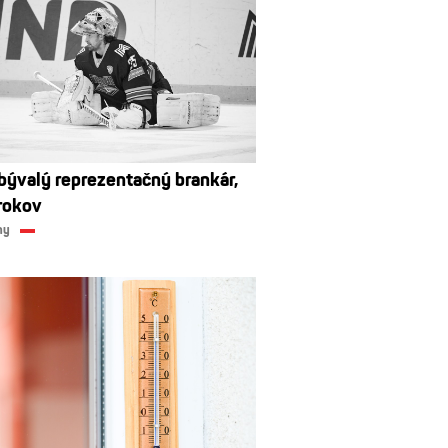
bývalý reprezentačný brankár,
rokov
ny