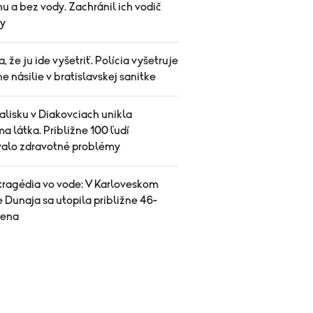
u a bez vody. Zachránil ich vodič
y
sa, že ju ide vyšetriť. Polícia vyšetruje
e násilie v bratislavskej sanitke
alisku v Diakovciach unikla
 látka. Približne 100 ľudí
valo zdravotné problémy
 tragédia vo vode: V Karloveskom
 Dunaja sa utopila približne 46-
žena