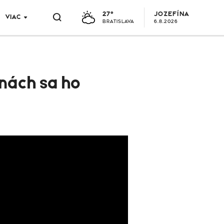
27°
JOZEFÍNA
VIAC
BRATISLAVA
6.8.2026
inách sa ho