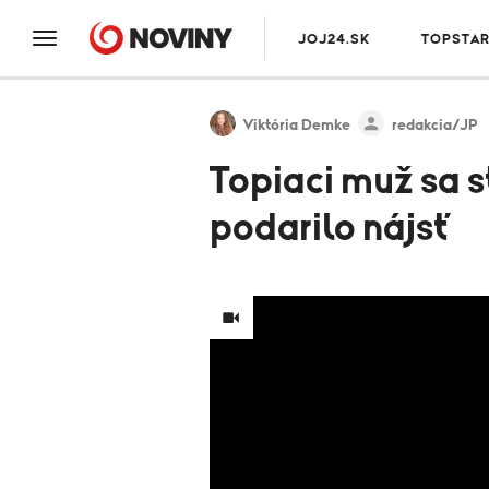
JOJ24.SK
TOPSTA
Viktória Demke
redakcia/JP
Topiaci muž sa s
podarilo nájsť