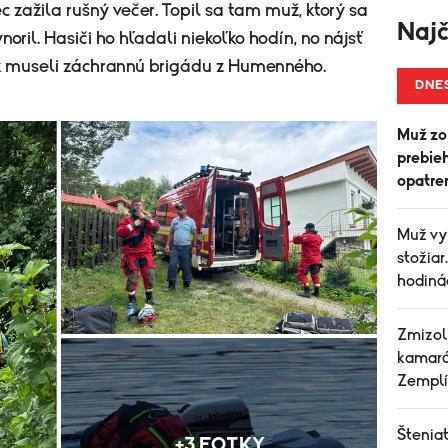
 zažila rušný večer. Topil sa tam muž, ktorý sa
Najč
noril. Hasiči ho hľadali niekoľko hodín, no nájsť
ak museli záchrannú brigádu z Humenného.
DNE
Muž zom
prebie
opatre
Muž vyl
stožiar
hodiná
Zmizol
kamará
Zemplí
Šteniat
+3 FOTKY