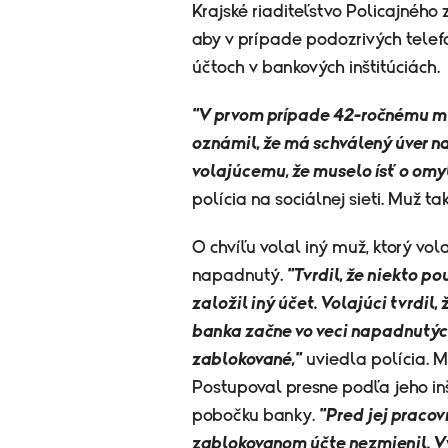
Krajské riaditeľstvo Policajného 
aby v prípade podozrivých telefo
účtoch v bankových inštitúciách.
"V prvom prípade 42-ročnému muž
oznámil, že má schválený úver n
volajúcemu, že muselo ísť o omyl
polícia na sociálnej sieti. Muž 
O chvíľu volal iný muž, ktorý vo
napadnutý.
"Tvrdil, že niekto p
založil iný účet. Volajúci tvrdil,
banka začne vo veci napadnutýc
zablokované,"
uviedla polícia. M
Postupoval presne podľa jeho inštr
pobočku banky.
"Pred jej pracov
zablokovanom účte nezmienil. V