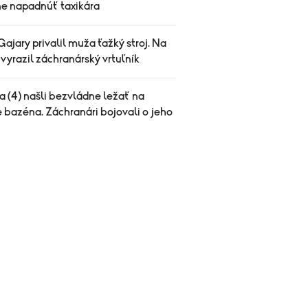
ne napadnúť taxikára
Gajary privalil muža ťažký stroj. Na
vyrazil záchranárský vrtuľník
a (4) našli bezvládne ležať na
 bazéna. Záchranári bojovali o jeho