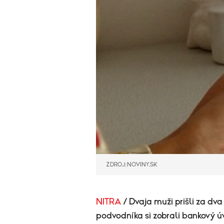
ZDROJ: NOVINY.SK
NITRA
/ Dvaja muži prišli za dva
podvodníka si zobrali bankový úv