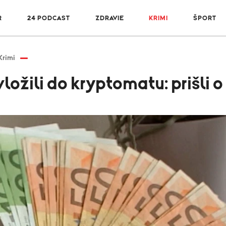
R
24 PODCAST
ZDRAVIE
KRIMI
ŠPORT
Krimi
ložili do kryptomatu: prišli o 