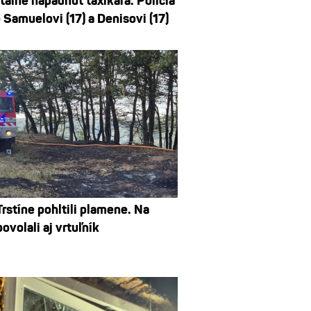
tálne napadnúť taxikára. Polícia
 Samuelovi (17) a Denisovi (17)
Trstíne pohltili plamene. Na
volali aj vrtuľník