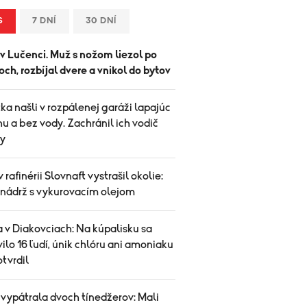
S
7 DNÍ
30 DNÍ
v Lučenci. Muž s nožom liezol po
ch, rozbíjal dvere a vnikol do bytov
ka našli v rozpálenej garáži lapajúc
u a bez vody. Zachránil ich vodič
y
v rafinérii Slovnaft vystrašil okolie:
 nádrž s vykurovacím olejom
 v Diakovciach: Na kúpalisku sa
vilo 16 ľudí, únik chlóru ani amoniaku
tvrdil
 vypátrala dvoch tínedžerov: Mali