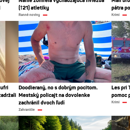
čovej
Náhle zomrela vychádzajúca hviezda
Mali bru
)
(†21) atletiky
pátra po
Ranné noviny
Krimi
ufri
Doodieraný, no s dobrým pocitom.
Les pri 
adržali
Mestský policajt na dovolenke
pomoc po
zachránil dvoch ľudí
Krimi
Zahraničie