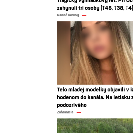
Tragický vyhliadkový let. Pri O
zahynuli tri osoby (†48, †38, †4
Ranné noviny
Telo mladej modelky objavili v k
hodenom do kanála. Na letisku z
podozrivého
Zahraničie