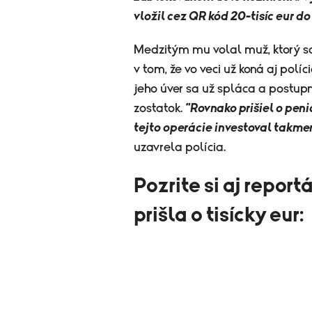
vložil cez QR kód 20-tisíc eur d
Medzitým mu volal muž, ktorý sa
v tom, že vo veci už koná aj polí
jeho úver sa už spláca a postup
zostatok.
"Rovnako prišiel o peni
tejto operácie investoval takmer
uzavrela polícia.
Pozrite si aj repor
prišla o tisícky eur: