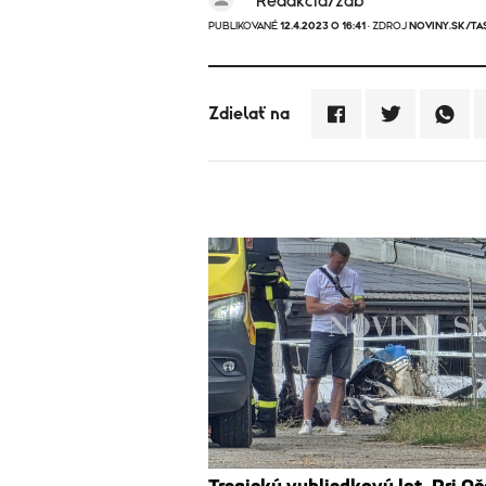
Redakcia/zab
PUBLIKOVANÉ
12.4.2023 O 16:41
· ZDROJ
NOVINY.SK/TAS
Zdielať na