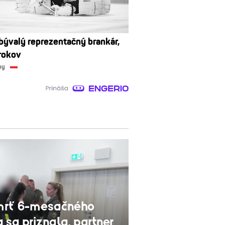
bývalý reprezentačný brankár,
rokov
ny
smrť 6-mesačného
 sa priznala, partner