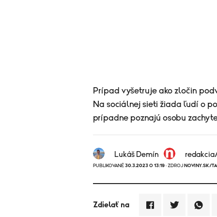
Prípad vyšetruje ako zločin po
Na sociálnej sieti žiada ľudí o 
prípadne poznajú osobu zachyt
Lukáš Demín
redakcia
PUBLIKOVANÉ
30.3.2023 O 13:19
· ZDROJ
NOVINY.SK/TA
Zdielať na