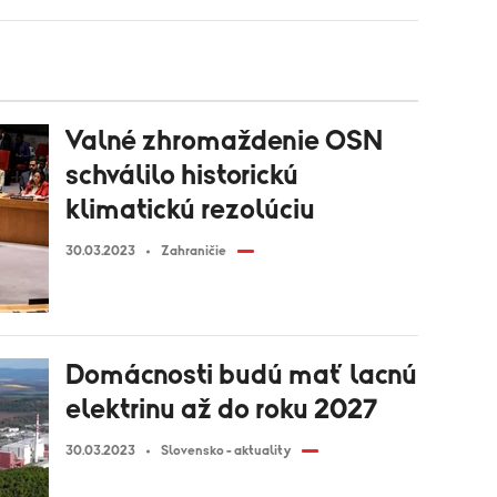
Valné zhromaždenie OSN
schválilo historickú
klimatickú rezolúciu
30.03.2023
Zahraničie
Domácnosti budú mať lacnú
elektrinu až do roku 2027
30.03.2023
Slovensko - aktuality