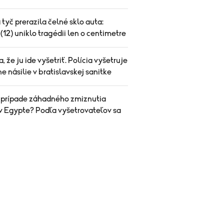
tyč prerazila čelné sklo auta:
(12) uniklo tragédii len o centimetre
sa, že ju ide vyšetriť. Polícia vyšetruje
e násilie v bratislavskej sanitke
v prípade záhadného zmiznutia
v Egypte? Podľa vyšetrovateľov sa