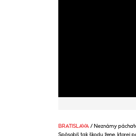
BRATISLAVA
/ Neznámy páchateľ
Spôsobil tak škodu žene, ktorej p