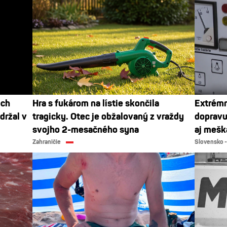
och
Hra s fukárom na lístie skončila
Extrémn
držal v
tragicky. Otec je obžalovaný z vraždy
dopravu
svojho 2-mesačného syna
aj mešk
Zahraničie
Slovensko -