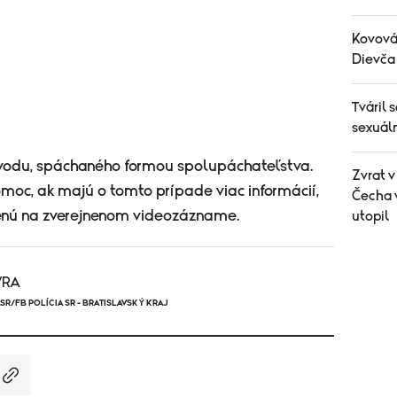
Kovová 
Dievča 
Tváril 
sexuáln
dvodu, spáchaného formou spolupáchateľstva.
Zvrat 
pomoc, ak majú o tomto prípade viac informácií,
Čecha 
enú na zverejnenom videozázname.
utopil
/RA
SR/FB POLÍCIA SR - BRATISLAVSKÝ KRAJ