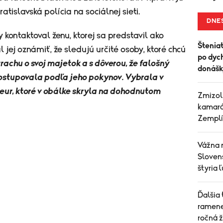
ratislavská polícia na sociálnej sieti.
DNE
y kontaktoval ženu, ktorej sa predstavil ako
Šteniat
l jej oznámiť, že sledujú určité osoby, ktoré chcú
po dych
trachu o svoj majetok a s dôverou, že falošný
donášk
postupovala podľa jeho pokynov. Vybrala v
eur, ktoré v obálke skryla na dohodnutom
Zmizol
kamará
Zemplí
Vážna 
Slovens
štyria 
Ďalšia
ramene
ročná 