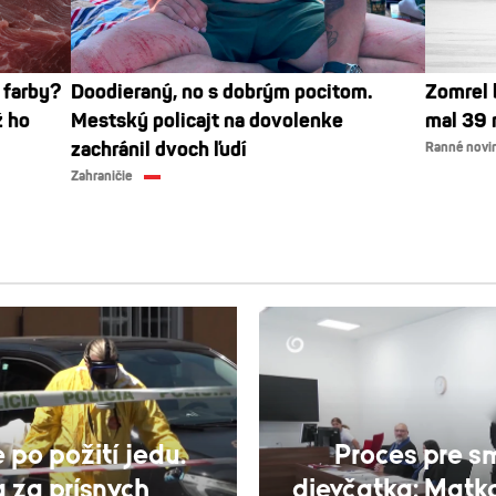
 farby?
Doodieraný, no s dobrým pocitom.
Zomrel 
ž ho
Mestský policajt na dovolenke
mal 39 
zachránil dvoch ľudí
Ranné novi
Zahraničie
po požití jedu.
Proces pre 
a za prísnych
dievčatka: Matka