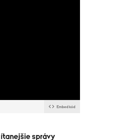
Embed kód
ítanejšie správy