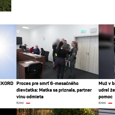
REKORD
Proces pre smrť 6-mesačného
Muž v b
dievčatka: Matka sa priznala, partner
udrel že
vinu odmieta
pomoc
Krimi
Krimi