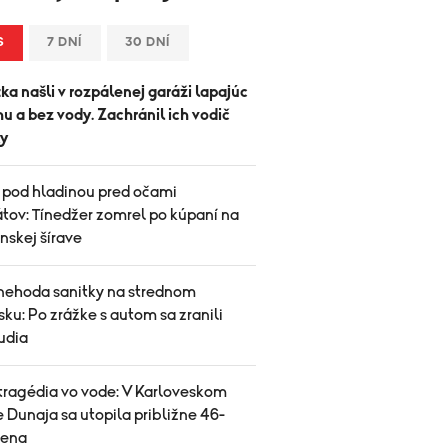
S
7 DNÍ
30 DNÍ
ka našli v rozpálenej garáži lapajúc
u a bez vody. Zachránil ich vodič
y
 pod hladinou pred očami
tov: Tínedžer zomrel po kúpaní na
nskej šírave
nehoda sanitky na strednom
ku: Po zrážke s autom sa zranili
ľudia
 tragédia vo vode: V Karloveskom
 Dunaja sa utopila približne 46-
žena