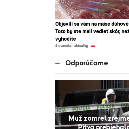
Objavili sa vám na mäse dúhové
Toto by ste mali vedieť skôr, ne
vyhodíte
Slovensko - aktuality
Odporúčame
Muž zomrel zrejme 
Pitva prebiehal