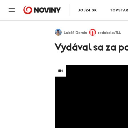
JOJ24.SK
TOPSTA
Lukáš Demín
redakcia/RA
Vydával sa za pol