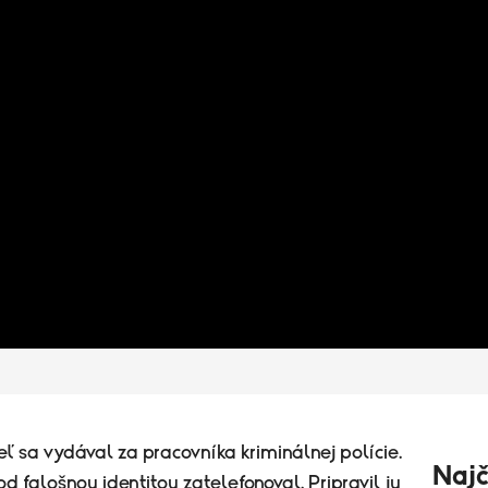
 sa vydával za pracovníka kriminálnej polície.
Najč
od falošnou identitou zatelefonoval. Pripravil ju