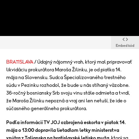
Embed kód
BRATISLAVA
/ Údajný nájomný vrah, ktorý mal pripravovať
likvidáciu prokurátora Maroša Žilinku, je od piatka 14.
mája na Slovensku. Sudca Špecializovaného trestného
súdu v Pezinku rozhodol, že bude u nás stíhaný väzobne.
36-ročný bosniansky Srb svoju vinu stále odmieta a tvrdí,
že Maroša Žilinku nepozná a vraj ani len netuší, že ide o
súčasného generálneho prokurátora.
Podľa informácií TV JOJ ozbrojená eskorta v piatok 14.
mája o 13:00 dopravila lietadlom letky ministerstva
vnútra z Talianska na bratislavské letisko muža
, ktorý sa