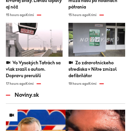
krvavej bitky. Lietali lopaty
muža našli po hodinách
aj nôž
pátrania
15 hours ago
Krimi
15 hours ago
Krimi
Vo Vysokých Tatrách sa
Zo zdravotníckeho
vlak zrazil s autom.
strediska v Nitre zmizol
Dopravu prerušili
defibrilátor
17 hours ago
Krimi
19 hours ago
Krimi
Noviny.sk