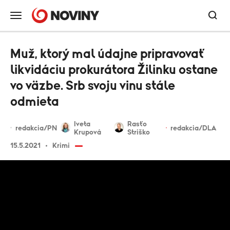
Muž, ktorý mal údajne pripravovať
likvidáciu prokurátora Žilinku ostane
vo väzbe. Srb svoju vinu stále
odmieta
Iveta
Rasťo
redakcia/PN
redakcia/DLA
Krupová
Striško
15.5.2021
Krimi