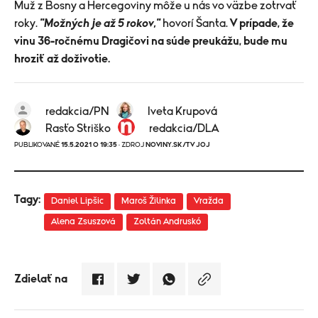
Muž z Bosny a Hercegoviny môže u nás vo väzbe zotrvať
roky.
"Možných je až 5 rokov,"
hovorí Šanta.
V prípade, že
vinu 36-ročnému Dragičovi na súde preukážu, bude mu
hroziť až doživotie.
redakcia/PN
Iveta Krupová
Rasťo Striško
redakcia/DLA
PUBLIKOVANÉ
15.5.2021 O 19:35
· ZDROJ
NOVINY.SK/TV JOJ
Tagy:
Daniel Lipšic
Maroš Žilinka
Vražda
Alena Zsuszová
Zoltán Andruskó
Zdielať na