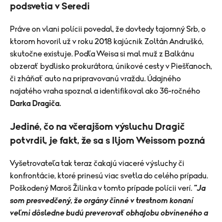
podsvetia v Seredi
Práve on vlani polícii povedal, že dovtedy tajomný Srb, o
ktorom hovoril už v roku 2018 kajúcnik Zoltán Andruškó,
skutočne existuje. Podľa Weisa si mal muž z Balkánu
obzerať bydlisko prokurátora, únikové cesty v Piešťanoch,
či zháňať auto na pripravovanú vraždu. Údajného
najatého vraha spoznal a identifikoval ako 36-ročného
Darka Dragiča.
Jediné, čo na včerajšom výsluchu Dragič
potvrdil, je fakt, že sa s Iljom Weissom pozná
Vyšetrovateľa tak teraz čakajú viaceré výsluchy či
konfrontácie, ktoré prinesú viac svetla do celého prípadu.
Poškodený Maroš Žilinka v tomto prípade polícii verí.
"Ja
som presvedčený, že orgány činné v trestnom konaní
veľmi dôsledne budú preverovať obhajobu obvineného a