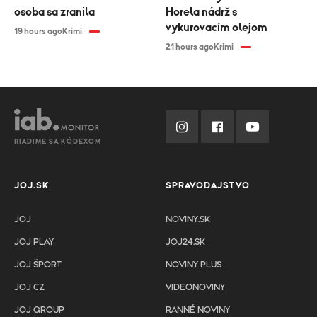
osoba sa zranila
Horela nádrž s
vykurovacím olejom
19 hours ago
Krimi
21 hours ago
Krimi
RIADIME SA KÓDEXOM
JOJ.SK
SPRAVODAJSTVO
JOJ
NOVINY.SK
JOJ PLAY
JOJ24.SK
JOJ ŠPORT
NOVINY PLUS
JOJ CZ
VIDEONOVINY
JOJ GROUP
RANNÉ NOVINY