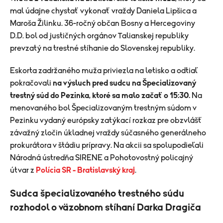
mal údajne chystať vykonať vraždy Daniela Lipšica a
Maroša Žilinku. 36-ročný občan Bosny a Hercegoviny
D.D. bol od justičných orgánov Talianskej republiky
prevzatý na trestné stíhanie do Slovenskej republiky.
Eskorta zadržaného muža priviezla na letisko a odtiaľ
pokračovali
na výsluch pred sudcu na Špecializovaný
trestný súd do Pezinka, ktoré sa malo začať o 15:30.
Na
menovaného bol Špecializovaným trestným súdom v
Pezinku vydaný európsky zatýkací rozkaz pre obzvlášť
závažný zločin úkladnej vraždy súčasného generálneho
prokurátora v štádiu prípravy. Na akcii sa spolupodieľali
Národná ústredňa SIRENE a Pohotovostný policajný
útvar z
Polícia SR - Bratislavský kraj
.
Sudca špecializovaného trestného súdu
rozhodol o väzobnom stíhaní Darka Dragiča