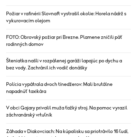
Požiar v rafinérii Slovnaft vystrašil okolie: Horela nádrž s
vykurovacím olejom
FOTO: Obrovský požiar pri Brezne. Plamene zničili päť
rodinných domov
Šteniatka našli v rozpálenej garáži lapajúc po dychu a
bez vody. Zachránil ich vodič donášky
Polícia vypátrala dvoch tínedžerov: Mali brutálne
napadnúť taxikára
V obci Gajary privalil muža ťažký stroj. Na pomoc vyrazil
záchranárský vrtuľník
Záhada v Diakovciach: Na kúpalisku sa priotrávilo 16 ľudí,