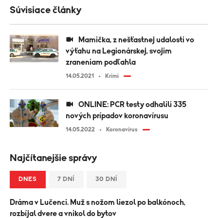
Súvisiace články
Mamička, z nešťastnej udalosti vo
výťahu na Legionárskej, svojim
zraneniam podľahla
14.05.2021
Krimi
ONLINE: PCR testy odhalili 335
nových prípadov koronavírusu
14.05.2022
Koronavírus
Najčítanejšie správy
DNES
7 DNÍ
30 DNÍ
Dráma v Lučenci. Muž s nožom liezol po balkónoch,
rozbíjal dvere a vnikol do bytov