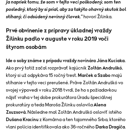
ja napriek tomu, že som v tejto veci poškodený, som ten
posledný, ktorý by si prial, aby za takýto ohavný skutok bol
stíhaný, či odsúdený nevinný človek."
hovorí Žilinka.
Prvé obvinenie z prípravy úkladnej vraždy
Žilinku padlo v auguste v roku 2019 voči
štyrom osobám
Ide o soby známe z prípadu vraždy novinára Jána Kuciaka.
Ako prvý totiž začal rozprávať kajúcnik
Zoltán Andruškó
,
ktorý si už odpykáva 15 ročný trest.
Marček a Szabo
majú
stíhanie v tejto veci prerušené. Práve Zoltán Andruškó vo
svojej výpovedi v roku 2018 tvrdí, že ho s požiadavkou
nájsť vraha v tej dobe prokurátora Úradu špeciálnej
prokuratúry a teda Maroša Žilinku oslovila
Alena
Zsuzsová.
Následne mal Zoltán Andruškó osloviť istého
Dušana Kracinu
z Komárna a ten tajomného Srba, ktorého
vlani polícia identifikovala ako 36-ročného
Darka Dragiča
.