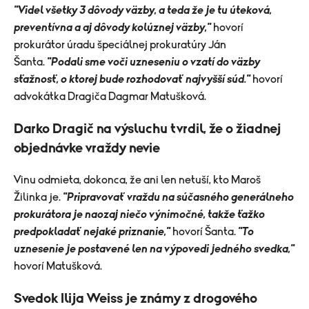
"Videl všetky 3 dôvody väzby, a teda že je tu úteková,
preventívna a aj dôvody kolúznej väzby,"
hovorí
prokurátor úradu špeciálnej prokuratúry Ján
Šanta.
"Podali sme voči uzneseniu o vzatí do väzby
sťažnosť, o ktorej bude rozhodovať najvyšší súd."
hovorí
advokátka Dragiča Dagmar Matušková.
Darko Dragič na výsluchu tvrdil, že o žiadnej
objednávke vraždy nevie
Vinu odmieta, dokonca, že ani len netuší, kto Maroš
Žilinka je.
"Pripravovať vraždu na súčasného generálneho
prokurátora je naozaj niečo výnimočné, takže ťažko
predpokladať nejaké priznanie,"
hovorí Šanta.
"To
uznesenie je postavené len na výpovedi jedného svedka,"
hovorí Matušková.
Svedok Ilija Weiss je známy z drogového