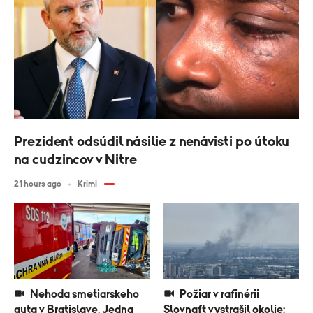
Prezident odsúdil násilie z nenávisti po útoku
na cudzincov v Nitre
21 hours ago
Krimi
Nehoda smetiarskeho
Požiar v rafinérii
auta v Bratislave. Jedna
Slovnaft vystrašil okolie: