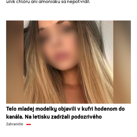
únik chlóru ani amoniaku sa nepotvrdil
Telo mladej modelky objavili v kufri hodenom do
kanála. Na letisku zadržali podozrivého
Zahraničie