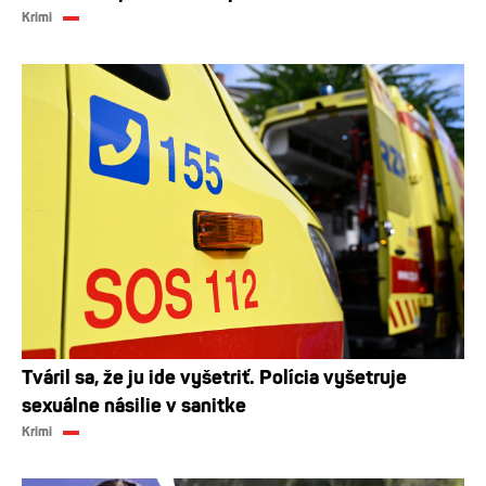
Krimi
Tváril sa, že ju ide vyšetriť. Polícia vyšetruje
sexuálne násilie v sanitke
Krimi