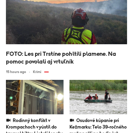
FOTO: Les pri Trstíne pohltili plamene. Na
pomoc povolali aj vrtuľník
15 hours ago
Krimi
Rodinný konflikt v
Osudové kúpanie pri
Krompachoch vyústil do
Kežmarku: Telo 39-ročného