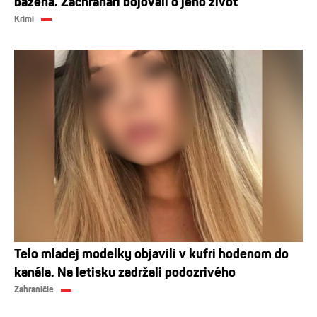
bazéna. Záchranári bojovali o jeho život
Krimi
Telo mladej modelky objavili v kufri hodenom do
kanála. Na letisku zadržali podozrivého
Zahraničie