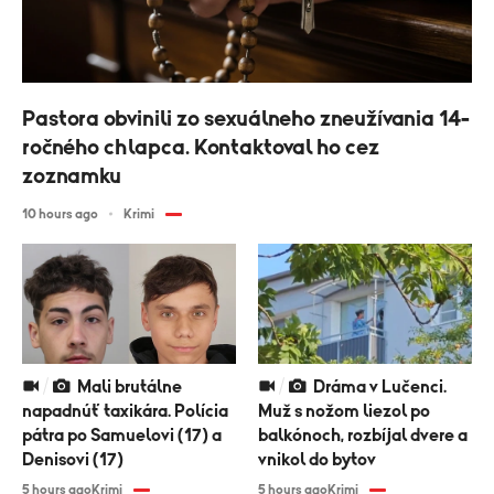
Pastora obvinili zo sexuálneho zneužívania 14-
ročného chlapca. Kontaktoval ho cez
zoznamku
10 hours ago
Krimi
Mali brutálne
Dráma v Lučenci.
napadnúť taxikára. Polícia
Muž s nožom liezol po
pátra po Samuelovi (17) a
balkónoch, rozbíjal dvere a
Denisovi (17)
vnikol do bytov
5 hours ago
Krimi
5 hours ago
Krimi