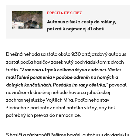
PREČÍTAJTE SI TIEŽ
Autobus zišiel z cesty do rokliny,
potvrdili najmenej 31 obetí
Dnešná nehoda sa stala okolo 9:30 a zájazdový autobus
zostal podľa hasičov zaseknutý pod viaduktom z dvoch
tretín.
"Zranenia utrpeli celkovo štyria cudzinci. Všetci
mali ľahké poranenia v podobe odrenín na horných a
dolných končatinách. Posádka im rany ošetrila,"
povedal
novinárom k dnešnej nehode hovorca juhočeskej
záchrannej služby Vojtěch Míra. Podľa neho stav
žiadneho z pacientov nebol natoľko vážny, aby bol
potrebný ich prevoz do nemocnice.
S hasiči a záchranáři řešíme havárii autobusu do viaduktu