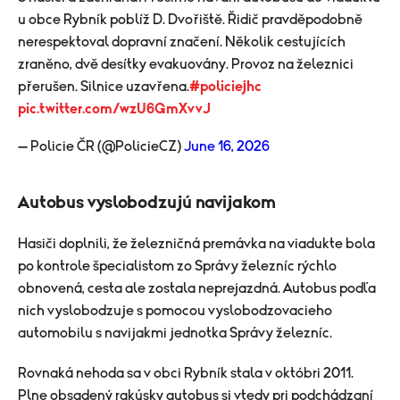
u obce Rybník poblíž D. Dvořiště. Řidič pravděpodobně
nerespektoval dopravní značení. Několik cestujících
zraněno, dvě desítky evakuovány. Provoz na železnici
přerušen. Silnice uzavřena.
#policiejhc
pic.twitter.com/wzU6GmXvvJ
— Policie ČR (@PolicieCZ)
June 16, 2026
Autobus vyslobodzujú navijakom
Hasiči doplnili, že železničná premávka na viadukte bola
po kontrole špecialistom zo Správy železníc rýchlo
obnovená, cesta ale zostala neprejazdná. Autobus podľa
nich vyslobodzuje s pomocou vyslobodzovacieho
automobilu s navijakmi jednotka Správy železníc.
Rovnaká nehoda sa v obci Rybník stala v októbri 2011.
Plne obsadený rakúsky autobus si vtedy pri podchádzaní