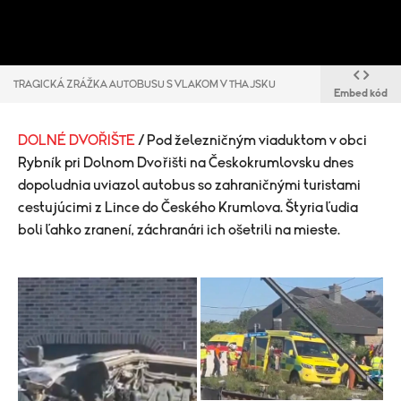
TRAGICKÁ ZRÁŽKA AUTOBUSU S VLAKOM V THAJSKU
Embed kód
DOLNÉ DVOŘIŠTE
/ Pod železničným viaduktom v obci
Rybník pri Dolnom Dvořišti na Českokrumlovsku dnes
dopoludnia uviazol autobus so zahraničnými turistami
cestujúcimi z Lince do Českého Krumlova. Štyria ľudia
boli ľahko zranení, záchranári ich ošetrili na mieste.