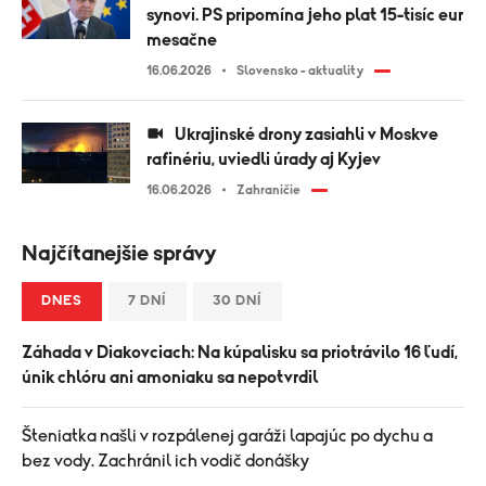
synovi. PS pripomína jeho plat 15-tisíc eur
mesačne
16.06.2026
Slovensko - aktuality
Ukrajinské drony zasiahli v Moskve
rafinériu, uviedli úrady aj Kyjev
16.06.2026
Zahraničie
Najčítanejšie správy
DNES
7 DNÍ
30 DNÍ
Záhada v Diakovciach: Na kúpalisku sa priotrávilo 16 ľudí,
únik chlóru ani amoniaku sa nepotvrdil
Šteniatka našli v rozpálenej garáži lapajúc po dychu a
bez vody. Zachránil ich vodič donášky