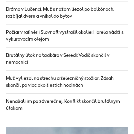
Dráma v Lučenci. Muž s nožom liezol po balkónoch,
rozbíjal dvere a vnikol do bytov
Požiar v rafinérii Slovnaft vystrašil okolie: Horela nádrž s
vykurovacím olejom
Brutálny útok na taxikára v Seredi: Vodič skončil v
nemocnici
Muž vyliezol na strechu a železničný stožiar. Zásah
skončil po viac ako šiestich hodinách
Nenaliali im po záverečnej. Konflikt skončil brutálnym
útokom