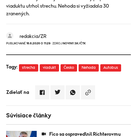
viaduktu utrhol strechu. Nehoda si vyžiadala 30
zranených.
redakcia/ZR
PUBLIKOVANÉ
16.6.2026 O 11:29
· ZDROJ
NOVINY.SK/ČTK
Tagy:
strecha
viadukt
Česko
Nehoda
Autobus
Zdielať na
Súvisiace články
Fico sa ospravedlnil Richterovmu