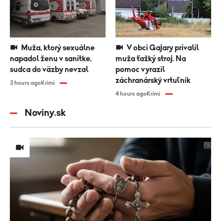
Muža, ktorý sexuálne
V obci Gajary privalil
napadol ženu v sanitke,
muža ťažký stroj. Na
sudca do väzby nevzal
pomoc vyrazil
záchranárský vrtuľník
3 hours ago
Krimi
4 hours ago
Krimi
Noviny.sk