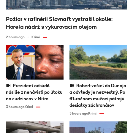
Požiar v rafinérii Slovnaft vystrašil okolie:
Horela nádrž s vykurovacím olejom
2 hours ago
Krimi
Prezident odsúdil
Robert vošiel do Dunaja
násilie z nenávisti po útoku
a odvtedy je nezvestný. Po
na cudzincov v Nitre
61-ročnom mužovi pátrajú
desiatky záchranárov
3 hours ago
Krimi
3 hours ago
Krimi