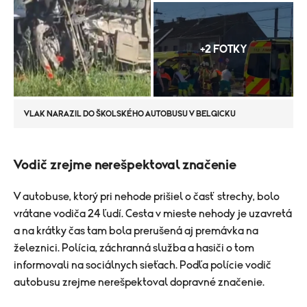
+2 FOTKY
VLAK NARAZIL DO ŠKOLSKÉHO AUTOBUSU V BELGICKU
Vodič zrejme nerešpektoval značenie
V autobuse, ktorý pri nehode prišiel o časť strechy, bolo
vrátane vodiča 24 ľudí. Cesta v mieste nehody je uzavretá
a na krátky čas tam bola prerušená aj premávka na
železnici. Polícia, záchranná služba a hasiči o tom
informovali na sociálnych sieťach.
Podľa polície vodič
autobusu zrejme nerešpektoval dopravné značenie.