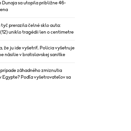
 Dunaja sa utopila približne 46-
žena
tyč prerazila čelné sklo auta:
(12) uniklo tragédii len o centimetre
sa, že ju ide vyšetriť. Polícia vyšetruje
e násilie v bratislavskej sanitke
v prípade záhadného zmiznutia
v Egypte? Podľa vyšetrovateľov sa