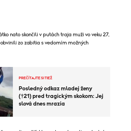
átko nato skončili v putách traja muži vo veku 27,
h obvinili zo zabitia s vedomím možných
PREČÍTAJTE SI TIEŽ
Posledný odkaz mladej ženy
(†21) pred tragickým skokom: Jej
slová dnes mrazia