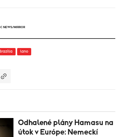
BC NEWS/MIRROR
Brazília
lano
Odhalené plány Hamasu na
útok v Európe: Nemeckí