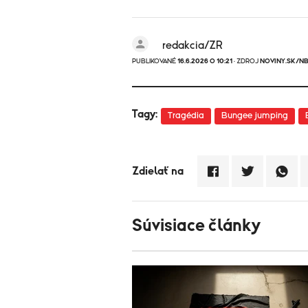
redakcia/ZR
PUBLIKOVANÉ
16.6.2026 O 10:21
· ZDROJ
NOVINY.SK/N
Tagy:
Tragédia
Bungee jumping
Zdielať na
Súvisiace články