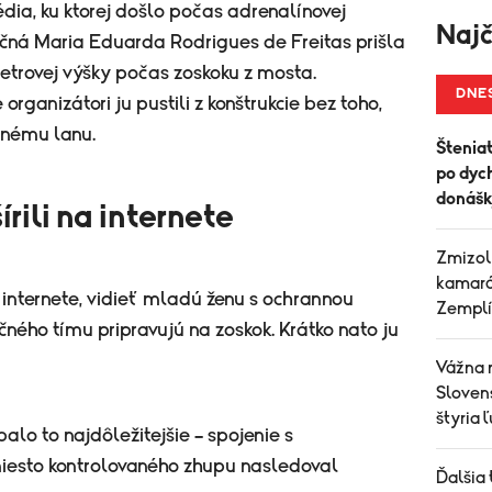
gédia, ku ktorej došlo počas adrenalínovej
Najč
ročná Maria Eduarda Rodrigues de Freitas prišla
etrovej výšky počas zoskoku z mosta.
DNE
organizátori ju pustili z konštrukcie bez toho,
tnému lanu.
Šteniat
po dych
donášk
rili na internete
Zmizol
kamará
a internete, vidieť mladú ženu s ochrannou
Zemplí
čného tímu pripravujú na zoskok. Krátko nato ju
Vážna 
Slovens
štyria 
alo to najdôležitejšie – spojenie s
sto kontrolovaného zhupu nasledoval
Ďalšia