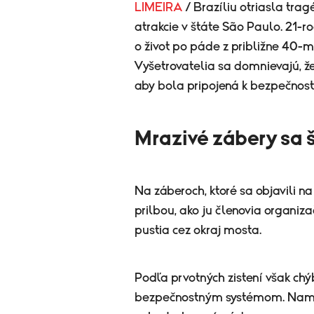
LIMEIRA
/ Brazíliu otriasla tra
atrakcie v štáte São Paulo. 21-
o život po páde z približne 40-m
Vyšetrovatelia sa domnievajú, že 
aby bola pripojená k bezpečnos
Mrazivé zábery sa ší
Na záberoch, ktoré sa objavili n
prilbou, ako ju členovia organiza
pustia cez okraj mosta.
Podľa prvotných zistení však chýb
bezpečnostným systémom. Namie