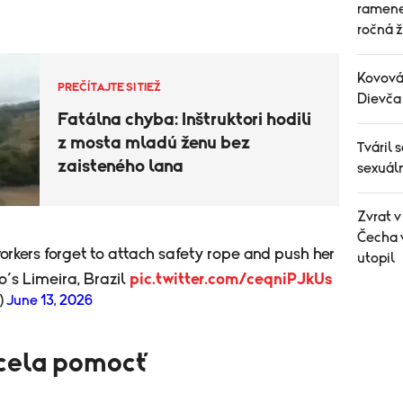
ramene
ročná 
Kovová 
PREČÍTAJTE SI TIEŽ
Dievča 
Fatálna chyba: Inštruktori hodili
z mosta mladú ženu bez
Tváril 
zaisteného lana
sexuáln
Zvrat 
Čecha 
orkers forget to attach safety rope and push her
utopil
’s Limeira, Brazil
pic.twitter.com/ceqniPJkUs
)
June 13, 2026
hcela pomocť