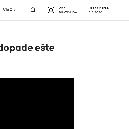
25°
JOZEFÍNA
VIAC
BRATISLAVA
6.8.2026
o dopade ešte