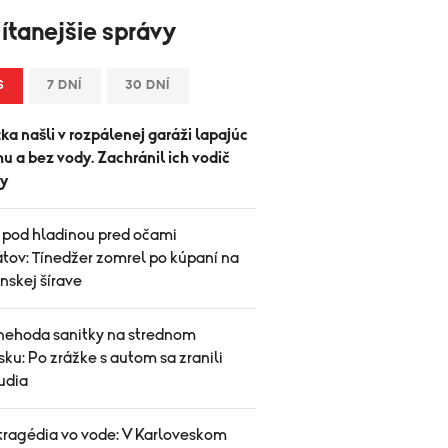
ítanejšie správy
S
7 DNÍ
30 DNÍ
ka našli v rozpálenej garáži lapajúc
u a bez vody. Zachránil ich vodič
y
 pod hladinou pred očami
tov: Tínedžer zomrel po kúpaní na
nskej šírave
nehoda sanitky na strednom
ku: Po zrážke s autom sa zranili
ľudia
 tragédia vo vode: V Karloveskom