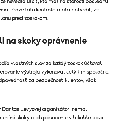
 že nevedia určiť, kto mal na starosti poslednú
ia. Práve táto kontrola mala potvrdiť, že
 lanu pred zoskokom.
i na skoky oprávnenie
podľa vlastných slov za každý zoskok účtoval
everovanie výstroja vykonával celý tím spoločne.
odpovednosť za bezpečnosť klientov, však
y Dantas Levyovej organizátori nemali
erčné skoky a ich pôsobenie v lokalite bolo