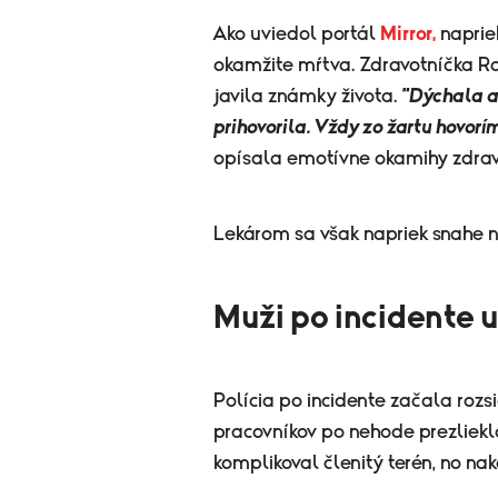
Ako uviedol portál
Mirror,
naprie
okamžite mŕtva. Zdravotníčka R
javila známky života.
"Dýchala a
prihovorila. Vždy zo žartu hovorí
opísala emotívne okamihy zdravo
Lekárom sa však napriek snahe ne
Muži po incidente u
Polícia po incidente začala rozs
pracovníkov po nehode prezlieklo
komplikoval členitý terén, no nako