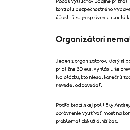
Počas výsluchov údajne priznali,
kontrolu bezpečnostného vybaven
účastníčka je správne pripnutá k
Organizátori nemal
Jeden z organizátorov, ktorý si 
približne 30 eur, vyhlásil, že pr
Na otázku, kto niesol konečnú z
nevedel odpovedať.
Podľa brazílskej političky Andre
oprávnenie využívať most na kom
problematické už dlhší čas.