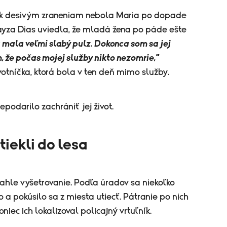
k desivým zraneniam nebola Maria po dopade
ayza Dias uviedla, že mladá žena po páde ešte
 mala veľmi slabý pulz. Dokonca som sa jej
m, že počas mojej služby nikto nezomrie,"
tníčka, ktorá bola v ten deň mimo služby.
podarilo zachrániť jej život.
tiekli do lesa
iahle vyšetrovanie. Podľa úradov sa niekoľko
 a pokúsilo sa z miesta utiecť. Pátranie po nich
niec ich lokalizoval policajný vrtuľník.