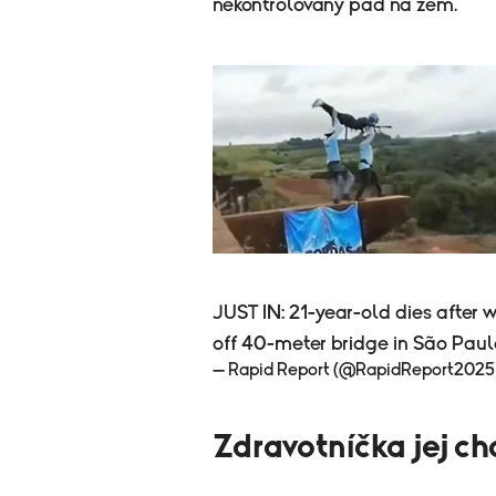
nekontrolovaný pád na zem.
JUST IN: 21-year-old dies after w
off 40-meter bridge in São Paulo
— Rapid Report (@RapidReport2025
Zdravotníčka jej c