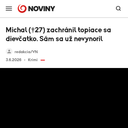
Michal (†27) zachránil topiace sa
dievčatko. Sám sa už nevynoril
redakcia/VN
3.6.2026
Krimi