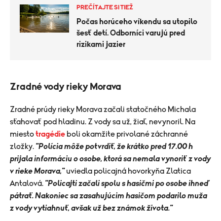
PREČÍTAJTE SI TIEŽ
Počas horúceho víkendu sa utopilo
šesť detí. Odborníci varujú pred
rizikami jazier
Zradné vody rieky Morava
Zradné prúdy rieky Morava začali statočného Michala
sťahovať pod hladinu. Z vody sa už, žiaľ, nevynoril. Na
miesto
tragédie
boli okamžite privolané záchranné
zložky.
"Polícia môže potvrdiť, že krátko pred 17.00 h
prijala informáciu o osobe, ktorá sa nemala vynoriť z vody
v rieke Morava,"
uviedla policajná hovorkyňa Zlatica
Antalová.
"Policajti začali spolu s hasičmi po osobe ihneď
pátrať. Nakoniec sa zasahujúcim hasičom podarilo muža
z vody vytiahnuť, avšak už bez známok života."