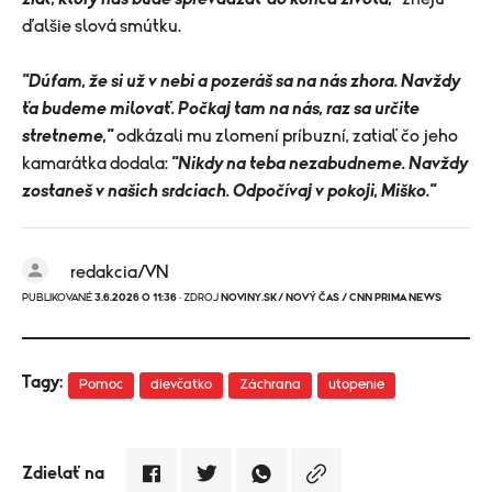
ďalšie slová smútku.
"Dúfam, že si už v nebi a pozeráš sa na nás zhora. Navždy
ťa budeme milovať. Počkaj tam na nás, raz sa určite
stretneme,"
odkázali mu zlomení príbuzní, zatiaľ čo jeho
kamarátka dodala:
"Nikdy na teba nezabudneme. Navždy
zostaneš v našich srdciach. Odpočívaj v pokoji, Miško."
redakcia/VN
PUBLIKOVANÉ
3.6.2026 O 11:36
· ZDROJ
NOVINY.SK/ NOVÝ ČAS / CNN PRIMA NEWS
Tagy:
Pomoc
dievčatko
Záchrana
utopenie
Zdielať na