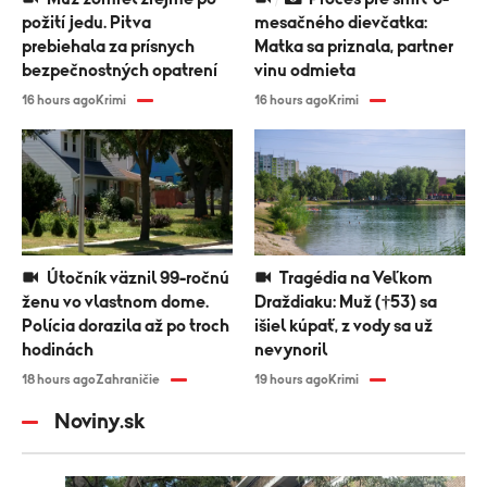
požití jedu. Pitva
mesačného dievčatka:
prebiehala za prísnych
Matka sa priznala, partner
bezpečnostných opatrení
vinu odmieta
16 hours ago
Krimi
16 hours ago
Krimi
Útočník väznil 99-ročnú
Tragédia na Veľkom
ženu vo vlastnom dome.
Draždiaku: Muž (†53) sa
Polícia dorazila až po troch
išiel kúpať, z vody sa už
hodinách
nevynoril
18 hours ago
Zahraničie
19 hours ago
Krimi
Noviny.sk