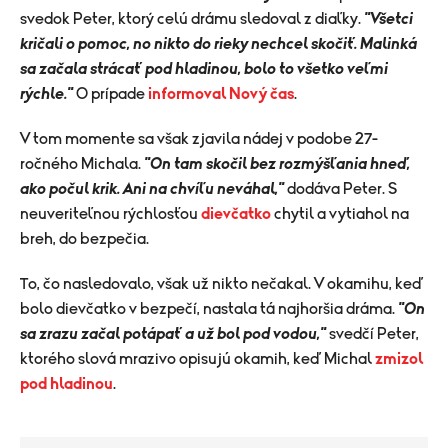
svedok Peter, ktorý celú drámu sledoval z diaľky.
"Všetci
kričali o pomoc, no nikto do rieky nechcel skočiť. Malinká
sa začala strácať pod hladinou, bolo to všetko veľmi
rýchle."
O prípade
informoval Nový čas
.
V tom momente sa však zjavila nádej v podobe 27-
ročného Michala.
"On tam skočil bez rozmýšľania hneď,
ako počul krik. Ani na chvíľu neváhal,"
dodáva Peter. S
neuveriteľnou rýchlosťou
dievčatko
chytil a vytiahol na
breh, do bezpečia.
To, čo nasledovalo, však už nikto nečakal. V okamihu, keď
bolo dievčatko v bezpečí, nastala tá najhoršia dráma.
"On
sa zrazu začal potápať a už bol pod vodou,"
svedčí Peter,
ktorého slová mrazivo opisujú okamih, keď Michal
zmizol
pod hladinou
.