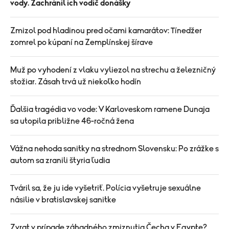
vody. Zachránil ich vodič donášky
Zmizol pod hladinou pred očami kamarátov: Tínedžer
zomrel po kúpaní na Zemplínskej šírave
Muž po vyhodení z vlaku vyliezol na strechu a železničný
stožiar. Zásah trvá už niekoľko hodín
Ďalšia tragédia vo vode: V Karloveskom ramene Dunaja
sa utopila približne 46-ročná žena
Vážna nehoda sanitky na strednom Slovensku: Po zrážke s
autom sa zranili štyria ľudia
Tváril sa, že ju ide vyšetriť. Polícia vyšetruje sexuálne
násilie v bratislavskej sanitke
Zvrat v prípade záhadného zmiznutia Čecha v Egypte?