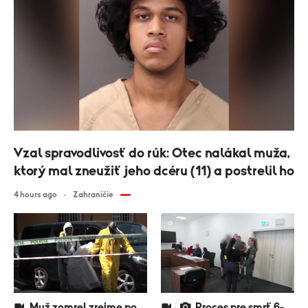
Vzal spravodlivosť do rúk: Otec nalákal muža,
ktorý mal zneužiť jeho dcéru (11) a postrelil ho
4 hours ago
Zahraničie
Muž zomrel zrejme po
Proces pre smrť 6-