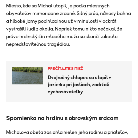
Miesto, kde sa Michal utopil, je podľa miestnych
obyvateľov mimoriadne zradné. Silný prúd, nánosy bahna
a hlboké jamy pod hladinou už v minulosti viackrát
vystrašili ľudí z okolia. Napriek tomu nikto nečakal, že
práve hrdinský čin mladého muža sa skončí takouto
nepredstaviteľnou tragédiou.
PREČÍTAJTE SI TIEŽ
Dvojročný chlapec sa utopil v
jazierku pri jasliach, zadržali
vychovávateľky
Spomienka na hrdinu s obrovským srdcom
Michalova obeta zasiahla nielen jeho rodinu a priateľov,