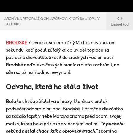
ARCHÍVNA REPORTÁŽ O CHLAPČEKOVI, KTORÝ SA UTOPIL V
JAZIERKU
Embed kód
BRODSKÉ
/ Dvadsaťsedemročný Michal neváhal ani
sekundu, keď počul zúfalý krik a uvidel topiace sa
päťročné dievčatko. Skočil do zradných vôd pri obci
Brodské neďaleko českých hraníc a dieťa zachránil, no
sám sa už na hladinu nevynoril.
Odvaha, ktorá ho stála život
Bola to chvíľa zúfalstva a hrôzy, ktorá sa v piatok
podvečer odohrala pri obci Brodské. Päťročné dievčatko
sa začalo topiť v rieke Morava priamo pred očami svojej
matky, ktorá bola pri rieke s viacerými deťmi.
"V priebehu
sekúnd nastal chaos, krik a obrovský strach,"
spomína