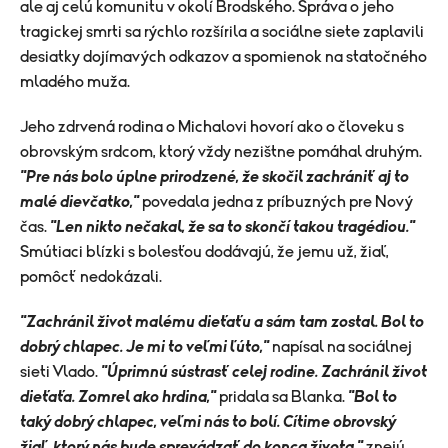
ale aj celú komunitu v okolí Brodského. Správa o jeho
tragickej smrti sa rýchlo rozšírila a sociálne siete zaplavili
desiatky dojímavých odkazov a spomienok na statočného
mladého muža.
Jeho zdrvená rodina o Michalovi hovorí ako o človeku s
obrovským srdcom, ktorý vždy nezištne pomáhal druhým.
"Pre nás bolo úplne prirodzené, že skočil zachrániť aj to
malé dievčatko,"
povedala jedna z príbuzných pre Nový
čas.
"Len nikto nečakal, že sa to skončí takou tragédiou."
Smútiaci blízki s bolesťou dodávajú, že jemu už, žiaľ,
pomôcť nedokázali.
"Zachránil život malému dieťaťu a sám tam zostal. Bol to
dobrý chlapec. Je mi to veľmi ľúto,"
napísal na sociálnej
sieti Vlado.
"Úprimnú sústrasť celej rodine. Zachránil život
dieťaťa. Zomrel ako hrdina,"
pridala sa Blanka.
"Bol to
taký dobrý chlapec, veľmi nás to bolí. Cítime obrovský
žiaľ, ktorý nás bude sprevádzať do konca života,"
znejú