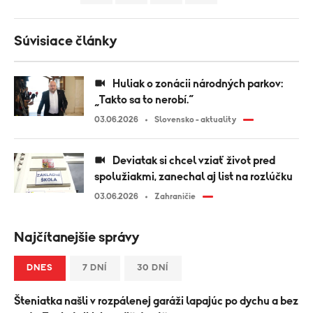
Súvisiace články
Huliak o zonácii národných parkov:
„Takto sa to nerobí.“
03.06.2026
Slovensko - aktuality
Deviatak si chcel vziať život pred
spolužiakmi, zanechal aj list na rozlúčku
03.06.2026
Zahraničie
Najčítanejšie správy
DNES
7 DNÍ
30 DNÍ
Šteniatka našli v rozpálenej garáži lapajúc po dychu a bez