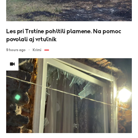
Les pri Trstíne pohltili plamene. Na pomoc
povolali aj vrtuľník
9 hours ago
Krimi