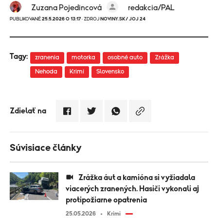
Zuzana Pojedincová
redakcia/PAL
PUBLIKOVANÉ
25.5.2026 O 13:17
· ZDROJ
NOVINY.SK/ JOJ 24
Tagy:
zranenia
motorka
osobné auto
Zrážka
Nehoda
Krimi
Slovensko
Zdielať na
Súvisiace články
Zrážka áut a kamióna si vyžiadala
viacerých zranených. Hasiči vykonali aj
protipožiarne opatrenia
25.05.2026
Krimi