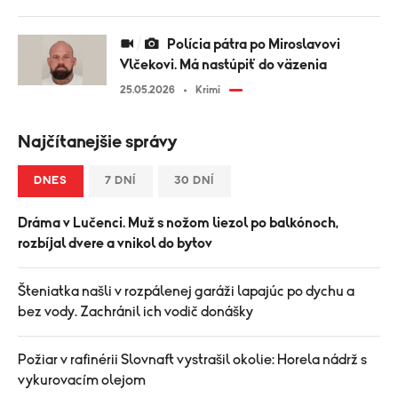
Polícia pátra po Miroslavovi
Vlčekovi. Má nastúpiť do väzenia
25.05.2026
Krimi
Najčítanejšie správy
DNES
7 DNÍ
30 DNÍ
Dráma v Lučenci. Muž s nožom liezol po balkónoch,
rozbíjal dvere a vnikol do bytov
Šteniatka našli v rozpálenej garáži lapajúc po dychu a
bez vody. Zachránil ich vodič donášky
Požiar v rafinérii Slovnaft vystrašil okolie: Horela nádrž s
vykurovacím olejom