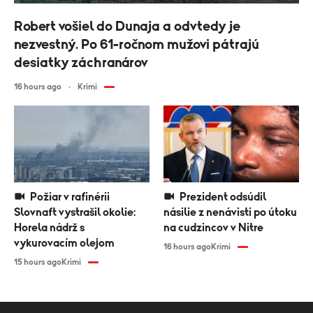
Robert vošiel do Dunaja a odvtedy je
nezvestný. Po 61-ročnom mužovi pátrajú
desiatky záchranárov
16 hours ago
Krimi
Požiar v rafinérii
Prezident odsúdil
Slovnaft vystrašil okolie:
násilie z nenávisti po útoku
Horela nádrž s
na cudzincov v Nitre
vykurovacím olejom
16 hours ago
Krimi
15 hours ago
Krimi