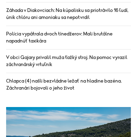
Záhada v Diakovciach: Na kúpalisku sa priotrávilo 16 ľudí,
únik chlóru ani amoniaku sa nepotvrdil
Polícia vypátrala dvoch tínedžerov: Mali brutálne
napadnúť taxikára
V obci Gajary privalil muža ťažký stroj. Na pomoc vyrazil
záchranárský vrtuľník
Chlapca (4) našli bezvládne ležať na hladine bazéna.
Záchranári bojovali o jeho život