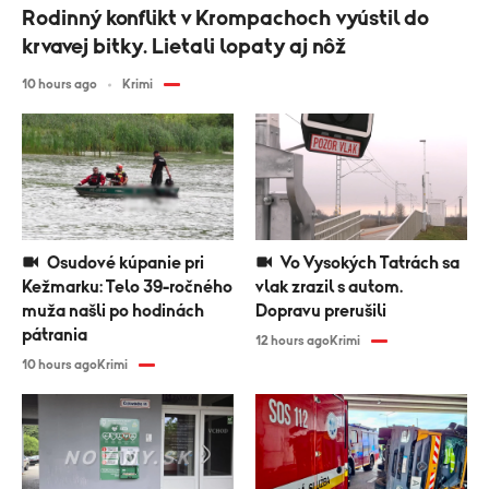
Rodinný konflikt v Krompachoch vyústil do
krvavej bitky. Lietali lopaty aj nôž
10 hours ago
Krimi
Osudové kúpanie pri
Vo Vysokých Tatrách sa
Kežmarku: Telo 39-ročného
vlak zrazil s autom.
muža našli po hodinách
Dopravu prerušili
pátrania
12 hours ago
Krimi
10 hours ago
Krimi