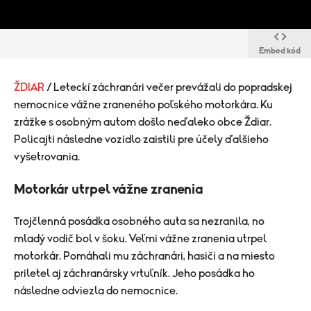
Embed kód
ŽDIAR
/ Leteckí záchranári večer prevážali do popradskej
nemocnice vážne zraneného poľského motorkára. Ku
zrážke s osobným autom došlo neďaleko obce Ždiar.
Policajti následne vozidlo zaistili pre účely ďalšieho
vyšetrovania.
Motorkár utrpel vážne zranenia
Trojčlenná posádka osobného auta sa nezranila, no
mladý vodič bol v šoku. Veľmi vážne zranenia utrpel
motorkár. Pomáhali mu záchranári, hasiči a na miesto
priletel aj záchranársky vrtuľník. Jeho posádka ho
následne odviezla do nemocnice.