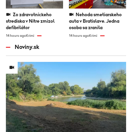
Zo zdravotníckeho
Nehoda smetiarskeho
strediska v Nitre zmizol
auta v Bratislave. Jedna
defibrilátor
osoba sa zranila
14 hours ago
Krimi
14 hours ago
Krimi
Noviny.sk