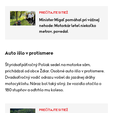
PREČÍTAJTE SI TIEŽ
Minister Migaľ pomáhal pri vážnej
nehode: Motorkár letel niekoľko
metrov, povedal
Auto išlo v protismere
Štyridsaťpäťročný Poliak sedel na motorke sám,
prichádzal od obce Ždiar. Osobné auto išlo v protismere.
Dvadsaťročný vodič odrazu vošiel do jazdnej dráhy
motocyklistu. Náraz bol taký silný, že vozidlo otočilo o
180 stupňov a odtrhlo mu koleso.
PREČÍTAJTE SI TIEŽ