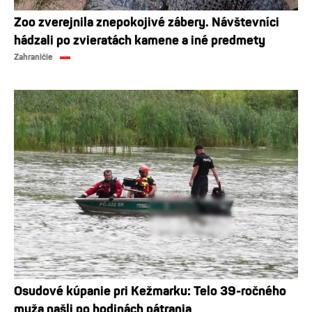
Zoo zverejnila znepokojivé zábery. Návštevníci
hádzali po zvieratách kamene a iné predmety
Zahraničie
Osudové kúpanie pri Kežmarku: Telo 39-ročného
muža našli po hodinách pátrania