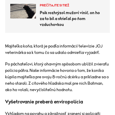
PREČÍTAJTE SI TIEŽ
Psík rozhrýzol mužovi vinič, on ho
za to bil a strieľal po ňom
vzduchovkou
Majiteľka koňa, ktorá je podľa informácií televízie JOJ
veterinárka sa k tomu čo sa udialo odmietla vyjadriť.
Po páchateľovi, ktorý ohavným spôsobom ublížil zvieraťu
polícia pátra. Naše informácie hovoria o tom, že koníka
kúpila majiteľka pre svoju 8-ročnú dcérku a príkladne sa o
neho starali. Z citového hľadiska mal pre nich Batman,
ako ho volali, nevyčísliteľnú hodnotu.
Vyšetrovanie preberá enviropolícia
Vzhľadom na povahu a závažnosť zranení si policajti