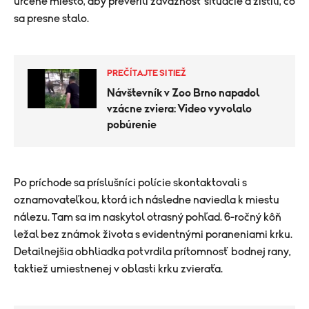
určené miesto, aby preverili závažnosť situácie a zistili, čo
sa presne stalo.
PREČÍTAJTE SI TIEŽ
Návštevník v Zoo Brno napadol
vzácne zviera: Video vyvolalo
pobúrenie
Po príchode sa príslušníci polície skontaktovali s
oznamovateľkou, ktorá ich následne naviedla k miestu
nálezu. Tam sa im naskytol otrasný pohľad. 6-ročný kôň
ležal bez známok života s evidentnými poraneniami krku.
Detailnejšia obhliadka potvrdila prítomnosť bodnej rany,
taktiež umiestnenej v oblasti krku zvieraťa.