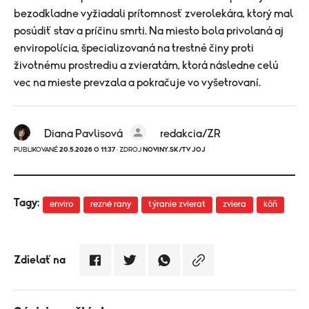
bezodkladne vyžiadali prítomnosť zverolekára, ktorý mal
posúdiť stav a príčinu smrti. Na miesto bola privolaná aj
enviropolícia, špecializovaná na trestné činy proti
životnému prostrediu a zvieratám, ktorá následne celú
vec na mieste prevzala a pokračuje vo vyšetrovaní.
Diana Pavlisová
redakcia/ZR
PUBLIKOVANÉ
20.5.2026 O 11:37
· ZDROJ
NOVINY.SK/TV JOJ
Tagy:
enviro
rezné rany
týranie zvierat
zviera
kôň
Zdielať na