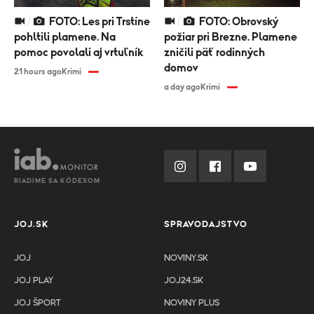
FOTO: Les pri Trstíne
FOTO: Obrovský
pohltili plamene. Na
požiar pri Brezne. Plamene
pomoc povolali aj vrtuľník
zničili päť rodinných
domov
21 hours ago
Krimi
a day ago
Krimi
RIADIME SA KÓDEXOM
JOJ.SK
SPRAVODAJSTVO
JOJ
NOVINY.SK
JOJ PLAY
JOJ24.SK
JOJ ŠPORT
NOVINY PLUS