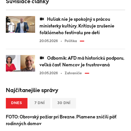
Súvisiace články
Huliak nie je spokojný s prácou
ministerky kultúry. Kritizuje zrušenie
folklórneho festivalu pre deti
20.05.2026
Politika
Odborník: AFD má historickú podporu,
veľká časť Nemcov je frustrovaná
20.05.2026
Zahraničie
Najčítanejšie správy
DNES
7 DNÍ
30 DNÍ
FOTO: Obrovský požiar pri Brezne. Plamene zničili päť
rodinných domov