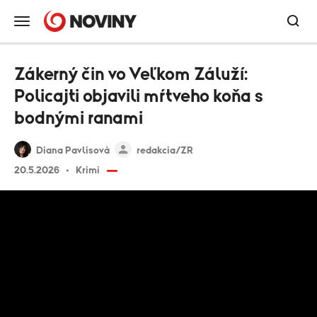
Zákerný čin vo Veľkom Záluží:
Policajti objavili mŕtveho koňa s
bodnými ranami
Diana Pavlisová
redakcia/ZR
20.5.2026
Krimi