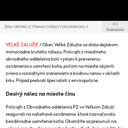
ŽENU OBVINILI Z TÝRANIA ZVIERAT V DOLNOM OHAJI
Embed kód
VEĽKĚ ZÁLUŽIE
/ Obec Veľké Zálužie sa stala dejiskom
mimoriadne krutého nálezu. Policajti z miestneho
obvodného oddelenia boli vyslaní k prevereniu
oznámenia o usmrtení koňa, pričom na mieste objavili
zviera s rozsiahlymi zraneniami a bodnou ranou v oblasti
krku. Prípad prebrali špecialisti z enviropolície.
​Desivý nález na mieste činu
Policajti z Obvodného oddelenia PZ vo Veľkom Záluží
reagovali na naliehavé oznámenie, ktoré naznačovalo
bezdôvodné usmrtenie koňa. Okamžite sa presunuli na