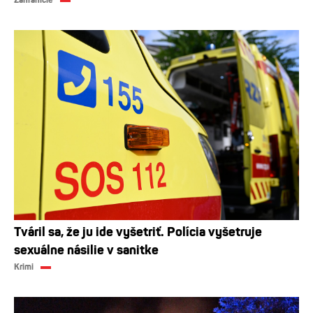
Zahraničie
Tváril sa, že ju ide vyšetriť. Polícia vyšetruje
sexuálne násilie v sanitke
Krimi