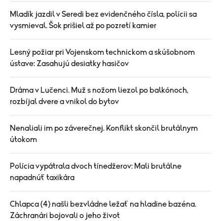
Mladík jazdil v Seredi bez evidenčného čísla, polícii sa
vysmieval. Šok prišiel až po pozretí kamier
Lesný požiar pri Vojenskom technickom a skúšobnom
ústave: Zasahujú desiatky hasičov
Dráma v Lučenci. Muž s nožom liezol po balkónoch,
rozbíjal dvere a vnikol do bytov
Nenaliali im po záverečnej. Konflikt skončil brutálnym
útokom
Polícia vypátrala dvoch tínedžerov: Mali brutálne
napadnúť taxikára
Chlapca (4) našli bezvládne ležať na hladine bazéna.
Záchranári bojovali o jeho život