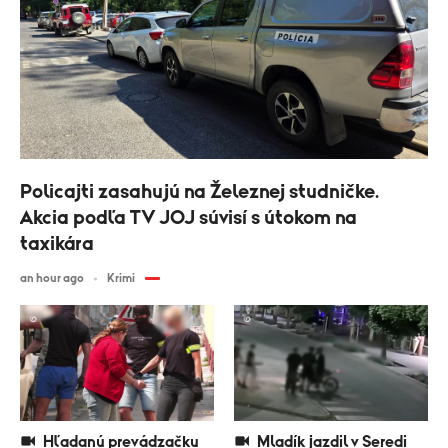
Policajti zasahujú na Železnej studničke.
Akcia podľa TV JOJ súvisí s útokom na
taxikára
an hour ago
Krimi
Hľadanú prevádzačku
Mladík jazdil v Seredi