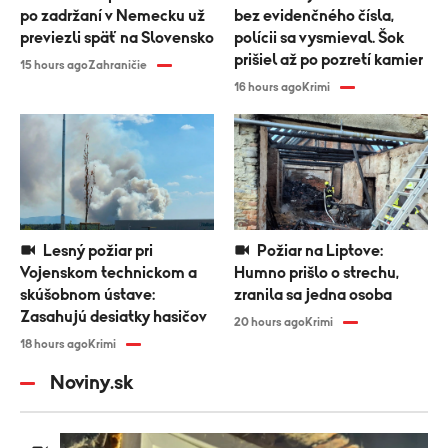
po zadržaní v Nemecku už
bez evidenčného čísla,
previezli späť na Slovensko
polícii sa vysmieval. Šok
prišiel až po pozretí kamier
15 hours ago
Zahraničie
16 hours ago
Krimi
Lesný požiar pri
Požiar na Liptove:
Vojenskom technickom a
Humno prišlo o strechu,
skúšobnom ústave:
zranila sa jedna osoba
Zasahujú desiatky hasičov
20 hours ago
Krimi
18 hours ago
Krimi
Noviny.sk