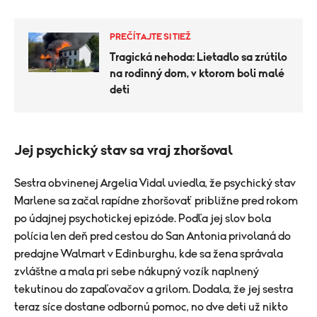
PREČÍTAJTE SI TIEŽ
Tragická nehoda: Lietadlo sa zrútilo
na rodinný dom, v ktorom boli malé
deti
Jej psychický stav sa vraj zhoršoval
Sestra obvinenej Argelia Vidal uviedla, že psychický stav
Marlene sa začal rapídne zhoršovať približne pred rokom
po údajnej psychotickej epizóde. Podľa jej slov bola
polícia len deň pred cestou do San Antonia privolaná do
predajne Walmart v Edinburghu, kde sa žena správala
zvláštne a mala pri sebe nákupný vozík naplnený
tekutinou do zapaľovačov a grilom. Dodala, že jej sestra
teraz síce dostane odbornú pomoc, no dve deti už nikto