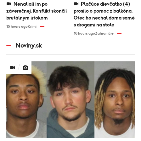
Nenaliali im po
Plačúce dievčatko (4)
záverečnej. Konflikt skončil
prosilo o pomoc z balkóna.
brutálnym útokom
Otec ho nechal doma samé
s drogami na stole
15 hours ago
Krimi
16 hours ago
Zahraničie
Noviny.sk