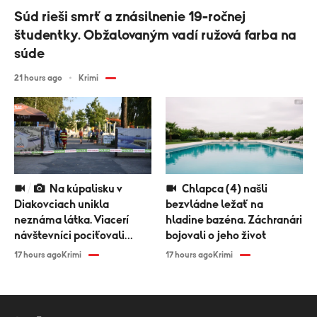
Súd rieši smrť a znásilnenie 19-ročnej
študentky. Obžalovaným vadí ružová farba na
súde
21 hours ago
Krimi
Na kúpalisku v
Chlapca (4) našli
Diakovciach unikla
bezvládne ležať na
neznáma látka. Viacerí
hladine bazéna. Záchranári
návštevníci pociťovali
bojovali o jeho život
zdravotné problémy
17 hours ago
Krimi
17 hours ago
Krimi