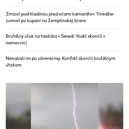
Zmizol pod hladinou pred očami kamarátov: Tínedžer
zomrel po kúpaní na Zemplínskej šírave
Brutálny útok na taxikára v Seredi: Vodič skončil v
nemocnici
Nenaliali im po záverečnej. Konflikt skončil brutálnym
útokom