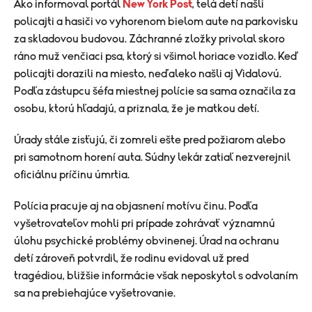
Ako informoval portál
New York Post
, telá detí našli
policajti a hasiči vo vyhorenom bielom aute na parkovisku
za skladovou budovou. Záchranné zložky privolal skoro
ráno muž venčiaci psa, ktorý si všimol horiace vozidlo. Keď
policajti dorazili na miesto, neďaleko našli aj Vidalovú.
Podľa zástupcu šéfa miestnej polície sa sama označila za
osobu, ktorú hľadajú, a priznala, že je matkou detí.
Úrady stále zisťujú, či zomreli ešte pred požiarom alebo
pri samotnom horení auta. Súdny lekár zatiaľ nezverejnil
oficiálnu príčinu úmrtia.
Polícia pracuje aj na objasnení motívu činu. Podľa
vyšetrovateľov mohli pri prípade zohrávať významnú
úlohu psychické problémy obvinenej. Úrad na ochranu
detí zároveň potvrdil, že rodinu evidoval už pred
tragédiou, bližšie informácie však neposkytol s odvolaním
sa na prebiehajúce vyšetrovanie.