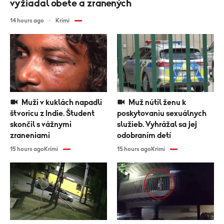
vyžiadal obete a zranených
14 hours ago
Krimi
Muži v kuklách napadli
Muž nútil ženu k
štvoricu z Indie. Študent
poskytovaniu sexuálnych
skončil s vážnymi
služieb. Vyhrážal sa jej
zraneniami
odobraním detí
15 hours ago
Krimi
15 hours ago
Krimi