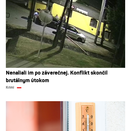
Nenaliali im po záverečnej. Konflikt skončil
brutálnym útokom
Krimi