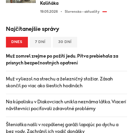
Kaliňáka
19.05.2026
Slovensko - aktuality
Najčítanejšie správy
DNES
7 DNÍ
30 DNÍ
Muž zomrel zrejme po požití jedu. Pitva prebiehala za
prísnych bezpečnostných opatrení
Muž vyliezol na strechu a železničný stožiar. Zásah
skončil po viac ako šiestich hodinách
Na kúpalisku v Diakovciach unikla neznáma látka. Viacerí
návštevníci pociťovali zdravotné problémy
Šteniatka našli v rozpálenej garáži lapajúc po dychu a
bez vody. Zachránil ich vodič donášky