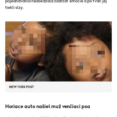
pojednávania nedokázala zadržať emócie a po tvári jej
tiekli slzy.
NEW YORK POST
Horiace auto našiel muž venčiaci psa