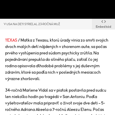
V USA NA DETI STRIEĽAL 23-ROČNÁ MUŽ
Embed kód
TEXAS
/ Matka z Texasu, ktorú úrady vinia zo smrti svojich
dvoch malých detí nájdených v zhorenom aute, sa počas
prvého vystúpenia pred súdom psychicky zrútila. Na
pojednávaní prepukla do silného plaču, zatiaľ čo jej
rodina opisovala dlhodobé problémy s jej duševným
zdravím, ktoré sa podľa nich v posledných mesiacoch
výrazne zhoršovali.
34-ročná Marlene Vidal sa v piatok postavila pred sudcu
len niekoľko hodín po tragédii v San Antoniu. Podľa
vyšetrovateľov mala pripraviť o život svoje dve deti – 5-
ročného Adriana Akeela a 7-ročnú Aleezu Elenu. Počas