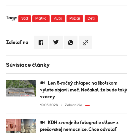
Tagy:
Súd
Matka
Auto
Požiar
Deti
Zdielať na
Súvisiace články
Len 6-ročný chlapec na školskom
výlete objavil meč. Nečakal, že bude taký
vzácny
19.05.2026
Zahraničie
KDH zverejnilo fotografie stĺpov z
prešovskej nemocnice. Chce odvolať