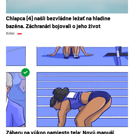
Chlapca (4) našli bezvládne ležať na hladine
bazéna. Záchranári bojovali o jeho život
Krimi
Zábery na výkon namiesto tela: Nový manuál