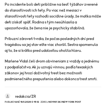
Po incidente boli deti približne na šesť týždňov zverené
do starostlivosti ich tety. Po viac než mesiaci v
starostlivosti tety rozhodli sociálne úrady, že matka môže
deti získať späť. Rodina s tým nesúhlasila a
upozorňovala, že žena nie je psychicky stabilná.
Príbuzní zároveň tvrdia, že počas posledných dní pred
tragédiou sa jej stav ešte viac zhoršil. Sestra spomenula
aj to, že si krátko pred udalosťou oholila hlavu.
Marlene Vidal čelí dvom obvineniam z vraždy a jednému
z podpaľačstva. Ak ju uznajú vinnou, podľa texaských
zákonov jej hrozí doživotný trest bez možnosti
podmienečného prepustenia alebo dokonca trest smrti.
redakcia/ZR
PUBLIKOVANÉ
19.5.2026 O 15:12
· ZDROJ
NOVINY.SK/NEW YORK POST