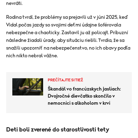
nevráti.
Rodina tvrdí, že problémy sa prejavili už v júni 2025, keď
Vidal počas jazdy so svojimi deťmi údajne šoférovala
nebezpečne a chaoticky. Zastavil ju až policajt. Príbuzní
následne žiadali úrady, aby situáciu riešili. Tvrdia, že sa
snažili upozorniť na nebezpečenstvo, no ich obavy podľa
nich nikto nebral vážne.
PREČÍTAJTE SI TIEŽ
Škandál vo francúzskych jasliach:
Dvojročné dievčatko skončilo v
nemocnici s alkoholom v krvi
Deti boli zverené do starostlivosti tety