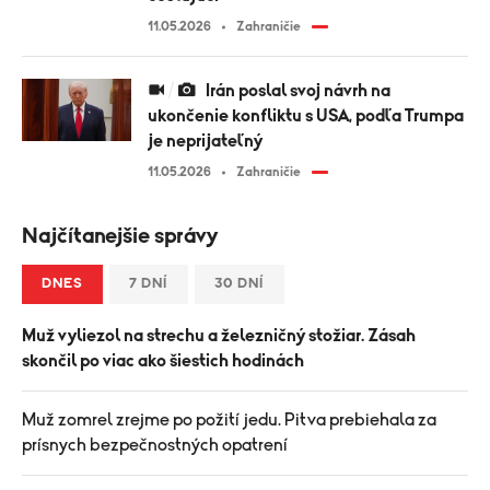
11.05.2026
Zahraničie
Irán poslal svoj návrh na
ukončenie konfliktu s USA, podľa Trumpa
je neprijateľný
11.05.2026
Zahraničie
Najčítanejšie správy
DNES
7 DNÍ
30 DNÍ
Muž vyliezol na strechu a železničný stožiar. Zásah
skončil po viac ako šiestich hodinách
Muž zomrel zrejme po požití jedu. Pitva prebiehala za
prísnych bezpečnostných opatrení