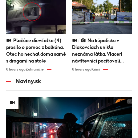
Plačúce dievčatko (4)
Na kúpalisku v
prosilo o pomoc z balkóna.
Diakovciach unikla
Otec ho nechal doma samé
neznáma látka. Viacerí
s drogami na stole
návštevníci pociťovali
zdravotné problémy
6 hours ago
Zahraničie
6 hours ago
Krimi
Noviny.sk