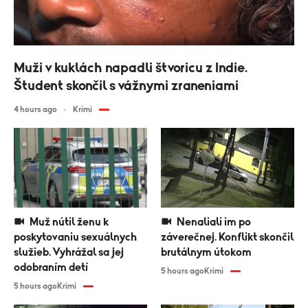
Muži v kuklách napadli štvoricu z Indie.
Študent skončil s vážnymi zraneniami
4 hours ago
Krimi
Muž nútil ženu k
Nenaliali im po
poskytovaniu sexuálnych
záverečnej. Konflikt skončil
služieb. Vyhrážal sa jej
brutálnym útokom
odobraním detí
5 hours ago
Krimi
5 hours ago
Krimi