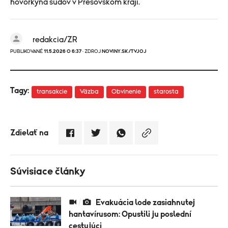
hovorkyňa súdov v Prešovskom kraji.
redakcia/ZR
PUBLIKOVANÉ
11.5.2026 O 6:37
· ZDROJ
NOVINY.SK/TVJOJ
Tagy:
transakcie
Väzba
Obvinenie
starosta
Zdielať na
Súvisiace články
Evakuácia lode zasiahnutej
hantavírusom: Opustili ju poslední
cestujúci