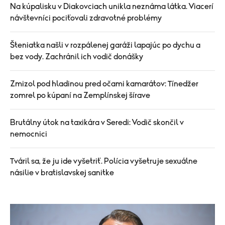
Na kúpalisku v Diakovciach unikla neznáma látka. Viacerí
návštevníci pociťovali zdravotné problémy
Šteniatka našli v rozpálenej garáži lapajúc po dychu a
bez vody. Zachránil ich vodič donášky
Zmizol pod hladinou pred očami kamarátov: Tínedžer
zomrel po kúpaní na Zemplínskej šírave
Brutálny útok na taxikára v Seredi: Vodič skončil v
nemocnici
Tváril sa, že ju ide vyšetriť. Polícia vyšetruje sexuálne
násilie v bratislavskej sanitke