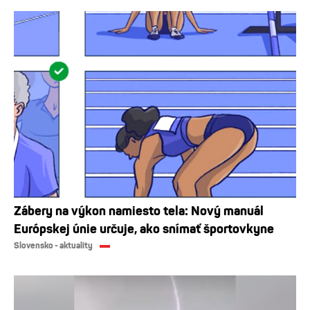
Zábery na výkon namiesto tela: Nový manuál
Európskej únie určuje, ako snímať športovkyne
Slovensko - aktuality