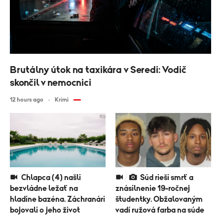
Brutálny útok na taxikára v Seredi: Vodič
skončil v nemocnici
12 hours ago
Krimi
Chlapca (4) našli
Súd rieši smrť a
bezvládne ležať na
znásilnenie 19-ročnej
hladine bazéna. Záchranári
študentky. Obžalovaným
bojovali o jeho život
vadí ružová farba na súde