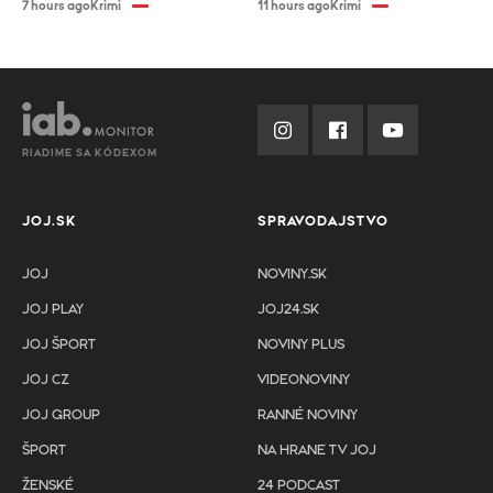
7 hours ago
Krimi
11 hours ago
Krimi
RIADIME SA KÓDEXOM
JOJ.SK
SPRAVODAJSTVO
JOJ
NOVINY.SK
JOJ PLAY
JOJ24.SK
JOJ ŠPORT
NOVINY PLUS
JOJ CZ
VIDEONOVINY
JOJ GROUP
RANNÉ NOVINY
ŠPORT
NA HRANE TV JOJ
ŽENSKÉ
24 PODCAST