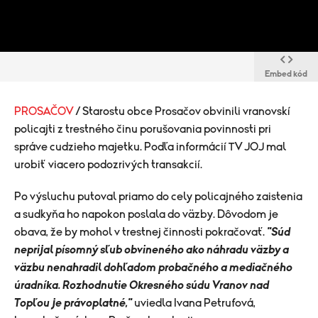
Embed kód
PROSAČOV
/ Starostu obce Prosačov obvinili vranovskí
policajti z trestného činu porušovania povinnosti pri
správe cudzieho majetku. Podľa informácií TV JOJ mal
urobiť viacero podozrivých transakcií.
​Po výsluchu putoval priamo do cely policajného zaistenia
a sudkyňa ho napokon poslala do väzby. Dôvodom je
obava, že by mohol v trestnej činnosti pokračovať.
"Súd
neprijal písomný sľub obvineného ako náhradu väzby a
väzbu nenahradil dohľadom probačného a mediačného
úradníka. Rozhodnutie Okresného súdu Vranov nad
Topľou je právoplatné,"
uviedla Ivana Petrufová,