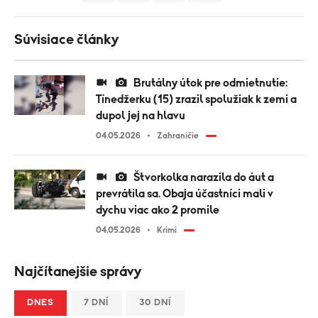
Súvisiace články
Brutálny útok pre odmietnutie:
Tínedžerku (15) zrazil spolužiak k zemi a
dupol jej na hlavu
04.05.2026
Zahraničie
Štvorkolka narazila do áut a
prevrátila sa. Obaja účastníci mali v
dychu viac ako 2 promile
04.05.2026
Krimi
Najčítanejšie správy
DNES
7 DNÍ
30 DNÍ