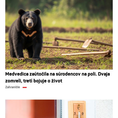
Medvedica zaútočila na súrodencov na poli. Dvaja
zomreli, tretí bojuje o život
Zahraničie