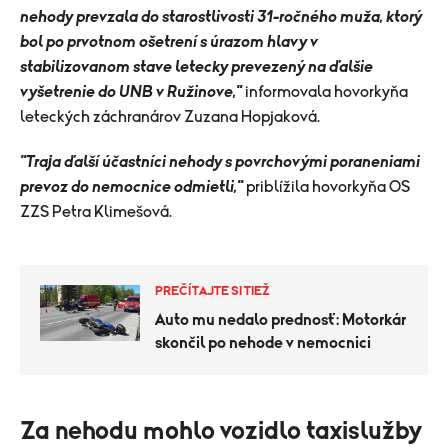
nehody prevzala do starostlivosti 31-ročného muža, ktorý
bol po prvotnom ošetrení s úrazom hlavy v
stabilizovanom stave letecky prevezený na ďalšie
vyšetrenie do UNB v Ružinove,"
informovala hovorkyňa
leteckých záchranárov Zuzana Hopjaková.
"Traja ďalší účastníci nehody s povrchovými poraneniami
prevoz do nemocnice odmietli,"
priblížila hovorkyňa OS
ZZS Petra Klimešová.
PREČÍTAJTE SI TIEŽ
Auto mu nedalo prednosť: Motorkár
skončil po nehode v nemocnici
Za nehodu mohlo vozidlo taxislužby