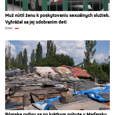
Muž nútil ženu k poskytovaniu sexuálnych služieb.
Vyhrážal sa jej odobraním detí
Krimi
Rómske rodiny sa po krátkom pobyte v Maďarsku