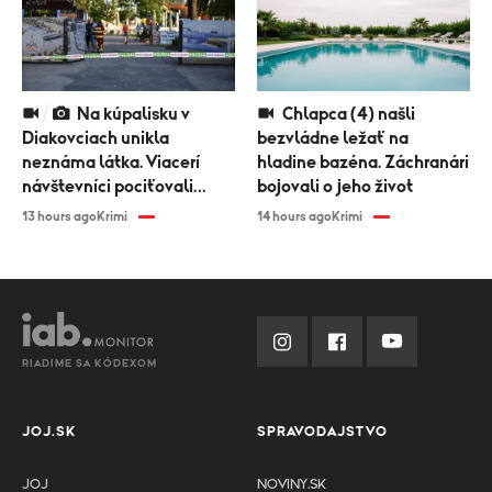
Na kúpalisku v
Chlapca (4) našli
Diakovciach unikla
bezvládne ležať na
neznáma látka. Viacerí
hladine bazéna. Záchranári
návštevníci pociťovali
bojovali o jeho život
zdravotné problémy
13 hours ago
Krimi
14 hours ago
Krimi
RIADIME SA KÓDEXOM
JOJ.SK
SPRAVODAJSTVO
JOJ
NOVINY.SK