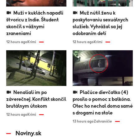
Muži v kuklách napadli
Muž nútil ženu k
štvoricu z Indie. Študent
poskytovaniu sexuálnych
skončil s vážnymi
služieb. Vyhrážal sa jej
zraneniami
odobraním detí
12 hours ago
Krimi
12 hours ago
Krimi
Nenaliali im po
Plačúce dievčatko (4)
záverečnej. Konflikt skončil
prosilo o pomoc z balkóna.
brutálnym útokom
Otec ho nechal doma samé
s drogami na stole
12 hours ago
Krimi
13 hours ago
Zahraničie
Noviny.sk