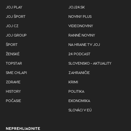
JOJ PLAY
JOJ24.SK
JOJ ŠPORT
NOVINY PLUS
JOJ CZ
VIDEONOVINY
JOJ GROUP
RANNÉ NOVINY
ŠPORT
NA HRANE TV JOJ
ŽENSKÉ
24 PODCAST
TOPSTAR
SLOVENSKO - AKTUALITY
SME CHLAPI
ZAHRANIČIE
ZDRAVIE
KRIMI
HISTORY
POLITIKA
POČASIE
EKONOMIKA
SLOVÁCI V EÚ
NEPREHLIADNITE