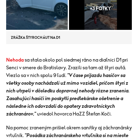
+3 FOTKY
ZRÁŽKA ŠTYROCH ÁUT NA D1
Nehoda
sa stala okolo pol siedmej ráno na diaľnici D1 pri
Senci v smere do Bratislavy. Zrazili sa tam až štyri autá.
Viezlo sa v nich spolu 9 ľudí.
"V čase príjazdu hasičov sa
všetky osoby nachádzali už mimo vozidiel, pričom štyri z
nich utrpeli v dôsledku dopravnej nehody rôzne zranenia.
Zasahujúci hasiči im poskytli predlekárske ošetrenie a
následne ich odovzdali do opatery zdravotníckych
záchranárov,"
uviedol hovorca HaZZ Štefan Koči.
Na pomoc zraneným prišiel okrem sanitky aj záchranársky
vrtuľník.
"Posádka záchranárskeho vrtuľníka si na mieste