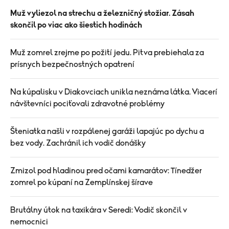
Muž vyliezol na strechu a železničný stožiar. Zásah
skončil po viac ako šiestich hodinách
Muž zomrel zrejme po požití jedu. Pitva prebiehala za
prísnych bezpečnostných opatrení
Na kúpalisku v Diakovciach unikla neznáma látka. Viacerí
návštevníci pociťovali zdravotné problémy
Šteniatka našli v rozpálenej garáži lapajúc po dychu a
bez vody. Zachránil ich vodič donášky
Zmizol pod hladinou pred očami kamarátov: Tínedžer
zomrel po kúpaní na Zemplínskej šírave
Brutálny útok na taxikára v Seredi: Vodič skončil v
nemocnici