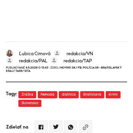
Ľubica Cimová
redakcia/VN
redakcia/PAL
redakcia/TAP
PUBLIKOVANÉ
4.5.2026 O 13:43
· ZDROJ
NOVINY.SK/ FB: POLÍCIA SR - BRATISLAVSKÝ
KRAJ/ TASR/ SITA
Tagy:
Zrážka
Nehoda
diaľnica
Bratislava
Krimi
Slovensko
Zdielať na