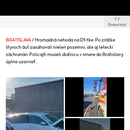
Embed kód
BRATISLAVA
/ Hromadná nehoda na D1-tke. Po zrážke
štyroch áut zasahovali nielen pozemní, ale aj leteckí
záchranári. Policajti museli diaľnicu v smere do Bratislavy
úplne uzavrieť.