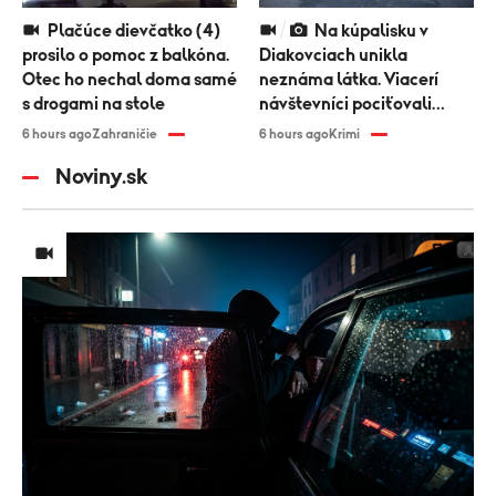
Plačúce dievčatko (4)
Na kúpalisku v
prosilo o pomoc z balkóna.
Diakovciach unikla
Otec ho nechal doma samé
neznáma látka. Viacerí
s drogami na stole
návštevníci pociťovali
zdravotné problémy
6 hours ago
Zahraničie
6 hours ago
Krimi
Noviny.sk