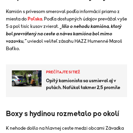
Kamión s prívesom smeroval podľa informácií priamo z
miesta do
Poľska
. Podľa dostupných údajov prevážal vyše
5 a pol tisíc kusov zvierat.
„Išlo o nehodu kamióna, ktorý
bol prevrátený na ceste a náves kamióna bol mimo
vozovku,“
uviedol veliteľ zásahu HAZZ Humenné Maroš
Baťko.
PREČÍTAJTE SI TIEŽ
Opitý kamionista sa usmieval aj v
putách. Nafúkal takmer 2,5 promile
Boxy s hydinou rozmetalo po okolí
K nehode došlo na hlavnej ceste medzi obcami Závadka