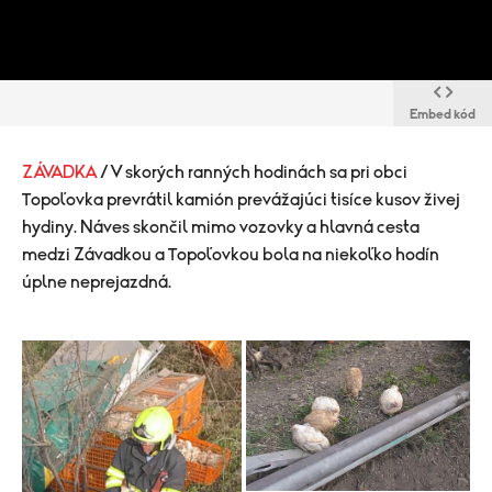
Embed kód
ZÁVADKA
/ V skorých ranných hodinách sa pri obci
Topoľovka prevrátil kamión prevážajúci tisíce kusov živej
hydiny. Náves skončil mimo vozovky a hlavná cesta
medzi Závadkou a Topoľovkou bola na niekoľko hodín
úplne neprejazdná.