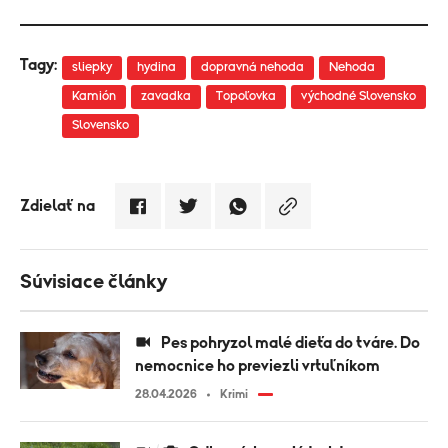
Tagy:
sliepky
hydina
dopravná nehoda
Nehoda
Kamión
zavadka
Topoľovka
východné Slovensko
Slovensko
Zdielať na
Súvisiace články
Pes pohryzol malé dieťa do tváre. Do
nemocnice ho previezli vrtuľníkom
28.04.2026
Krimi