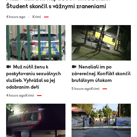
Študent skončil s vážnymi zraneniami
4 hours ago
Krimi
Muž nútil ženu k
Nenaliali im po
poskytovaniu sexuálnych
záverečnej. Konflikt skončil
služieb. Vyhrážal sa jej
brutálnym útokom
odobraním detí
5 hours ago
Krimi
4 hours ago
Krimi