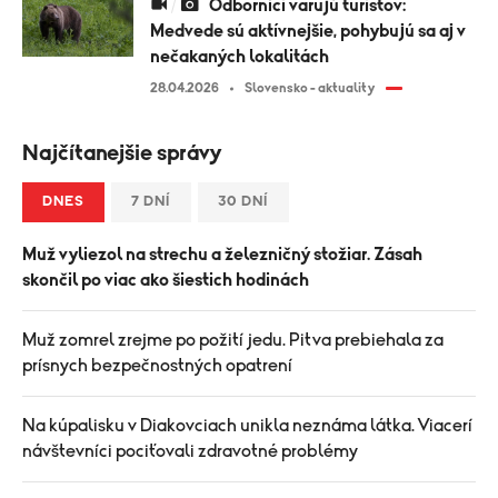
Odborníci varujú turistov:
Medvede sú aktívnejšie, pohybujú sa aj v
nečakaných lokalitách
28.04.2026
Slovensko - aktuality
Najčítanejšie správy
DNES
7 DNÍ
30 DNÍ
Muž vyliezol na strechu a železničný stožiar. Zásah
skončil po viac ako šiestich hodinách
Muž zomrel zrejme po požití jedu. Pitva prebiehala za
prísnych bezpečnostných opatrení
Na kúpalisku v Diakovciach unikla neznáma látka. Viacerí
návštevníci pociťovali zdravotné problémy