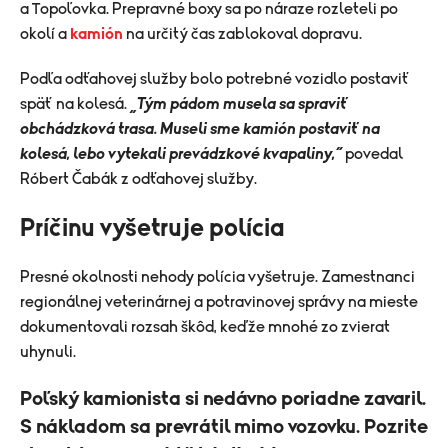
a Topoľovka. Prepravné boxy sa po náraze rozleteli po
okolí a
kamión
na určitý čas zablokoval dopravu.
Podľa odťahovej služby bolo potrebné vozidlo postaviť
späť na kolesá.
„Tým pádom musela sa spraviť
obchádzková trasa. Museli sme kamión postaviť na
kolesá, lebo vytekali prevádzkové kvapaliny,“
povedal
Róbert Čabák z odťahovej služby.
Príčinu vyšetruje polícia
Presné okolnosti nehody polícia vyšetruje. Zamestnanci
regionálnej veterinárnej a potravinovej správy na mieste
dokumentovali rozsah škôd, keďže mnohé zo zvierat
uhynuli.
Poľský kamionista si nedávno poriadne zavaril.
S nákladom sa prevrátil mimo vozovku. Pozrite