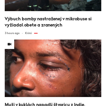
Výbuch bomby nastraženej v mikrobuse si
vyžiadal obete a zranených
3 hours ago
Krimi
Muži v kuklách napadli štvoricu z Indie.