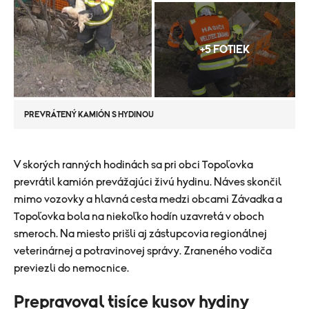
+5 FOTIEK
PREVRÁTENÝ KAMIÓN S HYDINOU
V skorých ranných hodinách sa pri obci Topoľovka
prevrátil kamión prevážajúci živú hydinu. Náves skončil
mimo vozovky a hlavná cesta medzi obcami Závadka a
Topoľovka bola na niekoľko hodín uzavretá v oboch
smeroch. Na miesto prišli aj zástupcovia regionálnej
veterinárnej a potravinovej správy. Zraneného vodiča
previezli do nemocnice.
Prepravoval tisíce kusov hydiny