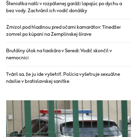
Šteniatka našli v rozpálenej garáži lapajúc po dychu a
bez vody. Zachránil ich vodič donášky
Zmizol pod hladinou pred očami kamarátov: Tínedžer
zomrel po kúpaní na Zemplínskej šírave
Brutálny útok na taxikára v Seredi: Vodič skončil v
nemocnici
Tváril sa, že ju ide vyšetriť. Polícia vyšetruje sexuálne
násilie v bratislavskej sanitke