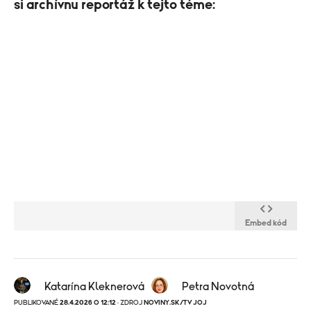
si archívnu reportáž k tejto téme:
Embed kód
Katarína Kleknerová
Petra Novotná
PUBLIKOVANÉ
28.4.2026 O 12:12
· ZDROJ
NOVINY.SK/TV JOJ