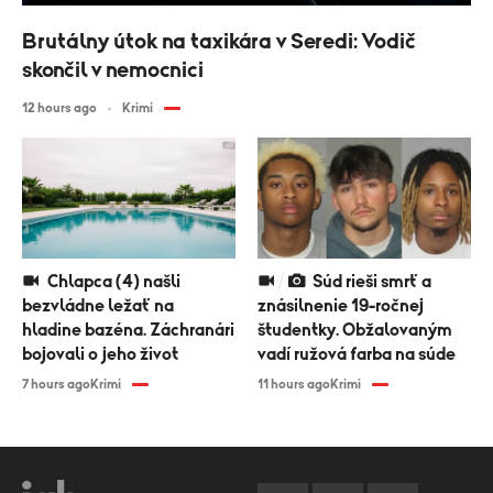
Brutálny útok na taxikára v Seredi: Vodič
skončil v nemocnici
12 hours ago
Krimi
Chlapca (4) našli
Súd rieši smrť a
bezvládne ležať na
znásilnenie 19-ročnej
hladine bazéna. Záchranári
študentky. Obžalovaným
bojovali o jeho život
vadí ružová farba na súde
7 hours ago
Krimi
11 hours ago
Krimi