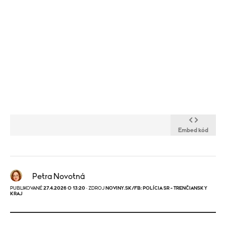
Embed kód
Petra Novotná
PUBLIKOVANÉ
27.4.2026 O 13:20
· ZDROJ
NOVINY.SK/FB: POLÍCIA SR - TRENČIANSKY
KRAJ