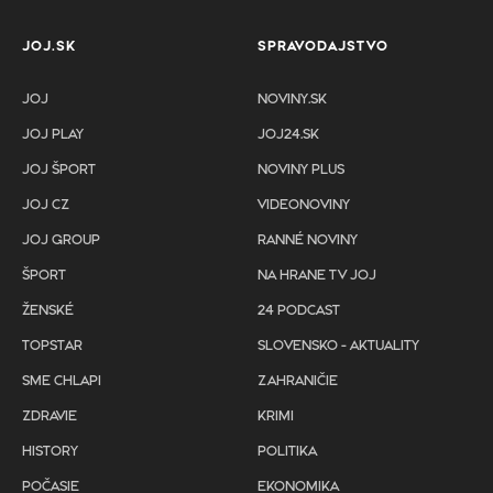
JOJ.SK
SPRAVODAJSTVO
JOJ
NOVINY.SK
JOJ PLAY
JOJ24.SK
JOJ ŠPORT
NOVINY PLUS
JOJ CZ
VIDEONOVINY
JOJ GROUP
RANNÉ NOVINY
ŠPORT
NA HRANE TV JOJ
ŽENSKÉ
24 PODCAST
TOPSTAR
SLOVENSKO - AKTUALITY
SME CHLAPI
ZAHRANIČIE
ZDRAVIE
KRIMI
HISTORY
POLITIKA
POČASIE
EKONOMIKA