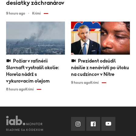
desiatky záchranárov
9 hours ago
Krimi
Požiar v rafinérii
Prezident odsúdil
Slovnaft vystrašil okolie:
násilie z nenávisti po útoku
Horela nádrž s
na cudzincov v Nitre
vykurovacím olejom
9 hours ago
Krimi
8 hours ago
Krimi
RIADIME SA KÓDEXOM