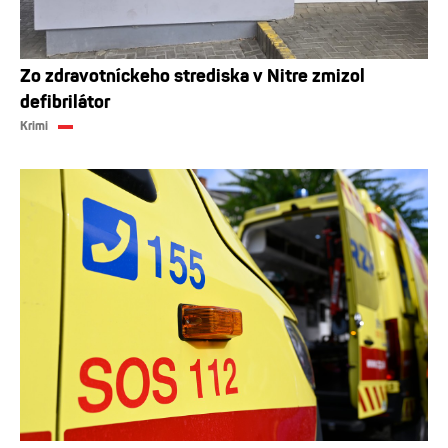
Zo zdravotníckeho strediska v Nitre zmizol
defibrilátor
Krimi