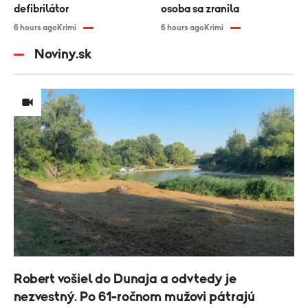
defibrilátor
osoba sa zranila
6 hours ago
Krimi
6 hours ago
Krimi
Noviny.sk
Robert vošiel do Dunaja a odvtedy je
nezvestný. Po 61-ročnom mužovi pátrajú