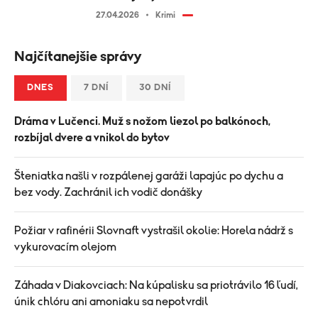
27.04.2026
Krimi
Najčítanejšie správy
DNES
7 DNÍ
30 DNÍ
Dráma v Lučenci. Muž s nožom liezol po balkónoch,
rozbíjal dvere a vnikol do bytov
Šteniatka našli v rozpálenej garáži lapajúc po dychu a
bez vody. Zachránil ich vodič donášky
Požiar v rafinérii Slovnaft vystrašil okolie: Horela nádrž s
vykurovacím olejom
Záhada v Diakovciach: Na kúpalisku sa priotrávilo 16 ľudí,
únik chlóru ani amoniaku sa nepotvrdil