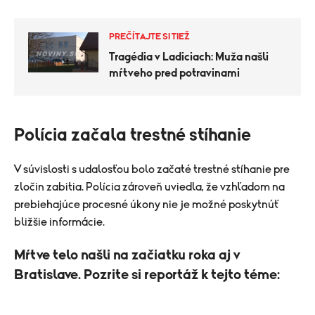
PREČÍTAJTE SI TIEŽ
Tragédia v Ladiciach: Muža našli
mŕtveho pred potravinami
Polícia začala trestné stíhanie
V súvislosti s udalosťou bolo začaté trestné stíhanie pre
zločin zabitia. Polícia zároveň uviedla, že vzhľadom na
prebiehajúce procesné úkony nie je možné poskytnúť
bližšie informácie.
Mŕtve telo našli na začiatku roka aj v
Bratislave. Pozrite si reportáž k tejto téme: