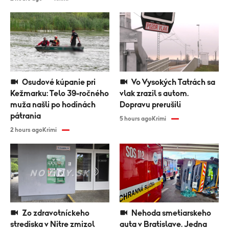
Osudové kúpanie pri
Vo Vysokých Tatrách sa
Kežmarku: Telo 39-ročného
vlak zrazil s autom.
muža našli po hodinách
Dopravu prerušili
pátrania
5 hours ago
Krimi
2 hours ago
Krimi
Zo zdravotníckeho
Nehoda smetiarskeho
strediska v Nitre zmizol
auta v Bratislave. Jedna