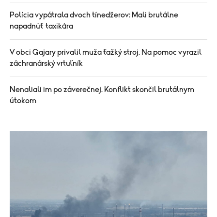
Polícia vypátrala dvoch tínedžerov: Mali brutálne
napadnúť taxikára
V obci Gajary privalil muža ťažký stroj. Na pomoc vyrazil
záchranárský vrtuľník
Nenaliali im po záverečnej. Konflikt skončil brutálnym
útokom