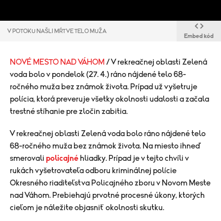
V POTOKU NAŠLI MŔTVE TELO MUŽA
Embed kód
NOVÉ MESTO NAD VÁHOM
/ V rekreačnej oblasti Zelená
voda bolo v pondelok (27. 4.) ráno nájdené telo 68-
ročného muža bez známok života. Prípad už vyšetruje
polícia, ktorá preveruje všetky okolnosti udalosti a začala
trestné stíhanie pre zločin zabitia.
V rekreačnej oblasti Zelená voda bolo ráno nájdené telo
68-ročného muža bez známok života. Na miesto ihneď
smerovali
policajné
hliadky.
Prípad je v tejto chvíli v
rukách vyšetrovateľa odboru kriminálnej polície
Okresného riaditeľstva Policajného zboru v Novom Meste
nad Váhom. Prebiehajú prvotné procesné úkony, ktorých
cieľom je náležite objasniť okolnosti skutku.