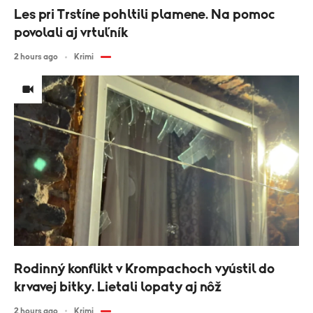
Les pri Trstíne pohltili plamene. Na pomoc
povolali aj vrtuľník
2 hours ago
Krimi
Rodinný konflikt v Krompachoch vyústil do
krvavej bitky. Lietali lopaty aj nôž
2 hours ago
Krimi