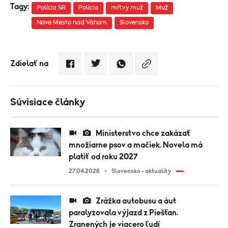
Tagy:
Polícia SR
Polícia
mŕtvy muž
Muž
Nové Mesto nad Váhom
Slovensko
Zdielať na
Súvisiace články
Ministerstvo chce zakázať
množiarne psov a mačiek. Novela má
platiť od roku 2027
27.04.2026
Slovensko - aktuality
Zrážka autobusu a áut
paralyzovala výjazd z Piešťan.
Zranených je viacero ľudí