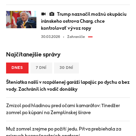
Trump naznačil možnú okupáciu
iránskeho ostrova Charg, chce
kontrolovať vývoz ropy
30.03.2026
Zahraničie
Najčítanejšie správy
DNES
7 DNÍ
30 DNÍ
Šteniatka našli v rozpálenej garáži lapajúc po dychu a bez
vody. Zachránil ich vodič donášky
Zmizol pod hladinou pred očami kamarátov: Tínedžer
zomrel po kúpaní na Zemplínskej šírave
Muž zomrel zrejme po požití jedu. Pitva prebiehala za