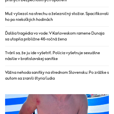
prísnych bezpečnostných opatrení
Muž vyliezol na strechu a železničný stožiar. Spacifikovali
ho po niekoľkých hodinách
Ďalšia tragédia vo vode: V Karloveskom ramene Dunaja
sa utopila približne 46-ročná žena
Tváril sa, že ju ide vyšetriť. Polícia vyšetruje sexuálne
násilie v bratislavskej sanitke
Vážna nehoda sanitky na strednom Slovensku: Po zrážke s
autom sa zranili štyria ľudia