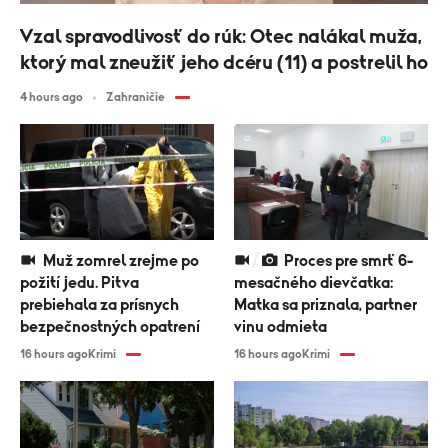
Vzal spravodlivosť do rúk: Otec nalákal muža,
ktorý mal zneužiť jeho dcéru (11) a postrelil ho
4 hours ago
Zahraničie
Muž zomrel zrejme po
Proces pre smrť 6-
požití jedu. Pitva
mesačného dievčatka:
prebiehala za prísnych
Matka sa priznala, partner
bezpečnostných opatrení
vinu odmieta
16 hours ago
Krimi
16 hours ago
Krimi