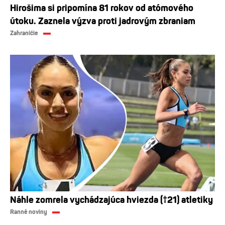
Hirošima si pripomína 81 rokov od atómového
útoku. Zaznela výzva proti jadrovým zbraniam
Zahraničie
Náhle zomrela vychádzajúca hviezda (†21) atletiky
Ranné noviny