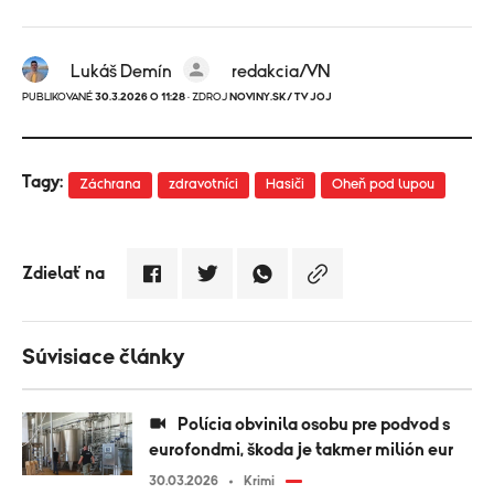
Lukáš Demín
redakcia/VN
PUBLIKOVANÉ
30.3.2026 O 11:28
· ZDROJ
NOVINY.SK/ TV JOJ
Tagy:
Záchrana
zdravotníci
Hasiči
Oheň pod lupou
Zdielať na
Súvisiace články
Polícia obvinila osobu pre podvod s
eurofondmi, škoda je takmer milión eur
30.03.2026
Krimi