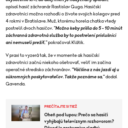
opísal hasič záchranár Rastislav Guga. Hasičskí
zdravotníci možno rozhodli o živote svojich kolegov pred
4 rokmi v Bratislave. Muž, ktorému horela chatka vtedy
postrelil dvoch hasičov.
"Možno keby prišla do 5 - 10 minút
záchranná zdravotná služba by to postrelení príslušníci
ani nemuseli prežiť,"
pokračoval Klátik.
V praxi to vyzerá tak, že v momente ak hasičskí
zdravotníci začnú niekoho ošetrovať, veliť im začína
operačné stredisko záchranárov.
"Väčšina z nás jazdí aj u
súkromných poskytovateľov. Takže poznáme sa,"
dodal
Gavenda.
PREČÍTAJTE SI TIEŽ
Oheň pod lupou: Prečo sa hasiči
vyhýbajú televíznym rozhovorom?