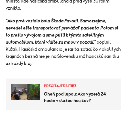
miesto, kde hasičská ambulancia pred vyše 30 rokmi
vznikla.
"Ako prvé vozidlo bola Škoda Favorit. Samozrejme,
nevedel ešte transportovať prevážať pacienta. Potom si
to prešlo vývojom a sme prišli k týmto satelitným
automobilom, ktoré vidíte za mnou v pozadí,"
doplnil
Klátik. Hasičská ambulancia je rarita, zatiaľ čo v okolitých
krajinách bežná nie je, na Slovensku má hasičskú sanitku
už každý kraj.
PREČÍTAJTE SI TIEŽ
Oheň pod lupou: Ako vyzerá 24
hodín v službe hasičov?