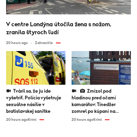
V centre Londýna útočila žena s nožom,
zranila štyroch ľudí
20 hours ago
Zahraničie
Tváril sa, že ju ide
Zmizol pod
vyšetriť. Polícia vyšetruje
hladinou pred očami
sexuálne násilie v
kamarátov: Tínedžer
bratislavskej sanitke
zomrel po kúpaní na
Zemplínskej šírave
20 hours ago
Krimi
20 hours ago
Krimi