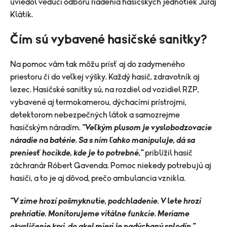
uviedol vedúci odboru riadenia hasičských jednotiek Juraj
Klátik.
Čím sú vybavené hasičské sanitky?
Na pomoc vám tak môžu prísť aj do zadymeného
priestoru či do veľkej výšky. Každý hasič, zdravotník aj
lezec. Hasičské sanitky sú, na rozdiel od vozidiel RZP,
vybavené aj termokamerou, dýchacími prístrojmi,
detektorom nebezpečných látok a samozrejme
hasičským náradím.
"Veľkým plusom je vyslobodzovacie
náradie na batérie. Sa s ním ľahko manipuluje, dá sa
preniesť hocikde, kde je to potrebné,"
priblížil hasič
záchranár Róbert Gavenda. Pomoc niekedy potrebujú aj
hasiči, a to je aj dôvod, prečo ambulancia vznikla.
"V zime hrozí pošmyknutie, podchladenie. V lete hrozí
prehriatie. Monitorujeme vitálne funkcie. Meriame
okysličenie krvi, do akej mieri je nadýchaný splodín,"