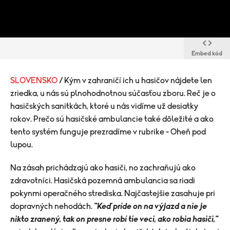
Embed kód
SLOVENSKO
/ Kým v zahraničí ich u hasičov nájdete len
zriedka, u nás sú plnohodnotnou súčasťou zboru. Reč je o
hasičských sanitkách, ktoré u nás vidíme už desiatky
rokov. Prečo sú hasičské ambulancie také dôležité a ako
tento systém funguje prezradíme v rubrike - Oheň pod
lupou.
Na zásah prichádzajú ako hasiči, no zachraňujú ako
zdravotníci. Hasičská pozemná ambulancia sa riadi
pokynmi operačného strediska. Najčastejšie zasahuje pri
dopravných nehodách.
"Keď príde on na výjazd a nie je
nikto zranený, tak on presne robí tie veci, ako robia hasiči,"