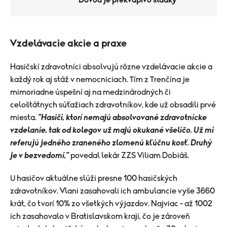
Dôvod je prekvapivo sladký
Vzdelávacie akcie a praxe
Hasičskí zdravotníci absolvujú rôzne vzdelávacie akcie a
každý rok aj stáž v nemocniciach. Tím z Trenčína je
mimoriadne úspešní aj na medzinárodných či
celoštátnych súťažiach zdravotníkov, kde už obsadili prvé
miesta.
"Hasiči, ktorí nemajú absolvované zdravotnícke
vzdelanie, tak od kolegov už majú okukané všeličo. Už mi
referujú jedného zraneného zlomenú kľúčnu kosť. Druhý
je v bezvedomí,"
povedal lekár ZZS Viliam Dobiáš.
U hasičov aktuálne slúži presne 100 hasičských
zdravotníkov. Vlani zasahovali ich ambulancie vyše 3660
krát, čo tvorí 10% zo všetkých výjazdov. Najviac - až 1002
ich zasahovalo v Bratislavskom kraji, čo je zároveň