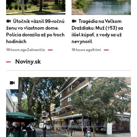
Útočník väznil 99-ročnú
Tragédia na Veľkom
ženu vo vlastnom dome.
Draždiaku: Muž (†53) sa
Polícia dorazila až po troch
išiel kúpať, z vody sa už
hodinách
nevynoril
18 hours ago
Zahraničie
19 hours ago
Krimi
Noviny.sk