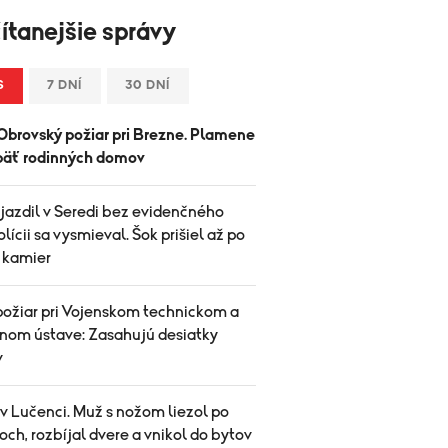
ítanejšie správy
S
7 DNÍ
30 DNÍ
Obrovský požiar pri Brezne. Plamene
i päť rodinných domov
jazdil v Seredi bez evidenčného
polícii sa vysmieval. Šok prišiel až po
í kamier
požiar pri Vojenskom technickom a
nom ústave: Zasahujú desiatky
v
v Lučenci. Muž s nožom liezol po
ch, rozbíjal dvere a vnikol do bytov