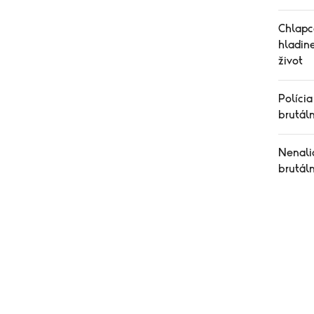
Chlapc
hladine
život
Polícia
brutál
Nenalia
brutál