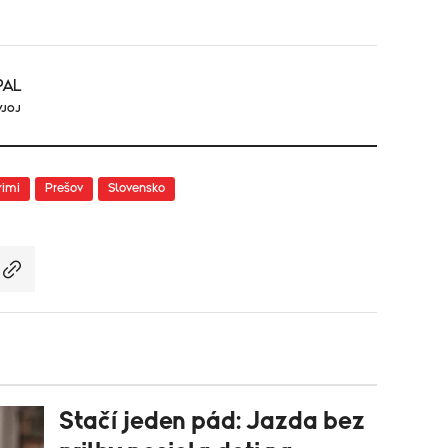
PAL
VJOJ
rimi
Prešov
Slovensko
Stačí jeden pád: Jazda bez