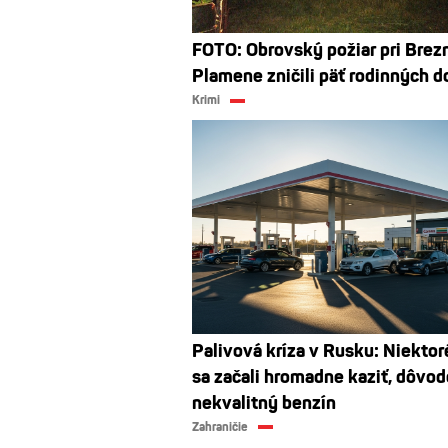
FOTO: Obrovský požiar pri Brez
Plamene zničili päť rodinných 
Krimi
Palivová kríza v Rusku: Niektor
sa začali hromadne kaziť, dôvo
nekvalitný benzín
Zahraničie