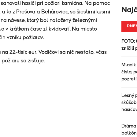
asahovali hasiči pri požiari kamióna. Na pomoc
Najč
, a to z Prešova a Behároviec, so šiestimi kusmi
l na návese, ktorý bol naložený železnými
DNE
o v krátkom čase zlikvidovať. Na miesto
čin vzniku požiarov.
FOTO: 
zničil
a 22-tisíc eur. Vodičovi sa nič nestalo, včas
a požiaru sa zisťuje.
Mladík 
čísla, 
pozret
Lesný 
skúšob
hasičo
Dráma 
balkóno