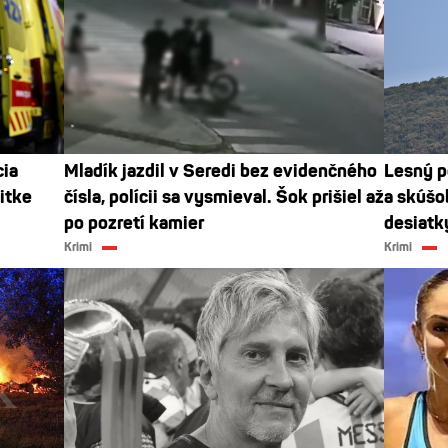
cia
Mladík jazdil v Seredi bez evidenčného
Lesný p
itke
čísla, polícii sa vysmieval. Šok prišiel až
a skúšo
po pozretí kamier
desiatk
Krimi
Krimi