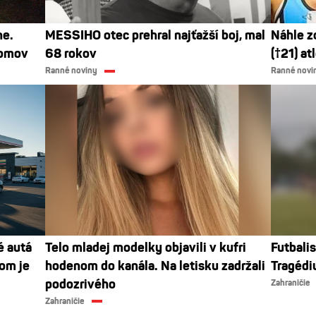
ne.
MESSIHO otec prehral najťažší boj, mal
Náhle z
domov
68 rokov
(†21) at
Ranné noviny
Ranné novi
é autá
Telo mladej modelky objavili v kufri
Futbali
dom je
hodenom do kanála. Na letisku zadržali
Tragédi
podozrivého
Zahraničie
Zahraničie