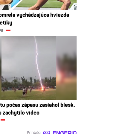
omrela vychádzajúca hviezda
letiky
ny
stu počas zápasu zasiahol blesk.
u zachytilo video