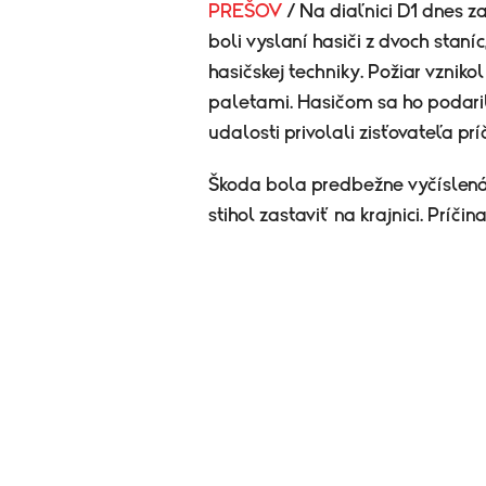
PREŠOV
/ Na diaľnici D1 dnes z
boli vyslaní hasiči z dvoch staníc
hasičskej techniky. Požiar vzniko
paletami. Hasičom sa ho podaril
udalosti privolali zisťovateľa prí
Škoda bola predbežne vyčíslená n
stihol zastaviť na krajnici. Príčin