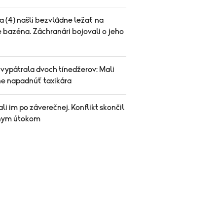
a (4) našli bezvládne ležať na
 bazéna. Záchranári bojovali o jeho
 vypátrala dvoch tínedžerov: Mali
ne napadnúť taxikára
li im po záverečnej. Konflikt skončil
nym útokom