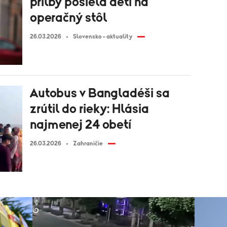
prilby posiela deti na
operačný stôl
26.03.2026
Slovensko - aktuality
Autobus v Bangladéši sa
zrútil do rieky: Hlásia
najmenej 24 obetí
26.03.2026
Zahraničie