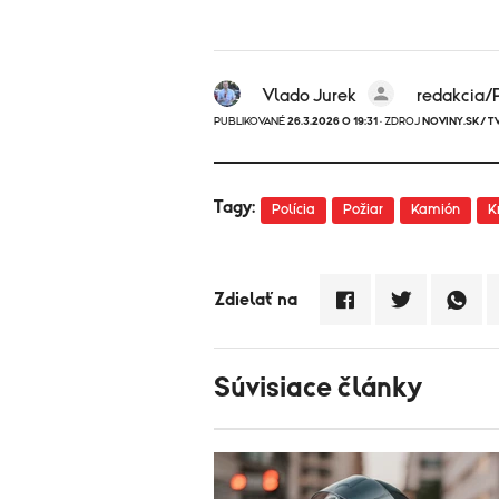
Vlado Jurek
redakcia/
PUBLIKOVANÉ
26.3.2026 O 19:31
· ZDROJ
NOVINY.SK/ T
Tagy:
Polícia
Požiar
Kamión
K
Zdielať na
Súvisiace články