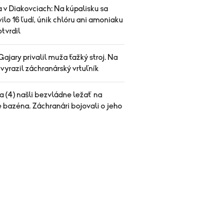
 v Diakovciach: Na kúpalisku sa
vilo 16 ľudí, únik chlóru ani amoniaku
tvrdil
Gajary privalil muža ťažký stroj. Na
vyrazil záchranárský vrtuľník
a (4) našli bezvládne ležať na
 bazéna. Záchranári bojovali o jeho