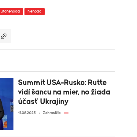
autonehoda
Nehoda
Summit USA-Rusko: Rutte
vidí šancu na mier, no žiada
účasť Ukrajiny
11.08.2025
Zahraničie