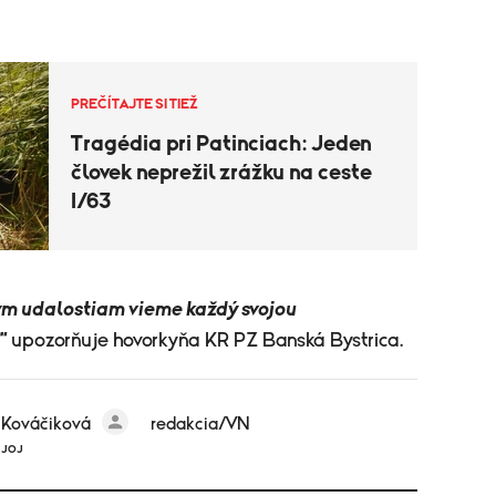
PREČÍTAJTE SI TIEŽ
Tragédia pri Patinciach: Jeden
človek neprežil zrážku na ceste
I/63
m udalostiam vieme každý svojou
"
upozorňuje hovorkyňa KR PZ Banská Bystrica.
 Kováčiková
redakcia/VN
 JOJ