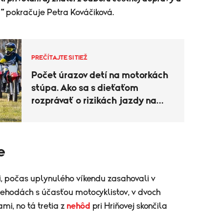
 "
pokračuje Petra Kováčiková.
PREČÍTAJTE SI TIEŽ
Počet úrazov detí na motorkách
stúpa. Ako sa s dieťaťom
rozprávať o rizikách jazdy na
motorke?
e
, počas uplynulého víkendu zasahovali v
 nehodách s účasťou motocyklistov, v dvoch
mi, no tá tretia z
nehôd
pri Hriňovej skončila