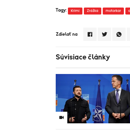
Tagy:
Krimi
Zrážka
motorkar
Zdielať na
Súvisiace články