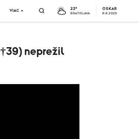
23°
OSKAR
VIAC
BRATISLAVA
8.8.2026
(†39) neprežil