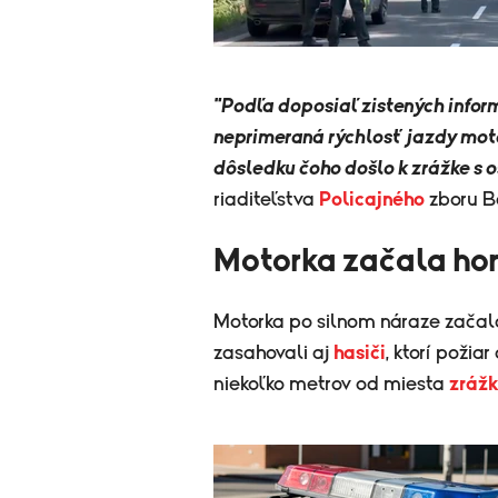
"Podľa doposiaľ zistených inform
neprimeraná rýchlosť jazdy motoc
dôsledku čoho došlo k zrážke s 
riaditeľstva
Policajného
zboru Ba
Motorka začala hor
Motorka po silnom náraze začal
zasahovali aj
hasiči
, ktorí poži
niekoľko metrov od miesta
zráž