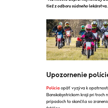
tiež z odboru súdneho lekárstva,
Upozornenie políci
Polícia
opäť vyzýva k opatrnosti
Banskobystrickom kraji pri troch
prípadoch to skončila so zranenia