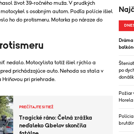
vyhasol život 39-ročného muža. V prudkých
Najč
l motocykel s osobným autom. Podľa polície išiel
ieslo ho do protismeru. Motorka po náraze do
DNE
Dráma 
protismeru
balkóno
iť nedalo. Motocylista totiž išiel rýchlo a
Šteniat
po dych
e pred prichádzajúce auto. Nehoda sa stala v
donášk
 Hriňovou pri priehrade.
Požiar 
Horela
PREČÍTAJTE SI TIEŽ
Polícia
Tragické ráno: Čelná zrážka
brutál
neďaleko Gbelov skončila
fatálne