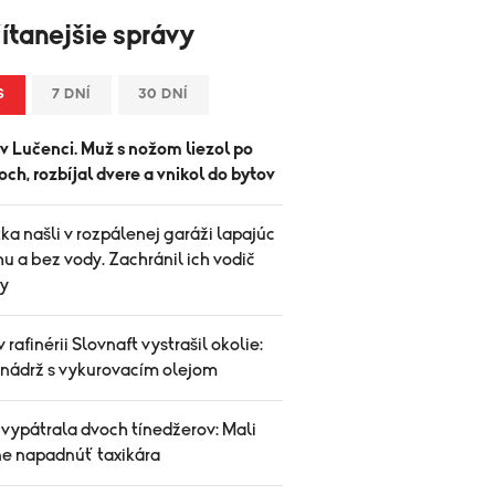
ítanejšie správy
S
7 DNÍ
30 DNÍ
v Lučenci. Muž s nožom liezol po
ch, rozbíjal dvere a vnikol do bytov
ka našli v rozpálenej garáži lapajúc
u a bez vody. Zachránil ich vodič
y
v rafinérii Slovnaft vystrašil okolie:
 nádrž s vykurovacím olejom
 vypátrala dvoch tínedžerov: Mali
ne napadnúť taxikára