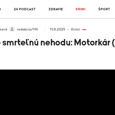
R
24 PODCAST
ZDRAVIE
KRIMI
ŠPORT
iková
redakcia/VN
11.8.2025
Krimi
e smrteľnú nehodu: Motorkár 