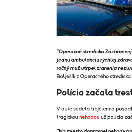
"Operačné stredisko Záchrannej 
jednu ambulanciu rýchlej zdravo
ročný muž utrpel zranenia nezluč
Bolješík z Operačného strediska
Polícia začala tres
V aute sedela trojčlenná posádka,
tragickou
nehodou
už polícia zač
"Na miesto dopravnej nehody boli