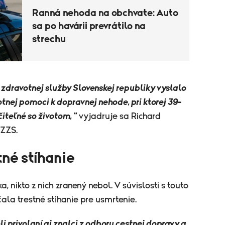
Ranná nehoda na obchvate: Auto
sa po havárii prevrátilo na
strechu
zdravotnej služby Slovenskej republiky vyslalo
tnej pomoci k dopravnej nehode, pri ktorej 39-
iteľné so životom, "
vyjadruje sa Richard
 ZZS.
tné stíhanie
 nikto z nich zranený nebol. V súvislosti s touto
ala trestné stíhanie pre usmrtenie.
 privolaní aj znalci z odboru cestnej dopravy a