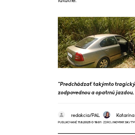
fatálne.
"Predchádzať takýmto tragický
zodpovednou a opatrnú jazdou, 
redakcia/PAL
Katarína
PUBLIKOVANÉ
11.8.2025 O 19:01
· ZDROJ
NOVINY.SK/ TV