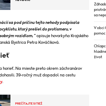
Záhada
priotrá
sa nepo
ácií sa pod príčinu tejto nehody podpísala
V obci 
yklistu, ktorý prešiel do protismeru, v
pomoc 
osobným vozidlom, "
opisuje hovorkyňa Krajského
nská Bystrica Petra Kováčiková.
Chlapc
hladine
ieť
život
a horieť. Na mieste preto okrem záchranárov
ar dohasili. 39-ročný muž dopadol na cestu
ky
.
PREČÍTAJTE SI TIEŽ