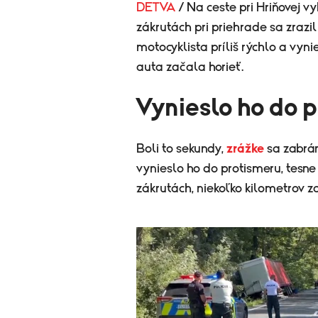
DETVA
/ Na ceste pri Hriňovej 
zákrutách pri priehrade sa zrazi
motocyklista príliš rýchlo a vyn
auta začala horieť.
Vynieslo ho do 
​Boli to sekundy,
zrážke
sa zabrán
vynieslo ho do protismeru, tesn
zákrutách, niekoľko kilometrov za