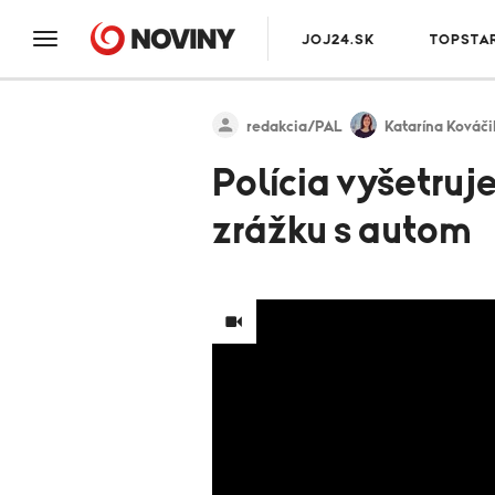
JOJ24.SK
TOPSTA
redakcia/PAL
Katarína Kováč
Polícia vyšetruj
zrážku s autom