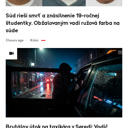
Súd rieši smrť a znásilnenie 19-ročnej
študentky. Obžalovaným vadí ružová farba na
súde
3 hours ago
Krimi
Brutálny útok na taxikára v Seredi: Vodič