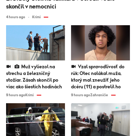
skončil v nemocnici
4 hours ago
Krimi
Muž vyliezol na
Vzal spravodlivosť do
strechu a železničný
rúk: Otec nalákal muža,
stožiar. Zásah skončil po
ktorý mal zneužiť jeho
viac ako šiestich hodinách
dcéru (11) a postrelil ho
9 hours ago
Krimi
9 hours ago
Zahraničie