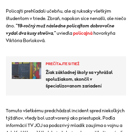
Policajti prehľadali učebňu, ale aj ruksaky všetkým
študentom v triede. Zbraň, napokon síce nenašli, ale niečo
áno.
"19-ročný muž následne policajtom dobrovoľne
vydal dva kusy streliva,"
uviedla
policajná
hovorkyňa
Viktória Borloková.
PREČÍTAJTE SI TIEŽ
Žiak základnej školy sa vyhrážal
spolužiakom, skončil v
špecializovanom zariadení
Tomuto všetkému predchádzal incident spred niekoľkých
týždňov, vtedy bol uzatvorený ako priestupok. Podľa
informácií TV JOJ sa podozrivý mladík zaujíma o vojnu a