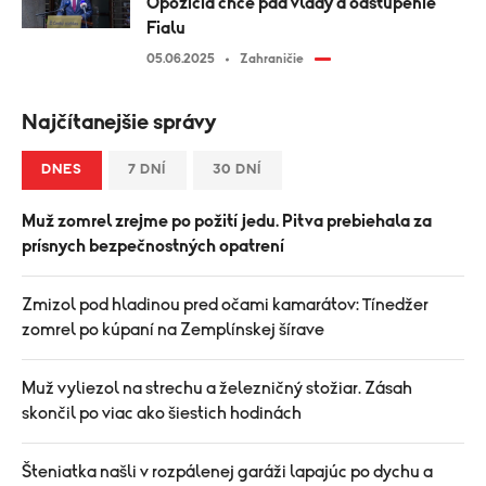
Opozícia chce pád vlády a odstúpenie
Fialu
05.06.2025
Zahraničie
Najčítanejšie správy
DNES
7 DNÍ
30 DNÍ
Muž zomrel zrejme po požití jedu. Pitva prebiehala za
prísnych bezpečnostných opatrení
Zmizol pod hladinou pred očami kamarátov: Tínedžer
zomrel po kúpaní na Zemplínskej šírave
Muž vyliezol na strechu a železničný stožiar. Zásah
skončil po viac ako šiestich hodinách
Šteniatka našli v rozpálenej garáži lapajúc po dychu a