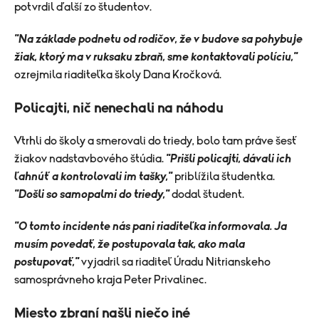
potvrdil ďalší zo študentov.
"Na základe podnetu od rodičov, že v budove sa pohybuje
žiak, ktorý ma v ruksaku zbraň, sme kontaktovali políciu,"
ozrejmila riaditeľka školy Dana Kročková.
Policajti, nič nenechali na náhodu
Vtrhli do školy a smerovali do triedy, bolo tam práve šesť
žiakov nadstavbového štúdia.
"Prišli policajti, dávali ich
ľahnúť a kontrolovali im tašky,"
priblížila študentka.
"Došli so samopalmi do triedy,"
dodal študent.
"O tomto incidente nás pani riaditeľka informovala. Ja
musím povedať, že postupovala tak, ako mala
postupovať,"
vyjadril sa riaditeľ Úradu Nitrianskeho
samosprávneho kraja Peter Privalinec.
Miesto zbraní našli niečo iné