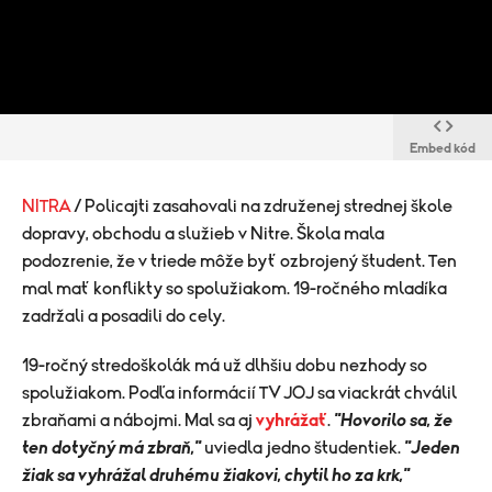
Embed kód
NITRA
/ Policajti zasahovali na združenej strednej škole
dopravy, obchodu a služieb v Nitre. Škola mala
podozrenie, že v triede môže byť ozbrojený študent. Ten
mal mať konflikty so spolužiakom. 19-ročného mladíka
zadržali a posadili do cely.
​19-ročný stredoškolák má už dlhšiu dobu nezhody so
spolužiakom. Podľa informácií TV JOJ sa viackrát chválil
zbraňami a nábojmi. Mal sa aj
vyhrážať
.
"Hovorilo sa, že
ten dotyčný má zbraň,"
uviedla jedno študentiek.
"Jeden
žiak sa vyhrážal druhému žiakovi, chytil ho za krk,"