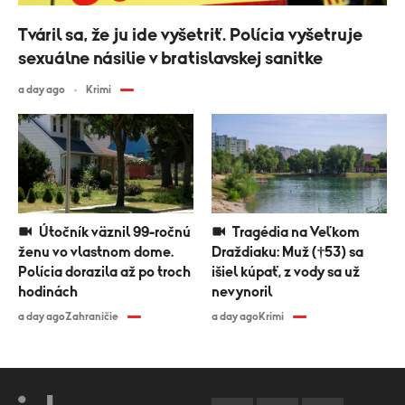
Tváril sa, že ju ide vyšetriť. Polícia vyšetruje
sexuálne násilie v bratislavskej sanitke
a day ago
Krimi
Útočník väznil 99-ročnú
Tragédia na Veľkom
ženu vo vlastnom dome.
Draždiaku: Muž (†53) sa
Polícia dorazila až po troch
išiel kúpať, z vody sa už
hodinách
nevynoril
a day ago
Zahraničie
a day ago
Krimi