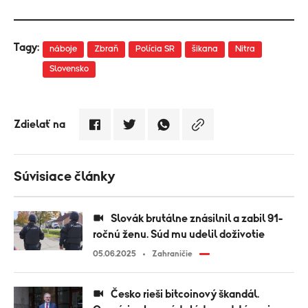
Tagy:
náboje
Zbraň
Polícia SR
šikana
Nitra
Slovensko
Zdielať na
Súvisiace články
Slovák brutálne znásilnil a zabil 91-
ročnú ženu. Súd mu udelil doživotie
05.06.2025
Zahraničie
Česko rieši bitcoinový škandál.