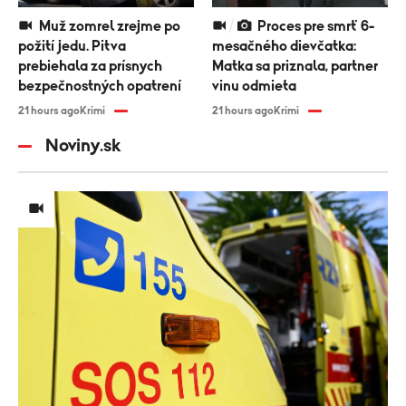
Muž zomrel zrejme po
Proces pre smrť 6-
požití jedu. Pitva
mesačného dievčatka:
prebiehala za prísnych
Matka sa priznala, partner
bezpečnostných opatrení
vinu odmieta
21 hours ago
Krimi
21 hours ago
Krimi
Noviny.sk