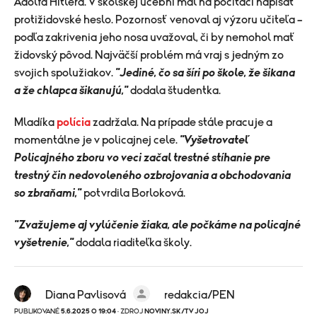
Adolfa Hitlera. V školskej učebni mal na počítači napísať
protižidovské heslo. Pozornosť venoval aj výzoru učiteľa –
podľa zakrivenia jeho nosa uvažoval, či by nemohol mať
židovský pôvod. Najväčší problém má vraj s jedným zo
svojich spolužiakov.
"Jediné, čo sa šíri po škole, že šikana
a že chlapca šikanujú,"
dodala študentka.
Mladíka
polícia
zadržala. Na prípade stále pracuje a
momentálne je v policajnej cele.
"Vyšetrovateľ
Policajného zboru vo veci začal trestné stíhanie pre
trestný čin nedovoleného ozbrojovania a obchodovania
so zbraňami,"
potvrdila Borloková.
"Zvažujeme aj vylúčenie žiaka, ale počkáme na policajné
vyšetrenie,"
dodala riaditeľka školy.
Diana Pavlisová
redakcia/PEN
PUBLIKOVANÉ
5.6.2025 O 19:04
· ZDROJ
NOVINY.SK/TV JOJ