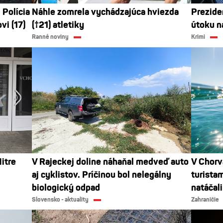
 Polícia
Náhle zomrela vychádzajúca hviezda
Preziden
vi (17)
(†21) atletiky
útoku n
Ranné noviny
Krimi
itre
V Rajeckej doline náhaňal medveď auto
V Chorv
aj cyklistov. Príčinou bol nelegálny
turista
biologický odpad
natáčali
Slovensko - aktuality
Zahraničie