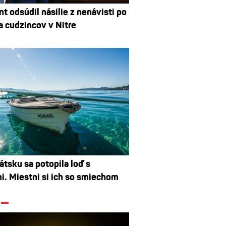
t odsúdil násilie z nenávisti po
a cudzincov v Nitre
átsku sa potopila loď s
mi. Miestni si ich so smiechom