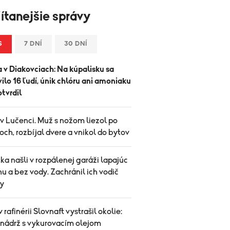
ítanejšie správy
S
7 DNÍ
30 DNÍ
 v Diakovciach: Na kúpalisku sa
vilo 16 ľudí, únik chlóru ani amoniaku
tvrdil
v Lučenci. Muž s nožom liezol po
ch, rozbíjal dvere a vnikol do bytov
ka našli v rozpálenej garáži lapajúc
u a bez vody. Zachránil ich vodič
y
v rafinérii Slovnaft vystrašil okolie:
 nádrž s vykurovacím olejom