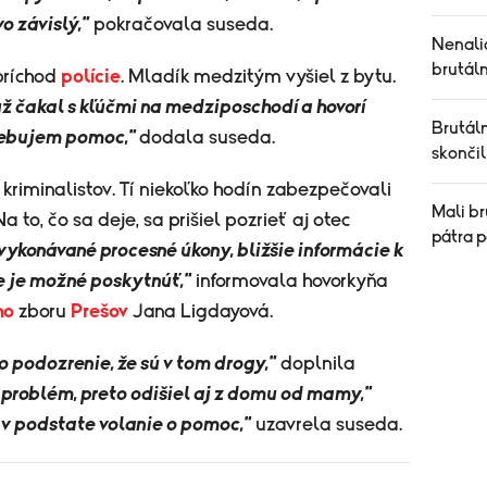
o závislý,"
pokračovala suseda.
Nenalia
brutál
príchod
polície
. Mladík medzitým vyšiel z bytu.
 už čakal s kľúčmi na medziposchodí a hovorí
Brutáln
rebujem pomoc,"
dodala suseda.
skonči
kriminalistov. Tí niekoľko hodín zabezpečovali
Mali br
 to, čo sa deje, sa prišiel pozrieť aj otec
pátra p
ykonávané procesné úkony, bližšie informácie k
 je možné poskytnúť,"
informovala hovorkyňa
ho
zboru
Prešov
Jana Ligdayová.
lo podozrenie, že sú v tom drogy,"
doplnila
 problém, preto odišiel aj z domu od mamy,"
 v podstate volanie o pomoc,"
uzavrela suseda.