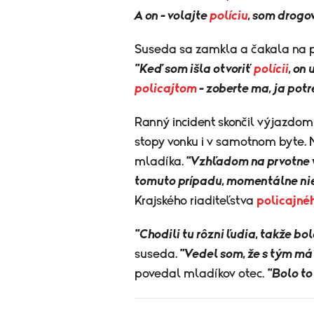
A on - volajte
políciu
, som drogov
Suseda sa zamkla a čakala na 
"Keď som išla otvoriť
polícii
, on
policajtom
- zoberte ma, ja pot
Ranný incident skončil výjazdom 
stopy vonku i v samotnom byte. Na
mladíka.
"Vzhľadom na prvotne v
tomuto prípadu, momentálne nie
Krajského riaditeľstva
policajné
"Chodili tu rôzni ľudia, takže bo
suseda.
"Vedel som, že s tým má
povedal mladíkov otec.
"Bolo to