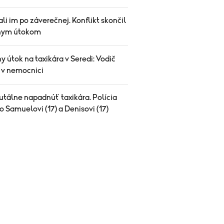
li im po záverečnej. Konflikt skončil
nym útokom
y útok na taxikára v Seredi: Vodič
l v nemocnici
utálne napadnúť taxikára. Polícia
o Samuelovi (17) a Denisovi (17)