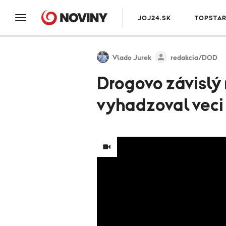
JOJ24.SK
TOPSTA
Vlado Jurek
redakcia/DOD
Drogovo závislý 
vyhadzoval veci