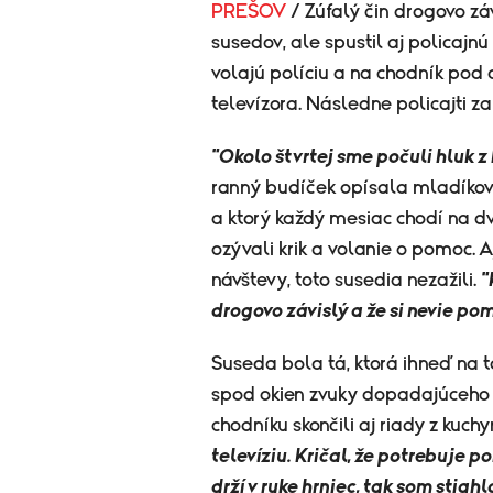
PREŠOV
/ Zúfalý čin drogovo z
susedov, ale spustil aj policajnú
volajú políciu a na chodník pod
televízora. Následne policajti zai
"Okolo štvrtej sme počuli hluk z
ranný budíček opísala mladíkova
a ktorý každý mesiac chodí na d
ozývali krik a volanie o pomoc. 
návštevy, toto susedia nezažili.
"
drogovo závislý a že si nevie po
Suseda bola tá, ktorá ihneď na 
spod okien zvuky dopadajúceho z
chodníku skončili aj riady z kuch
televíziu. Kričal, že potrebuje p
drží v ruke hrniec, tak som stiah