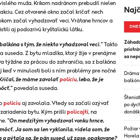
ávislého muža. Krikom nadránom prebudil nielen
Najč
 akciu. Cez otvorené okno začal kričať nech
 okom začal vyhadzovať veci. Vrátane hrncov a
DNE
stili aj podozrivú kryštalickú látku.
Záhada
 balkóna s tým, že niekto vyhadzoval veci."
Takto
priotrá
 suseda. Z bytu mladíka, ktorý žije v prenájme
sa nepo
va týždne za prácou do zahraničia, sa z balkóna
Aj keď v minulosti boli s ním problémy pre nočné
Dráma 
Kričal, že máme zavolať
políciu
, lebo, že je
balkóno
môcť,"
povedala suseda.
Šteniat
to
políciu
aj zavolala. Vtedy sa začali ozývať
po dych
ariadenia bytu. Kým prišli
policajti
, na
donášk
yne.
"On medzitým vyhadzoval vonku hrnce,
Požiar 
omôcť. Ja som sa len vyklonila, videla som, že
Horela
la a pýtala sa, že pán sused, už zase, opakovane?