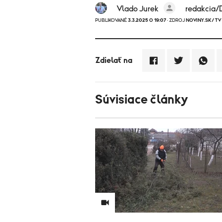
Vlado Jurek
redakcia
PUBLIKOVANÉ
3.3.2025 O 19:07
· ZDROJ
NOVINY.SK/ TV
Zdielať na
Súvisiace články