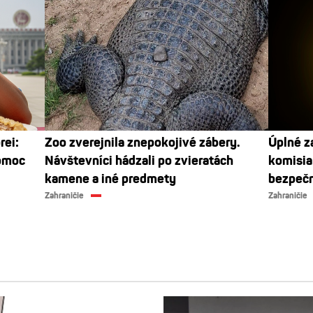
rei:
Zoo zverejnila znepokojivé zábery.
Úplné z
pomoc
Návštevníci hádzali po zvieratách
komisia
kamene a iné predmety
bezpeč
Zahraničie
Zahraničie