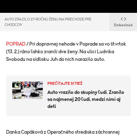
AUTO ZRAZILO 27-ROČNÚ ŽENU NA PRIECHODE PRE
CHODCOV
Embed kód
POPRAD
/ Pri dopravnej nehode v Poprade sa vo štvrtok
(13. 2.) ráno ľahko zranili dve ženy. Na ulici Ludvika
Svobodu na sídlisku Juh do nich narazilo auto.
PREČÍTAJTE SI TIEŽ
Auto vrazilo do skupiny ľudí. Zranilo
sa najmenej 20 ľudí, medzi nimi aj
deti
Danka Capáková z Operačného strediska záchrannej