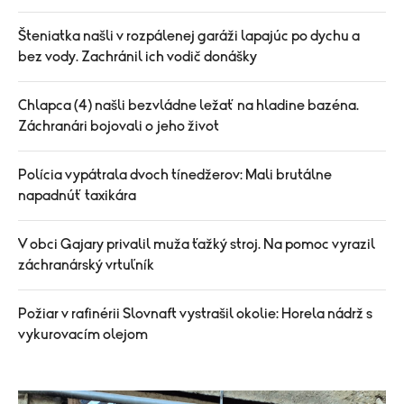
Šteniatka našli v rozpálenej garáži lapajúc po dychu a
bez vody. Zachránil ich vodič donášky
Chlapca (4) našli bezvládne ležať na hladine bazéna.
Záchranári bojovali o jeho život
Polícia vypátrala dvoch tínedžerov: Mali brutálne
napadnúť taxikára
V obci Gajary privalil muža ťažký stroj. Na pomoc vyrazil
záchranárský vrtuľník
Požiar v rafinérii Slovnaft vystrašil okolie: Horela nádrž s
vykurovacím olejom