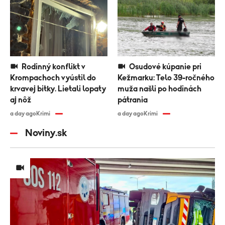
Rodinný konflikt v
Osudové kúpanie pri
Krompachoch vyústil do
Kežmarku: Telo 39-ročného
krvavej bitky. Lietali lopaty
muža našli po hodinách
aj nôž
pátrania
a day ago
Krimi
a day ago
Krimi
Noviny.sk