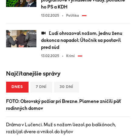
programové vyhlásenie vlády, ponúkne
ho PS a KDH
13.02.2025
Politika
Ľudí ohrozoval nožom, jednu ženu
dokonca napadol: Útočník sa postavil
pred súd
13.02.2025
Krimi
Najčítanejšie správy
DNES
7 DNÍ
30 DNÍ
FOTO: Obrovský požiar pri Brezne. Plamene zničili päť
rodinných domov
Dráma v Lučenci. Muž s nožom liezol po balkónoch,
rozbíjal dvere a vnikol do bytov