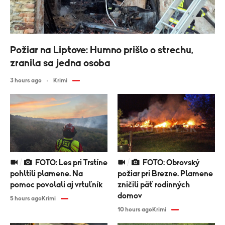
Požiar na Liptove: Humno prišlo o strechu,
zranila sa jedna osoba
3 hours ago
Krimi
FOTO: Les pri Trstíne
FOTO: Obrovský
pohltili plamene. Na
požiar pri Brezne. Plamene
pomoc povolali aj vrtuľník
zničili päť rodinných
domov
5 hours ago
Krimi
10 hours ago
Krimi