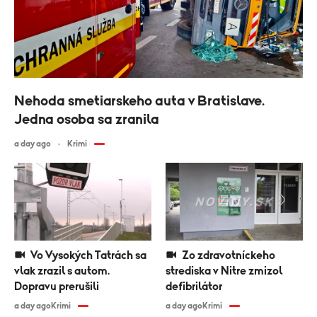
Nehoda smetiarskeho auta v Bratislave.
Jedna osoba sa zranila
a day ago
Krimi
Vo Vysokých Tatrách sa
Zo zdravotníckeho
vlak zrazil s autom.
strediska v Nitre zmizol
Dopravu prerušili
defibrilátor
a day ago
Krimi
a day ago
Krimi