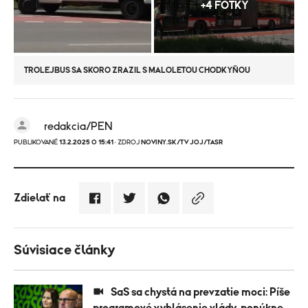
+4 FOTKY
TROLEJBUS SA SKORO ZRAZIL S MALOLETOU CHODKYŇOU
redakcia/PEN
PUBLIKOVANÉ
13.2.2025 O 15:41
· ZDROJ
NOVINY.SK/TV JOJ/TASR
Zdielať na
Súvisiace články
SaS sa chystá na prevzatie moci: Píše