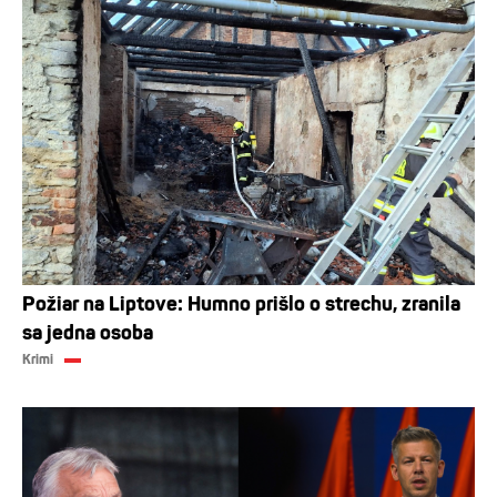
Požiar na Liptove: Humno prišlo o strechu, zranila
sa jedna osoba
Krimi