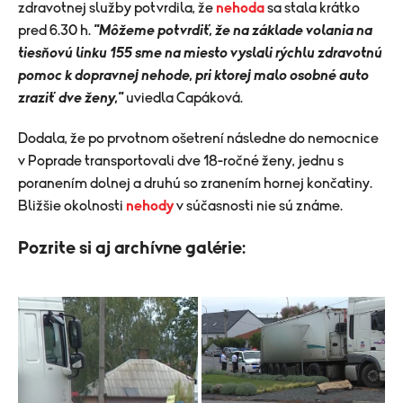
zdravotnej služby potvrdila, že
nehoda
sa stala krátko
pred 6.30 h.
"Môžeme potvrdiť, že na základe volania na
tiesňovú linku 155 sme na miesto vyslali rýchlu zdravotnú
pomoc k dopravnej nehode, pri ktorej malo osobné auto
zraziť dve ženy,"
uviedla Capáková.
Dodala, že po prvotnom ošetrení následne do nemocnice
v Poprade transportovali dve 18-ročné ženy, jednu s
poranením dolnej a druhú so zranením hornej končatiny.
Bližšie okolnosti
nehody
v súčasnosti nie sú známe.
Pozrite si aj archívne galérie: