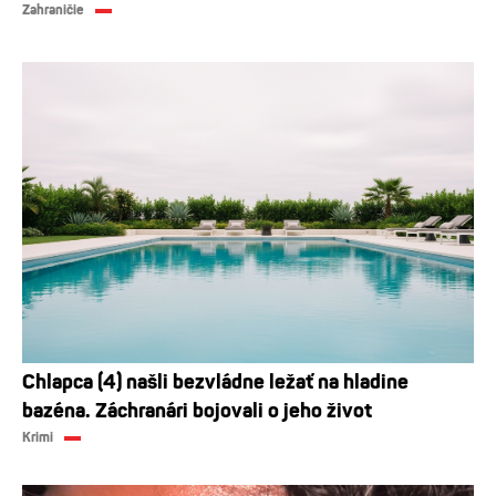
Zahraničie
Chlapca (4) našli bezvládne ležať na hladine
bazéna. Záchranári bojovali o jeho život
Krimi