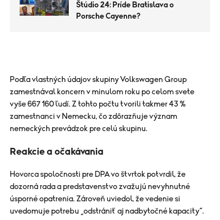
Štúdio 24: Príde Bratislava o
Porsche Cayenne?
Podľa vlastných údajov skupiny Volkswagen Group
zamestnával koncern v minulom roku po celom svete
vyše 667 160 ľudí. Z tohto počtu tvorili takmer 43 %
zamestnanci v Nemecku, čo zdôrazňuje význam
nemeckých prevádzok pre celú skupinu.
Reakcie a očakávania
Hovorca spoločnosti pre DPA vo štvrtok potvrdil, že
dozorná rada a predstavenstvo zvažujú nevyhnutné
úsporné opatrenia. Zároveň uviedol, že vedenie si
uvedomuje potrebu „odstrániť aj nadbytočné kapacity“.