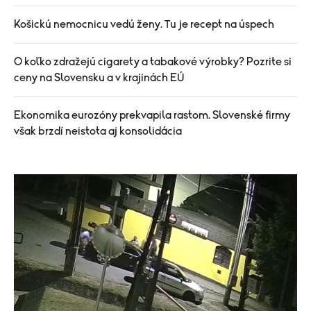
Košickú nemocnicu vedú ženy. Tu je recept na úspech
O koľko zdražejú cigarety a tabakové výrobky? Pozrite si
ceny na Slovensku a v krajinách EÚ
Ekonomika eurozóny prekvapila rastom. Slovenské firmy
však brzdí neistota aj konsolidácia