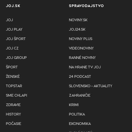
JOJ.SK
SPRAVODAJSTVO
JOJ
NOVINY.SK
JOJ PLAY
JOJ24.SK
JOJ ŠPORT
NOVINY PLUS
JOJ CZ
VIDEONOVINY
JOJ GROUP
RANNÉ NOVINY
ŠPORT
NA HRANE TV JOJ
ŽENSKÉ
24 PODCAST
TOPSTAR
SLOVENSKO - AKTUALITY
SME CHLAPI
ZAHRANIČIE
ZDRAVIE
KRIMI
HISTORY
POLITIKA
POČASIE
EKONOMIKA