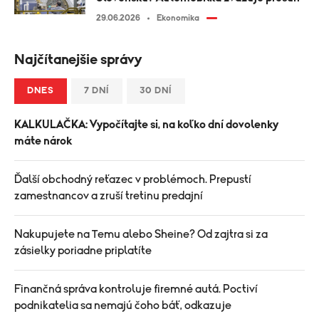
29.06.2026
Ekonomika
Najčítanejšie správy
DNES
7 DNÍ
30 DNÍ
KALKULAČKA: Vypočítajte si, na koľko dní dovolenky
máte nárok
Ďalší obchodný reťazec v problémoch. Prepustí
zamestnancov a zruší tretinu predajní
Nakupujete na Temu alebo Sheine? Od zajtra si za
zásielky poriadne priplatíte
Finančná správa kontroluje firemné autá. Poctiví
podnikatelia sa nemajú čoho báť, odkazuje