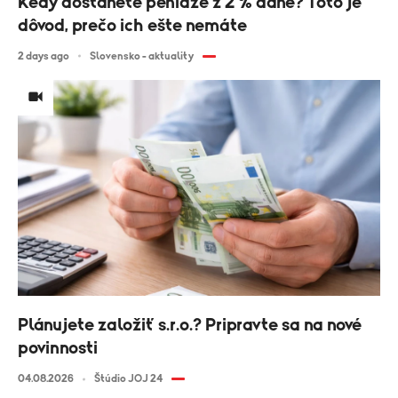
Kedy dostanete peniaze z 2 % dane? Toto je
dôvod, prečo ich ešte nemáte
2 days ago
Slovensko - aktuality
Plánujete založiť s.r.o.? Pripravte sa na nové
povinnosti
04.08.2026
Štúdio JOJ 24