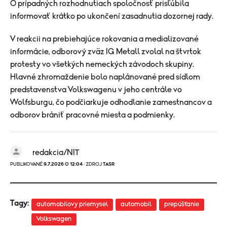
O prípadných rozhodnutiach spoločnosť prisľúbila
informovať krátko po ukončení zasadnutia dozornej rady.
V reakcii na prebiehajúce rokovania a medializované
informácie, odborový zväz IG Metall zvolal na štvrtok
protesty vo všetkých nemeckých závodoch skupiny.
Hlavné zhromaždenie bolo naplánované pred sídlom
predstavenstva Volkswagenu v jeho centrále vo
Wolfsburgu, čo podčiarkuje odhodlanie zamestnancov a
odborov brániť pracovné miesta a podmienky.
redakcia/NIT
PUBLIKOVANÉ
9.7.2026 O 12:04
· ZDROJ
TASR
Tagy:
automobilovy priemysel
automobil
prepúšťanie
Volkswagen