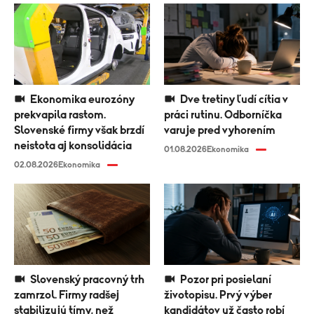
Ekonomika eurozóny
Dve tretiny ľudí cítia v
prekvapila rastom.
práci rutinu. Odborníčka
Slovenské firmy však brzdí
varuje pred vyhorením
neistota aj konsolidácia
01.08.2026
Ekonomika
02.08.2026
Ekonomika
Slovenský pracovný trh
Pozor pri posielaní
zamrzol. Firmy radšej
životopisu. Prvý výber
stabilizujú tímy, než
kandidátov už často robí