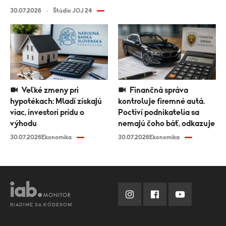
30.07.2026
Štúdio JOJ 24
Veľké zmeny pri
Finančná správa
hypotékach: Mladí získajú
kontroluje firemné autá.
viac, investori prídu o
Poctiví podnikatelia sa
výhodu
nemajú čoho báť, odkazuje
30.07.2026
Ekonomika
30.07.2026
Ekonomika
RIADIME SA KÓDEXOM