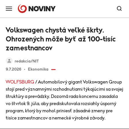
Volkswagen chystá veľké škrty.
Ohrozených môže byť až 100-tisíc
zamestnancov
redakcia/NIT
9.7.2026
Ekonomika
WOLFSBURG
/ Automobilový gigant Volkswagen Group
stojí pred významnými rozhodnutiami týkajúcimi sa svojej
štruktúry a prevádzky. Dozorná rada koncernu zasadala
vo štvrtok 9. júla, aby prediskutovala rozsiahly úsporný
program, ktorý by mohol priniesť zásadné zmeny pre
tisíce zamestnancov a nemecké výrobné závody.