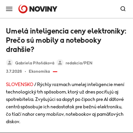
Umelá inteligencia ceny elektroniky:
Prečo sú mobily a notebooky
drahšie?
Gabriela Pitoňáková
redakcia/PEN
3.7.2026
Ekonomika
SLOVENSKO
/ Rýchly rozmach umelej inteligencie mení
technologický trh spôsobom, ktorý už dnes pociťujú aj
spotrebitelia. Zvyšujúci sa dopyt po čipoch pre AI dátové
centrá spôsobuje ich nedostatok pre bežnú elektroniku,
čo tlačí nahor ceny mobilov, notebookov aj pamäťových
diskov.