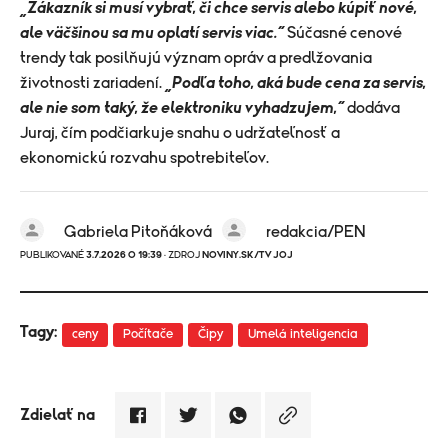
„Zákazník si musí vybrať, či chce servis alebo kúpiť nové,
ale väčšinou sa mu oplatí servis viac.“
Súčasné cenové
trendy tak posilňujú význam opráv a predlžovania
životnosti zariadení.
„Podľa toho, aká bude cena za servis,
ale nie som taký, že elektroniku vyhadzujem,“
dodáva
Juraj, čím podčiarkuje snahu o udržateľnosť a
ekonomickú rozvahu spotrebiteľov.
Gabriela Pitoňáková
redakcia/PEN
PUBLIKOVANÉ
3.7.2026 O 19:39
· ZDROJ
NOVINY.SK/TV JOJ
Tagy:
ceny
Počítače
Čipy
Umelá inteligencia
Zdielať na