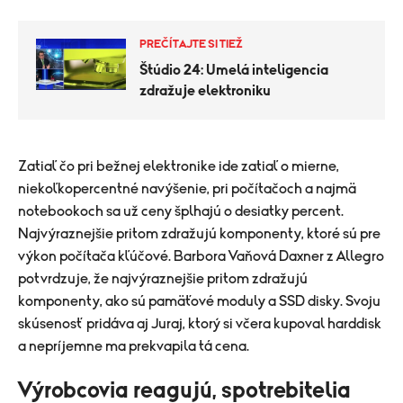
PREČÍTAJTE SI TIEŽ
Štúdio 24: Umelá inteligencia
zdražuje elektroniku
Zatiaľ čo pri bežnej elektronike ide zatiaľ o mierne,
niekoľkopercentné navýšenie, pri počítačoch a najmä
notebookoch sa už ceny šplhajú o desiatky percent.
Najvýraznejšie pritom zdražujú komponenty, ktoré sú pre
výkon počítača kľúčové. Barbora Vaňová Daxner z Allegro
potvrdzuje, že najvýraznejšie pritom zdražujú
komponenty, ako sú pamäťové moduly a SSD disky. Svoju
skúsenosť pridáva aj Juraj, ktorý si včera kupoval harddisk
a nepríjemne ma prekvapila tá cena.
Výrobcovia reagujú, spotrebitelia