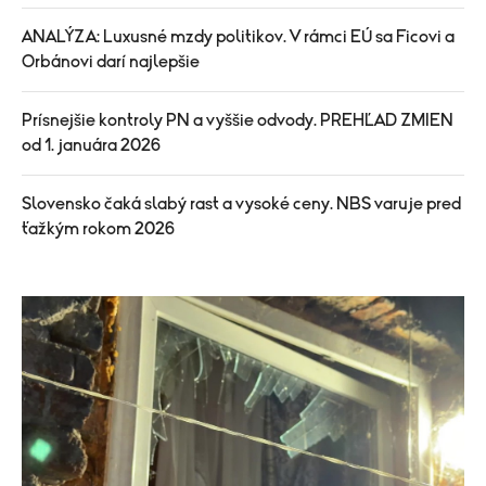
ANALÝZA: Luxusné mzdy politikov. V rámci EÚ sa Ficovi a
Orbánovi darí najlepšie
Prísnejšie kontroly PN a vyššie odvody. PREHĽAD ZMIEN
od 1. januára 2026
Slovensko čaká slabý rast a vysoké ceny. NBS varuje pred
ťažkým rokom 2026