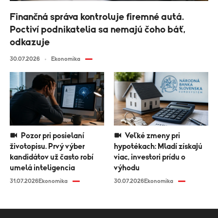
Finančná správa kontroluje firemné autá.
Poctiví podnikatelia sa nemajú čoho báť,
odkazuje
30.07.2026
Ekonomika
Pozor pri posielaní
Veľké zmeny pri
životopisu. Prvý výber
hypotékach: Mladí získajú
kandidátov už často robí
viac, investori prídu o
umelá inteligencia
výhodu
31.07.2026
Ekonomika
30.07.2026
Ekonomika