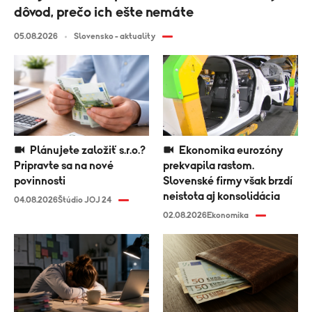
dôvod, prečo ich ešte nemáte
05.08.2026
Slovensko - aktuality
Plánujete založiť s.r.o.?
Ekonomika eurozóny
Pripravte sa na nové
prekvapila rastom.
povinnosti
Slovenské firmy však brzdí
neistota aj konsolidácia
04.08.2026
Štúdio JOJ 24
02.08.2026
Ekonomika