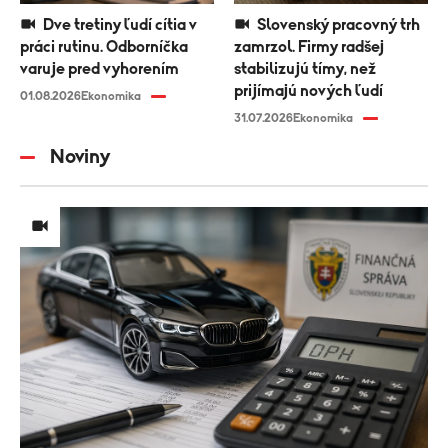
Dve tretiny ľudí cítia v
Slovenský pracovný trh
práci rutinu. Odborníčka
zamrzol. Firmy radšej
varuje pred vyhorením
stabilizujú tímy, než
prijímajú nových ľudí
01.08.2026
Ekonomika
31.07.2026
Ekonomika
Noviny