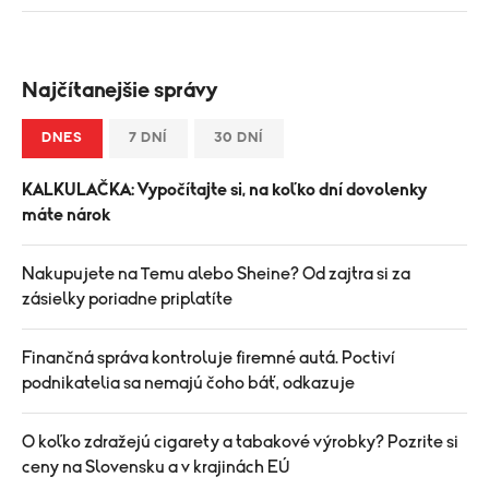
Najčítanejšie správy
DNES
7 DNÍ
30 DNÍ
KALKULAČKA: Vypočítajte si, na koľko dní dovolenky
máte nárok
Nakupujete na Temu alebo Sheine? Od zajtra si za
zásielky poriadne priplatíte
Finančná správa kontroluje firemné autá. Poctiví
podnikatelia sa nemajú čoho báť, odkazuje
O koľko zdražejú cigarety a tabakové výrobky? Pozrite si
ceny na Slovensku a v krajinách EÚ