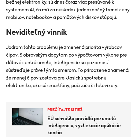
bežnej elektroniky, sú dnes čoraz viac presúvané k
systémom AI, čo má za následok jednoznačný trend: ceny
mobilov, notebookov a pamäťových diskov stúpajú.
Neviditeľný vinník
Jadrom tohto problému je zmenená priorita výrobcov
čipov. S obrovským dopytom po výpočtovom výkone pre
dátové centrá umelej inteligencie sa pozornosť
sústreďuje práve týmto smerom. To prirodzene znamená,
že menej čipov zostáva pre klasickú spotrebnú
elektroniku, ako sú smartfóny, počítače či televízory.
PREČÍTAJTE SI TIEŽ
EÚ schválila pravidlá pre umelú
inteligenciu, vyzliekacie aplikácie
končia