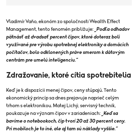
Vladimír Vaňo, ekonóm zo spoločnosti Wealth Effect
Management, tento fenomén približuje:
„Podľa odhadov
pätnásť až dvadsať percent čipov, ktoré doteraz boli
využívané pre výrobu spotrebnej elektroniky a domácich
počítačov, bolo odklonených práve smerom k dátovým
centrám pre umelú inteligenciu.“
Zdražovanie, ktoré cítia spotrebitelia
Keď je k dispozícii menej čipov, ceny stúpajú. Tento
ekonomický princíp sa dnes prejavuje naprieč celým
trhom s elektronikou. Matej Lichý, servisný technik,
poukazuje na význam čipov v zariadeniach:
„Keď sa
bavíme o notebookoch, čip tvorí 20 až 30 percent ceny.
Pri mobiloch je to iné, ale aj tam sú náklady vyššie.“