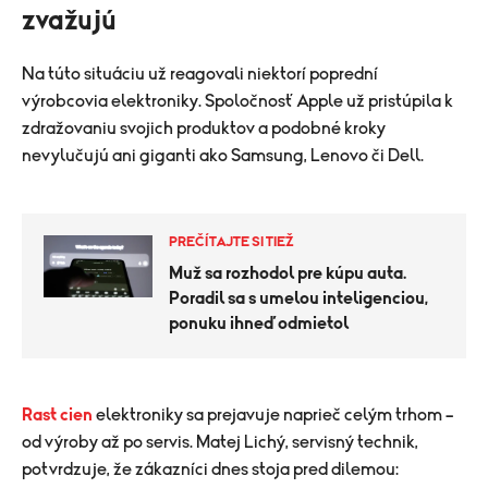
zvažujú
Na túto situáciu už reagovali niektorí poprední
výrobcovia elektroniky. Spoločnosť Apple už pristúpila k
zdražovaniu svojich produktov a podobné kroky
nevylučujú ani giganti ako Samsung, Lenovo či Dell.
PREČÍTAJTE SI TIEŽ
Muž sa rozhodol pre kúpu auta.
Poradil sa s umelou inteligenciou,
ponuku ihneď odmietol
Rast cien
elektroniky sa prejavuje naprieč celým trhom –
od výroby až po servis. Matej Lichý, servisný technik,
potvrdzuje, že zákazníci dnes stoja pred dilemou: