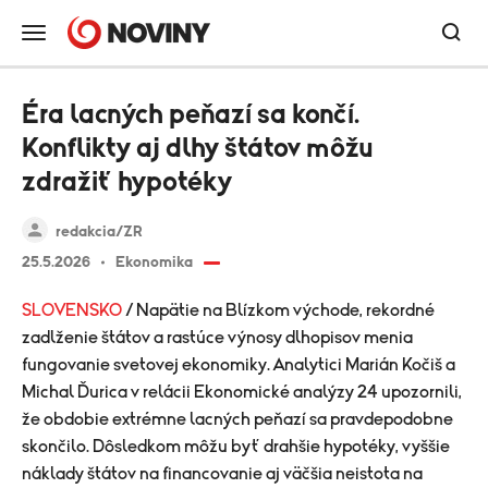
Éra lacných peňazí sa končí.
Konflikty aj dlhy štátov môžu
zdražiť hypotéky
redakcia/ZR
25.5.2026
Ekonomika
SLOVENSKO
/ Napätie na Blízkom východe, rekordné
zadlženie štátov a rastúce výnosy dlhopisov menia
fungovanie svetovej ekonomiky. Analytici Marián Kočiš a
Michal Ďurica v relácii Ekonomické analýzy 24 upozornili,
že obdobie extrémne lacných peňazí sa pravdepodobne
skončilo. Dôsledkom môžu byť drahšie hypotéky, vyššie
náklady štátov na financovanie aj väčšia neistota na