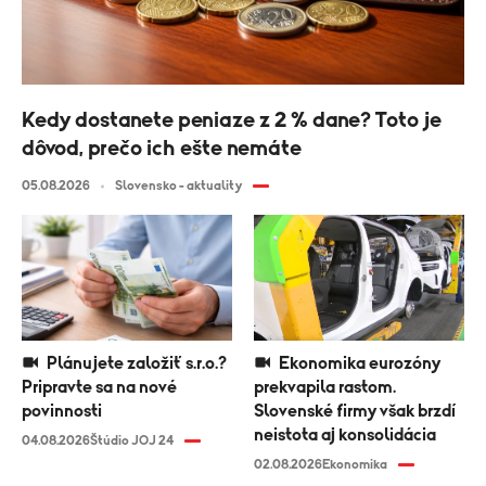
Kedy dostanete peniaze z 2 % dane? Toto je
dôvod, prečo ich ešte nemáte
05.08.2026
Slovensko - aktuality
Plánujete založiť s.r.o.?
Ekonomika eurozóny
Pripravte sa na nové
prekvapila rastom.
povinnosti
Slovenské firmy však brzdí
neistota aj konsolidácia
04.08.2026
Štúdio JOJ 24
02.08.2026
Ekonomika