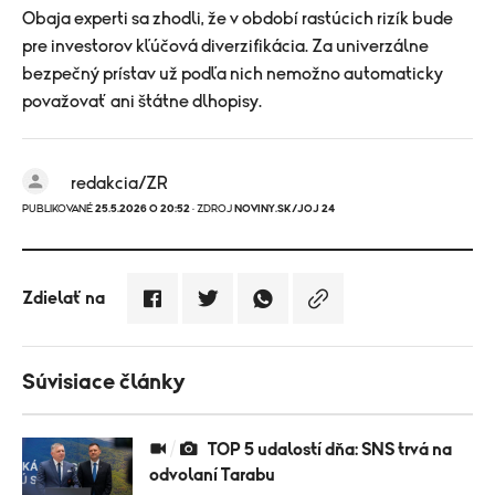
Obaja experti sa zhodli, že v období rastúcich rizík bude
pre investorov kľúčová diverzifikácia. Za univerzálne
bezpečný prístav už podľa nich nemožno automaticky
považovať ani štátne dlhopisy.
redakcia/ZR
PUBLIKOVANÉ
25.5.2026 O 20:52
· ZDROJ
NOVINY.SK/JOJ 24
Zdielať na
Súvisiace články
TOP 5 udalostí dňa: SNS trvá na
odvolaní Tarabu