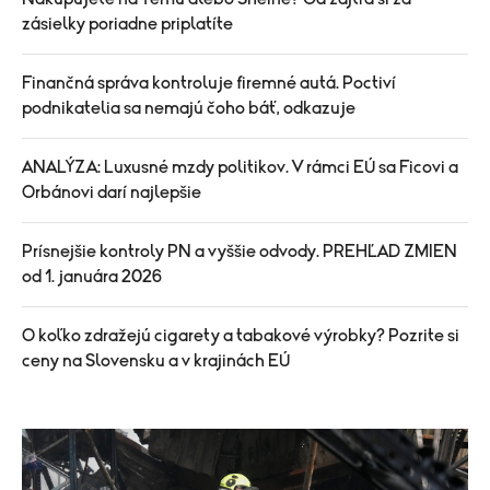
zásielky poriadne priplatíte
Finančná správa kontroluje firemné autá. Poctiví
podnikatelia sa nemajú čoho báť, odkazuje
ANALÝZA: Luxusné mzdy politikov. V rámci EÚ sa Ficovi a
Orbánovi darí najlepšie
Prísnejšie kontroly PN a vyššie odvody. PREHĽAD ZMIEN
od 1. januára 2026
O koľko zdražejú cigarety a tabakové výrobky? Pozrite si
ceny na Slovensku a v krajinách EÚ