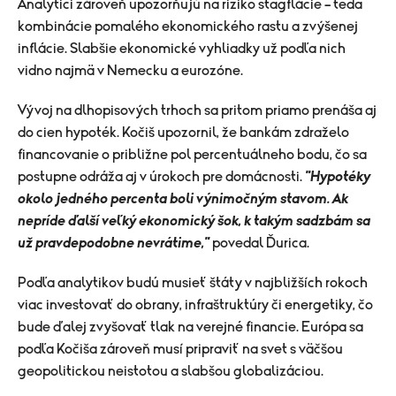
Analytici zároveň upozorňujú na riziko stagflácie – teda
kombinácie pomalého ekonomického rastu a zvýšenej
inflácie. Slabšie ekonomické vyhliadky už podľa nich
vidno najmä v Nemecku a eurozóne.
Vývoj na dlhopisových trhoch sa pritom priamo prenáša aj
do cien hypoték. Kočiš upozornil, že bankám zdraželo
financovanie o približne pol percentuálneho bodu, čo sa
postupne odráža aj v úrokoch pre domácnosti.
"Hypotéky
okolo jedného percenta boli výnimočným stavom. Ak
nepríde ďalší veľký ekonomický šok, k takým sadzbám sa
už pravdepodobne nevrátime,"
povedal Ďurica.
Podľa analytikov budú musieť štáty v najbližších rokoch
viac investovať do obrany, infraštruktúry či energetiky, čo
bude ďalej zvyšovať tlak na verejné financie. Európa sa
podľa Kočiša zároveň musí pripraviť na svet s väčšou
geopolitickou neistotou a slabšou globalizáciou.