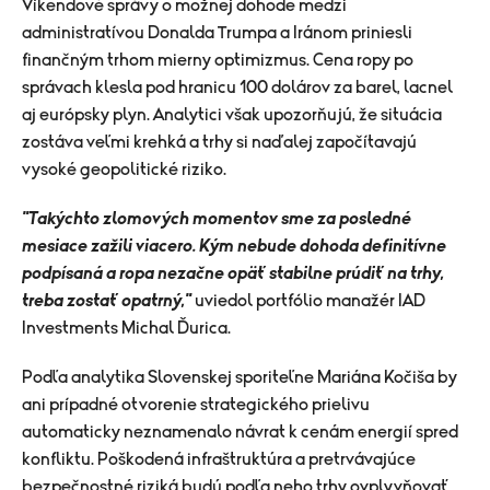
Víkendové správy o možnej dohode medzi
administratívou Donalda Trumpa a Iránom priniesli
finančným trhom mierny optimizmus. Cena ropy po
správach klesla pod hranicu 100 dolárov za barel, lacnel
aj európsky plyn. Analytici však upozorňujú, že situácia
zostáva veľmi krehká a trhy si naďalej započítavajú
vysoké geopolitické riziko.
"Takýchto zlomových momentov sme za posledné
mesiace zažili viacero. Kým nebude dohoda definitívne
podpísaná a ropa nezačne opäť stabilne prúdiť na trhy,
treba zostať opatrný,"
uviedol portfólio manažér IAD
Investments Michal Ďurica.
Podľa analytika Slovenskej sporiteľne Mariána Kočiša by
ani prípadné otvorenie strategického prielivu
automaticky neznamenalo návrat k cenám energií spred
konfliktu. Poškodená infraštruktúra a pretrvávajúce
bezpečnostné riziká budú podľa neho trhy ovplyvňovať