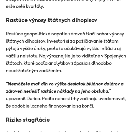
ešte celé kvartály.
Rastúce výnosy štátnych dlhopisov
Rastúce geopolitické napätie zároveň tlačí nahor výnosy
štátnych dlhopisov. Investori si za požičiavanie štátom
pýtajú vyššie úroky, pretože očakávajú vyššiu infláciu aj
väčšiu neistotu. Najvýraznejšie je to viditeľné v Spojených
štátoch, ktoré podľa analytikov zápasia s dlhodobo
neudržateľným zadlžením.
"Nemôžete mať dlh vo výške desiatok biliónov dolárov a
zároveň neriešiť rastúce náklady na jeho obsluhu,"
upozornil Ďurica. Podľa neho si trhy začínajú uvedomovať,
že obdobie lacného financovania sa končí.
Riziko stagflácie