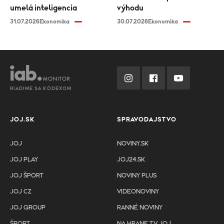
umelá inteligencia
výhodu
31.07.2026
Ekonomika
30.07.2026
Ekonomika
RIADIME SA KÓDEXOM
JOJ.SK
SPRAVODAJSTVO
JOJ
NOVINY.SK
JOJ PLAY
JOJ24.SK
JOJ ŠPORT
NOVINY PLUS
JOJ CZ
VIDEONOVINY
JOJ GROUP
RANNÉ NOVINY
ŠPORT
NA HRANE TV JOJ