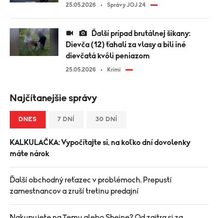
25.05.2026
Správy JOJ 24
Ďalší prípad brutálnej šikany:
Dievča (12) ťahali za vlasy a bili iné
dievčatá kvôli peniazom
25.05.2026
Krimi
Najčítanejšie správy
DNES
7 DNÍ
30 DNÍ
KALKULAČKA: Vypočítajte si, na koľko dní dovolenky
máte nárok
Ďalší obchodný reťazec v problémoch. Prepustí
zamestnancov a zruší tretinu predajní
Nakupujete na Temu alebo Sheine? Od zajtra si za